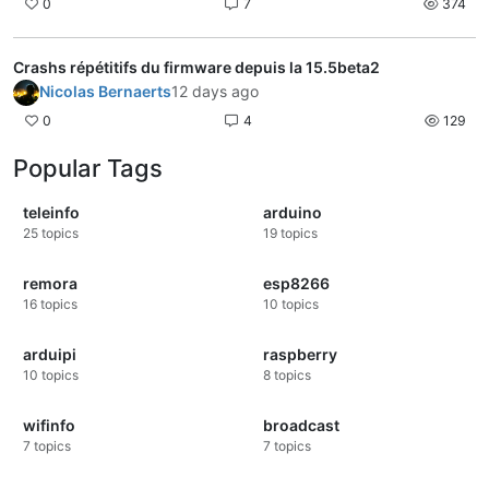
0
7
374
Crashs répétitifs du firmware depuis la 15.5beta2
Nicolas Bernaerts
12 days ago
0
4
129
Popular Tags
teleinfo
arduino
25
topics
19
topics
remora
esp8266
16
topics
10
topics
arduipi
raspberry
10
topics
8
topics
wifinfo
broadcast
7
topics
7
topics