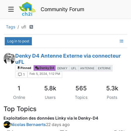
Community Forum
Tags
ufl
Log in to post
Denky D4 Antenne Externe via connecteur
uFL
Pinned
Denky D4
DENKY
UFL
ANTENNE
EXTERNE
Feb 5, 2024, 1:12 PM
1
1
5.8k
565
5.3k
Online
Users
Topics
Posts
Top Topics
Exploitation des données Linky via le Denky-D4
Nicolas Bernaerts
22 days ago