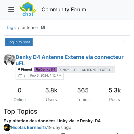
Community Forum
Tags
antenne
Log in to post
Denky D4 Antenne Externe via connecteur
uFL
Pinned
Denky D4
DENKY
UFL
ANTENNE
EXTERNE
Feb 5, 2024, 1:12 PM
1
0
5.8k
565
5.3k
Online
Users
Topics
Posts
Top Topics
Exploitation des données Linky via le Denky-D4
Nicolas Bernaerts
19 days ago