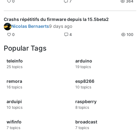
0
7
364
Crashs répétitifs du firmware depuis la 15.5beta2
Nicolas Bernaerts
9 days ago
0
4
100
Popular Tags
teleinfo
arduino
25
topics
19
topics
remora
esp8266
16
topics
10
topics
arduipi
raspberry
10
topics
8
topics
wifinfo
broadcast
7
topics
7
topics