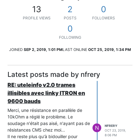
13
2
0
PROFILE VIEWS
POSTS
FOLLOWERS
0
FOLLOWING
JOINED
SEP 2, 2019, 1:01 PM
LAST ONLINE
OCT 25, 2019, 1:34 PM
Latest posts made by nfrery
RE: uteleinfo v2.0 trames
illisibles avec linky ITRON en
9600 bauds
Merci, une résistance en parallèle de
10kOhm a réglé le problème. Le
soudage n'était pas aisé, n'ayant pas de
NFRERY
N
résistances CMS chez moi...
OCT 23, 2019,
8:06 PM
Il ne reste plus qu'à bidouiller pour