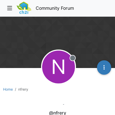
Community Forum
N
Offline
Home
nfrery
nfrery
@nfrery