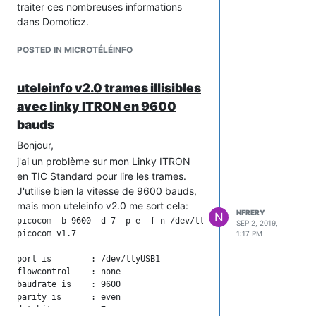
traiter ces nombreuses informations
dans Domoticz.
POSTED IN MICROTÉLÉINFO
uteleinfo v2.0 trames illisibles
avec linky ITRON en 9600
bauds
Bonjour,
j'ai un problème sur mon Linky ITRON
en TIC Standard pour lire les trames.
J'utilise bien la vitesse de 9600 bauds,
mais mon uteleinfo v2.0 me sort cela:
NFRERY
N
picocom -b 9600 -d 7 -p e -f n /dev/ttyUSB1

SEP 2, 2019,
picocom v1.7

1:17 PM
port is        : /dev/ttyUSB1

flowcontrol    : none

baudrate is    : 9600

parity is      : even

databits are   : 7
