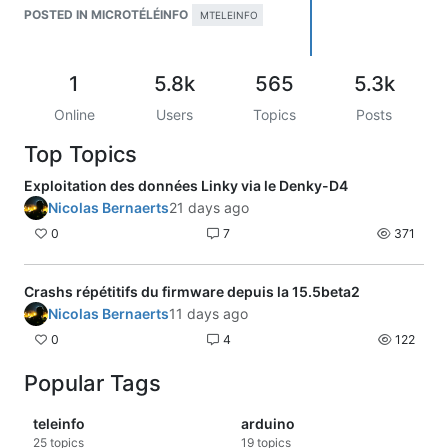
escape is      : C-a

POSTED IN MICROTÉLÉINFO
ΜTELEINFO
local echo is  : no

noinit is      : no

noreset is     : no

1
5.8k
565
5.3k
nolock is      : no

send_cmd is    : sz -vv

Online
Users
Topics
Posts
receive_cmd is : rz -vv

imap is        :

Top Topics
omap is        :

emap is        : crcrlf,delbs,

Exploitation des données Linky via le Denky-D4
Nicolas Bernaerts
21 days ago
Terminal ready

n

0
7
371
0

 $ &$ "  0 &  0 0      "0

   "00  &     "00             "                             
Crashs répétitifs du firmware depuis la 15.5beta2
   0

Nicolas Bernaerts
11 days ago
 0 0      "  " "0

  0 0          "&0

0
4
122
 0 0          $0$

  0 0    "        0 0         "0  "     0" $&0&

Popular Tags
       0

 $ &$ "  0 &  0 0        >

teleinfo
arduino
   "00  &     "00             "                             
   0"

25
topics
19
topics