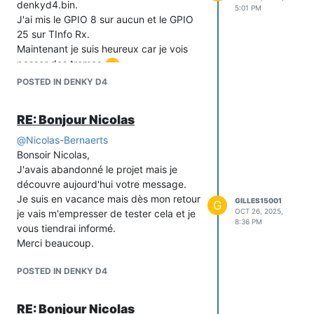
denkyd4.bin.
5:01 PM
J'ai mis le GPIO 8 sur aucun et le GPIO
25 sur TInfo Rx.
Maintenant je suis heureux car je vois
passer des trames
TéléInfo Messages fonctionne bien.
POSTED IN DENKY D4
Mais :
TéléInfo Courbes ne fonctionne pas, le
RE: Bonjour Nicolas
graphique est vide.
TéléInfo Historique ne fonctionne pas
@
Nicolas-Bernaerts
non plus.
Bonsoir Nicolas,
Merci de votre aide, félicitations pour
J'avais abandonné le projet mais je
votre beau travail.
découvre aujourd'hui votre message.
Gilles
Je suis en vacance mais dès mon retour
GILLES15001
G
OCT 26, 2025,
je vais m'empresser de tester cela et je
8:36 PM
vous tiendrai informé.
Merci beaucoup.
POSTED IN DENKY D4
RE: Bonjour Nicolas