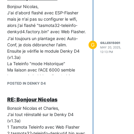
Bonjour Nicolas,
J'ai d'abord flashé avec ESP-Flasher
mais je n'ai pas su configurer le wifi,
alors j'ai flashé "tasmota32-teleinfo-
denkyd4.factory.bin" avec Web Flasher.
J'ai toujours un plantage avec Auto-
GILLES15001
G
Conf, je dois débrancher l'alim.
MAY 20, 2025,
Ensuite je vérifie le module Denky D4
12:13 PM
(v1.3a)
La Teleinfo "mode Historique"
Ma liaison avec l'ACE 6000 semble
bonne car la led bleu clignote bien.
J'ai maintenant quelques erreurs dans la
POSTED IN DENKY D4
console,
je vous joins le fichier Console.txt.
RE: Bonjour Nicolas
Toujours pas de données.
Bonsoir Nicolas et Charles,
Merci
J'ai tout réinstallé sur le Denky D4
Console.txt
(v1.3a)
1 Tasmota Teleinfo avec Web Flasher
2 tasmota32-teleinfo-denkyd4.bin avec