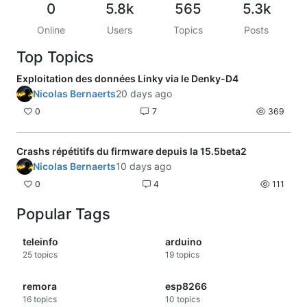
Merci de votre aide.
0
5.8k
565
5.3k
Cordialement
Gilles
Online
Users
Topics
Posts
Top Topics
Exploitation des données Linky via le Denky-D4
Nicolas Bernaerts
20 days ago
0
7
369
Crashs répétitifs du firmware depuis la 15.5beta2
Nicolas Bernaerts
10 days ago
0
4
111
Popular Tags
teleinfo
arduino
25
topics
19
topics
remora
esp8266
16
topics
10
topics