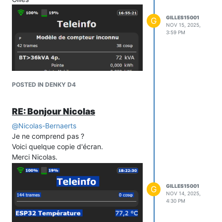
GILLES15001
G
NOV 15, 2025,
3:59 PM
POSTED IN DENKY D4
RE: Bonjour Nicolas
@
Nicolas-Bernaerts
Je ne comprend pas ?
Voici quelque copie d'écran.
Merci Nicolas.
GILLES15001
G
NOV 14, 2025,
4:30 PM