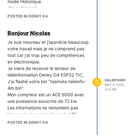
sources.
mode Historique.
Merci beaucoup,
J'ai redémarré.
Gilles
J'ai peut être oublié quelque chose.
POSTED IN DENKY D4
Tasmota Denky D4 Ace6000.txt
Très cordialement
Gilles
Bonjour Nicolas
Je suis nouveau et j'apprécie beaucoup
votre travail mais je ne comprend pas
tout car j'ai trop peu de compétences
en électronique.
Je viens de recevoir le lecteur de
téléinformation Denky D4 ESP32 TIC,
GILLES15001
J'ai flashé votre bin "tasmota-teleinfo-
G
MAY 6, 2025,
4m.bin".
3:13 PM
Mon compteur est un ACE 6000 avec
une puissance souscrite de 72 kw.
Les informations ne remontent pas
lorsque je me connecte sur le rj45.
Je me suis procuré la cartes "Mini
POSTED IN DENKY D4
RS232 vers TTL MAX3232" mais je ne
sait pas comment la connecter.