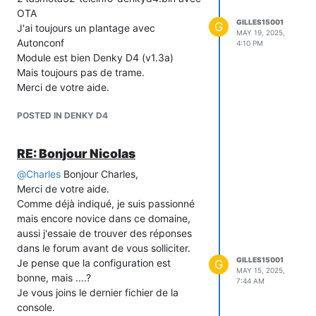
OTA
GILLES15001
G
J'ai toujours un plantage avec
MAY 19, 2025,
Autonconf
4:10 PM
Module est bien Denky D4 (v1.3a)
Mais toujours pas de trame.
Merci de votre aide.
POSTED IN DENKY D4
RE: Bonjour Nicolas
@
Charles
Bonjour Charles,
Merci de votre aide.
Comme déjà indiqué, je suis passionné
mais encore novice dans ce domaine,
aussi j'essaie de trouver des réponses
dans le forum avant de vous solliciter.
GILLES15001
Je pense que la configuration est
G
MAY 15, 2025,
bonne, mais ....?
7:44 AM
Je vous joins le dernier fichier de la
console.