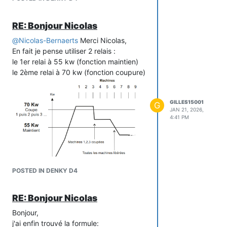
Kw je libère tous les relais de coupure.
Bien sur ceci n'est valables qu'avec un
RE: Bonjour Nicolas
compteur PME qui ne disjoncte pas
lorsque
@
Nicolas-Bernaerts
Merci Nicolas,
la puissance souscrite est dépassée, il
En fait je pense utiliser 2 relais :
enregistre la moyenne de puissance
le 1er relai à 55 kw (fonction maintien)
toutes les 10 minutes.
le 2ème relai à 70 kw (fonction coupure)
Merci de votre gentillesse.
Gilles
GILLES15001
G
JAN 21, 2026,
4:41 PM
POSTED IN DENKY D4
RE: Bonjour Nicolas
Bonjour,
j'ai enfin trouvé la formule: