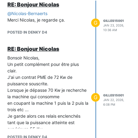
RE: Bonjour Nicolas
@
Nicolas-Bernaerts
Merci Nicolas, je regarde ça.
GILLES15001
G
JAN 23, 2026,
10:36 AM
POSTED IN DENKY D4
RE: Bonjour Nicolas
Bonsoir Nicolas,
Un petit complément pour être plus
clair.
J'ai un contrat PME de 72 Kw de
puissance souscrite.
Lorsque je dépasse 70 Kw je recherche
GILLES15001
la machine qui consomme
G
JAN 22, 2026,
en coupant la machine 1 puis la 2 puis la
6:08 PM
trois etc ...
Je garde alors ces relais enclenchés
tant que la puissance atteinte est
supérieure 55 Kw.
Lorsque la puissance est inférieure à 55
POSTED IN DENKY D4