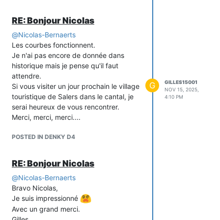
calculez
la consommation instantanée.
RE: Bonjour Nicolas
Je ne trouve que 4 valeurs EA_s, ER+_s,
ER-_s et EAPP_s qui évoluent a chaque
@
Nicolas-Bernaerts
message.
Les courbes fonctionnent.
Je suis novice mais passionné.
Je n'ai pas encore de donnée dans
Merci de votre aide.
historique mais je pense qu'il faut
attendre.
GILLES15001
G
Si vous visiter un jour prochain le village
NOV 15, 2025,
touristique de Salers dans le cantal, je
4:10 PM
serai heureux de vous rencontrer.
Merci, merci, merci....
POSTED IN DENKY D4
RE: Bonjour Nicolas
@
Nicolas-Bernaerts
Bravo Nicolas,
Je suis impressionné
Avec un grand merci.
Gilles