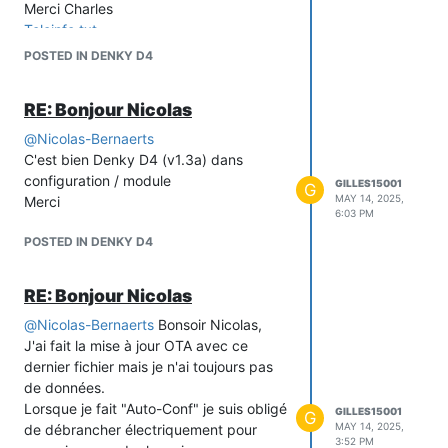
Merci Charles
Teleinfo.txt
POSTED IN DENKY D4
RE: Bonjour Nicolas
@
Nicolas-Bernaerts
C'est bien Denky D4 (v1.3a) dans
configuration / module
GILLES15001
G
MAY 14, 2025,
Merci
6:03 PM
POSTED IN DENKY D4
RE: Bonjour Nicolas
@
Nicolas-Bernaerts
Bonsoir Nicolas,
J'ai fait la mise à jour OTA avec ce
dernier fichier mais je n'ai toujours pas
de données.
Lorsque je fait "Auto-Conf" je suis obligé
GILLES15001
G
MAY 14, 2025,
de débrancher électriquement pour
3:52 PM