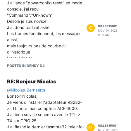
J'ai lancé "powerconfig reset" en mode
console, j'ai reçu
"Command":"Unknown"
Désolé je suis novice.
GILLES15001
J'ai donc tout reflashé,
G
NOV 14, 2025,
Les trames fonctionnent, les messages
9:09 AM
aussi,
mais toujours pas de courbe ni
d"historique
Merci Nicolas,
Gilles
POSTED IN DENKY D4
RE: Bonjour Nicolas
@
Nicolas-Bernaerts
Bonsoir Nicolas,
Je viens d'installer l'adaptateur RS232-
>TTL pour mon compteur ACE 6000.
J'ai bien suivi le schéma avec le TTL >
TX sur GPIO 25.
GILLES15001
J'ai flashé le dernier tasmota32-teleinfo-
G
NOV 12, 2025,