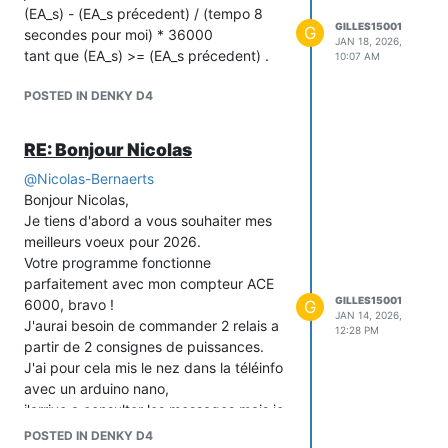
(EA_s) - (EA_s précedent) / (tempo 8
GILLES15001
G
secondes pour moi) * 36000
JAN 18, 2026,
tant que (EA_s) >= (EA_s précedent) .
10:07 AM
POSTED IN DENKY D4
RE: Bonjour Nicolas
@
Nicolas-Bernaerts
Bonjour Nicolas,
Je tiens d'abord a vous souhaiter mes
meilleurs voeux pour 2026.
Votre programme fonctionne
parfaitement avec mon compteur ACE
GILLES15001
6000, bravo !
G
JAN 14, 2026,
J'aurai besoin de commander 2 relais a
12:28 PM
partir de 2 consignes de puissances.
J'ai pour cela mis le nez dans la téléinfo
avec un arduino nano,
j'arrive a consulter les messages mais je
ne comprend pas comment vous
POSTED IN DENKY D4