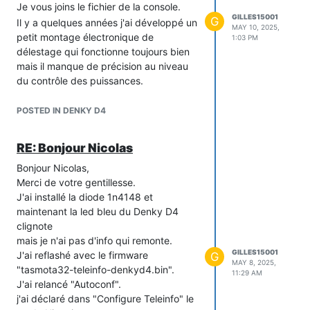
Je vous joins le fichier de la console.
GILLES15001
G
Il y a quelques années j'ai développé un
MAY 10, 2025,
petit montage électronique de
1:03 PM
délestage qui fonctionne toujours bien
mais il manque de précision au niveau
du contrôle des puissances.
Je vous joins aussi un petit schéma de
l'installation.
POSTED IN DENKY D4
Ma puissance souscrite est de 72 kw.
Les compteurs PME permettent de
RE: Bonjour Nicolas
dépasser cette puissance sans
disjoncter, ils calculent la moyenne sur
Bonjour Nicolas,
10 minutes.
Merci de votre gentillesse.
J'ai des pointes à 100 kw environ mais
J'ai installé la diode 1n4148 et
ce montage me permet de ne pas
maintenant la led bleu du Denky D4
dépasser les 72 kw (ou presque pas).
clignote
Je pense que ce délestage pourrait
mais je n'ai pas d'info qui remonte.
GILLES15001
intéresser des professionnels, aussi si
J'ai reflashé avec le firmware
G
MAY 8, 2025,
vous souhaitez le commercialiser, je
"tasmota32-teleinfo-denkyd4.bin".
11:29 AM
serais heureux de vous fournir,
J'ai relancé "Autoconf".
gracieusement bien sur, toutes mes
j'ai déclaré dans "Configure Teleinfo" le