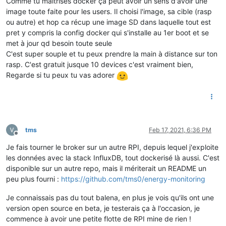
Comme tu maitrises docker ça peut avoir un sens d'avoir une
image toute faite pour les users. Il choisi l'image, sa cible (rasp
ou autre) et hop ca récup une image SD dans laquelle tout est
pret y compris la config docker qui s'installe au 1er boot et se
met à jour qd besoin toute seule
C'est super souple et tu peux prendre la main à distance sur ton
rasp. C'est gratuit jusque 10 devices c'est vraiment bien,
Regarde si tu peux tu vas adorer
tms
Feb 17, 2021, 6:36 PM
Offline
Je fais tourner le broker sur un autre RPI, depuis lequel j'exploite
les données avec la stack InfluxDB, tout dockerisé là aussi. C'est
disponible sur un autre repo, mais il mériterait un README un
peu plus fourni :
https://github.com/tms0/energy-monitoring
Je connaissais pas du tout balena, en plus je vois qu'ils ont une
version open source en beta, je testerais ça à l'occasion, je
commence à avoir une petite flotte de RPI mine de rien !