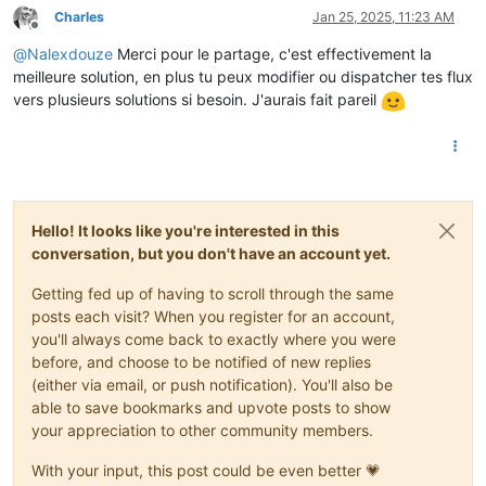
        node.
warn
(
`Impossible de décoder la ligne '
${line}
'`
Charles
Jan 25, 2025, 11:23 AM
    } 
else
 {

Offline
var
 etiquette = groups[
1
].
trim
(); 
// Nom du champ
@
Nalexdouze
Merci pour le partage, c'est effectivement la
var
 valeur = groups[
3
].
trim
();   
// Valeur associée
meilleure solution, en plus tu peux modifier ou dispatcher tes flux
var
 checksum = groups[
4
].
trim
(); 
// Checksum reçu
vers plusieurs solutions si besoin. J'aurais fait pareil
// Calculer le checksum attendu
var
 computedChecksum = 
computeChecksum
(line.
slice
(
0
,
if
 (computedChecksum !== checksum) {

            node.
warn
(
`Checksum invalide pour '
${line}
'. Att
return
; 
// Ignorer cette ligne si le checksum es
        }

Hello! It looks like you're interested in this
conversation, but you don't have an account yet.
// Si l'étiquette est STGE, traiter la valeur comme 
if
 (etiquette === 
'STGE'
) {

Getting fed up of having to scroll through the same
let
 stgeValue = 
parseInt
(valeur, 
16
).
toString
(
2
)
posts each visit? When you register for an account,
// Décoder chaque groupe de bits avec les foncti
you'll always come back to exactly where you were
            payload[
'STGE01'
] = stgeValue[
31
] === 
'1'
 ? 
'Ouv
before, and choose to be notified of new replies
            payload[
'STGE02'
] = 
switchMot02
(
parseInt
(stgeVal
(either via email, or push notification). You'll also be
            payload[
'STGE03'
] = stgeValue[
27
] === 
'1'
 ? 
'Ouv
able to save bookmarks and upvote posts to show
            payload[
'STGE04'
] = 
switchMot04
(
parseInt
(stgeVal
your appreciation to other community members.
            payload[
'STGE05'
] = 
switchMot05
(
parseInt
(stgeVal
            payload[
'STGE06'
] = 
switchMot06
(
parseInt
(stgeVal
With your input, this post could be even better 💗
            payload[
'STGE07'
] = 
switchMot07
(
parseInt
(stgeVal