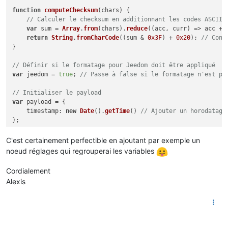
function
computeChecksum
(
chars
) {

// Calculer le checksum en additionnant les codes ASCII 
var
 sum = 
Array
.
from
(chars).
reduce
(
(
acc, curr
) =>
 acc + 
return
String
.
fromCharCode
((sum & 
0x3F
) + 
0x20
); 
// Conv
}

// Définir si le formatage pour Jeedom doit être appliqué
var
 jeedom = 
true
; 
// Passe à false si le formatage n'est pa
// Initialiser le payload
var
 payload = {

timestamp
: 
new
Date
().
getTime
() 
// Ajouter un horodatage
};

// Supprimer les caractères de début/fin de trame
C'est certainement perfectible en ajoutant par exemple un
var
 lines = msg.
payload
.
toString
().
replace
(
"\u0002\n"
, 
""
).
r
noeud réglages qui regrouperai les variables
// Traiter chaque ligne séparément
Cordialement
lines.
split
(
"\r\n"
).
forEach
(
line
 =>
 {

Alexis
    node.
debug
(
`Ligne à décoder : 
${line}
`
);

// Découper la ligne selon le format attendu : étiquette
var
 groups = line.
match
(
/^(.+?)\t(?:([\w\d]+)\t)?(.+)\t(
if
 (groups === 
null
) {
