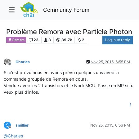
Community Forum
Problème Remora avec Particle Photon
23
3
39.7k
2
Log in to reply
Remora
Charles
Nov 25, 2015, 6:55 PM
Offline
Si c'est prévu nous en avons prévu quelques uns avec la
commande groupée de Remora en cours.
Vendue avec les 2 transistors et le NodeMCU. Passe en MP si tu
veux plus d'infos.
S
smillier
Nov 25, 2015, 6:56 PM
Offline
@
Charles