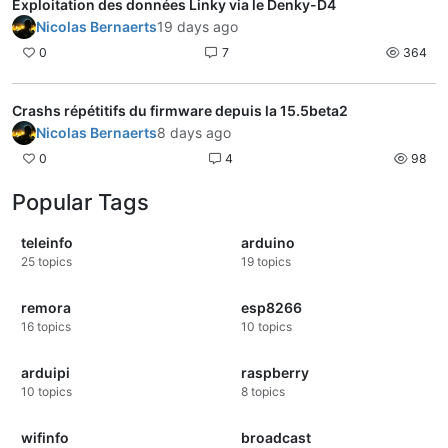
Exploitation des données Linky via le Denky-D4
Nicolas Bernaerts
19 days ago
0
7
364
Crashs répétitifs du firmware depuis la 15.5beta2
Nicolas Bernaerts
8 days ago
0
4
98
Popular Tags
teleinfo
arduino
25
topics
19
topics
remora
esp8266
16
topics
10
topics
arduipi
raspberry
10
topics
8
topics
wifinfo
broadcast