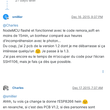
21 days later
S
smillier
Dec 16, 2015, 9:37 PM
Offline
@
Charles
NodeMCU flashé et fonctionnel avec le code remora_soft en
moins de 15min, un bonheur comparé aux heures
d'incompréhension avec le photon...
Du coup, j'ai 2 pcb de la version 1.2 dont je me débarrasse si ça
intéresse quelqu'un
Je passe à la 1.3.
J'ai pas encore eu le temps de m'occuper du code pour l'écran
SSH1106, mais je fais ça dès que possible.
Charles
Dec 17, 2015, 7:37 AM
Offline
@
smillier
Ahhh, tu vois ça change la donne l'ESP8266 hein
en revanche, si c'est des PCB V1.2, si des personnes sont