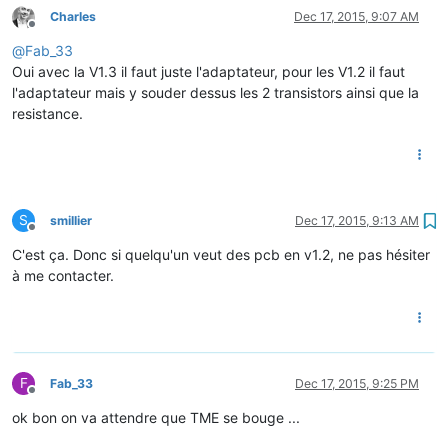
Charles
Dec 17, 2015, 9:07 AM
Offline
@
Fab_33
Oui avec la V1.3 il faut juste l'adaptateur, pour les V1.2 il faut
l'adaptateur mais y souder dessus les 2 transistors ainsi que la
resistance.
S
smillier
Dec 17, 2015, 9:13 AM
Offline
C'est ça. Donc si quelqu'un veut des pcb en v1.2, ne pas hésiter
à me contacter.
F
Fab_33
Dec 17, 2015, 9:25 PM
Offline
ok bon on va attendre que TME se bouge ...