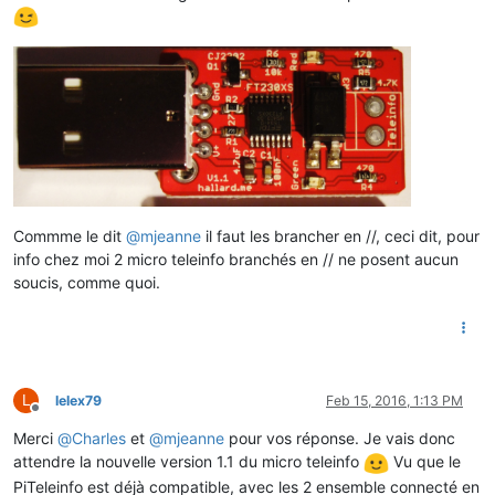
Commme le dit
@
mjeanne
il faut les brancher en //, ceci dit, pour
info chez moi 2 micro teleinfo branchés en // ne posent aucun
soucis, comme quoi.
L
lelex79
Feb 15, 2016, 1:13 PM
Offline
Merci
@
Charles
et
@
mjeanne
pour vos réponse. Je vais donc
attendre la nouvelle version 1.1 du micro teleinfo
Vu que le
PiTeleinfo est déjà compatible, avec les 2 ensemble connecté en