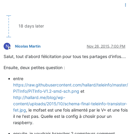
18 days later
N
Nicolas Martin
Nov 26, 2015, 7:00 PM
Offline
Salut, tout d'abord félicitation pour tous tes partages d'infos....
Ensuite, deux petites question :
entre
https://raw.githubusercontent.com/hallard/teleinfo/master/
PiTInfo/PiTlnfo-V1.2-smd-sch.png
et
http://hallard.me/blog/wp-
content/uploads/2015/10/schema-final-teleinfo-transistor-
fet.jpg
, le mofset est une fois alimenté par le V+ et une fois
il ne l'est pas. Quelle est la config à chosiir pour un
raspberry.
ensuite, je voudrais brancher 2 compteurs comment