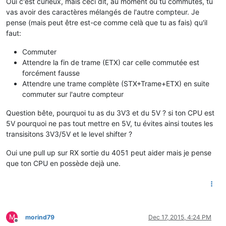
Oui c'est curieux, mais ceci dit, au moment ou tu commutes, tu
vas avoir des caractères mélangés de l'autre compteur. Je
pense (mais peut être est-ce comme celà que tu as fais) qu'il
faut:
Commuter
Attendre la fin de trame (ETX) car celle commutée est
forcément fausse
Attendre une trame complète (STX+Trame+ETX) en suite
commuter sur l'autre compteur
Question bête, pourquoi tu as du 3V3 et du 5V ? si ton CPU est
5V pourquoi ne pas tout mettre en 5V, tu évites ainsi toutes les
transisitons 3V3/5V et le level shifter ?
Oui une pull up sur RX sortie du 4051 peut aider mais je pense
que ton CPU en possède dejà une.
M
morind79
Dec 17, 2015, 4:24 PM
Offline