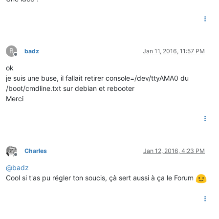
B
badz
Jan 11, 2016, 11:57 PM
Offline
ok
je suis une buse, il fallait retirer console=/dev/ttyAMA0 du
/boot/cmdline.txt sur debian et rebooter
Merci
Charles
Jan 12, 2016, 4:23 PM
Offline
@
badz
Cool si t'as pu régler ton soucis, çà sert aussi à ça le Forum