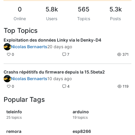
0
5.8k
565
5.3k
Online
Users
Topics
Posts
Top Topics
Exploitation des données Linky via le Denky-D4
Nicolas Bernaerts
20 days ago
0
7
371
Crashs répétitifs du firmware depuis la 15.5beta2
Nicolas Bernaerts
10 days ago
0
4
119
Popular Tags
teleinfo
arduino
25
topics
19
topics
remora
esp8266