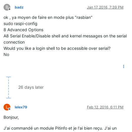
B
badz
Jan 17, 2016, 7:39 PM
Offline
ok , ya moyen de faire en mode plus "rasbian"
sudo raspi-config
8 Advanced Options
A8 Serial Enable/Disable shell and kernel messages on the serial
connection
Would you like a login shell to be accessible over serial?
No
26 days later
L
lelex79
Feb 12, 2016, 6:11 PM
Offline
Bonjour,
J'ai commandé un module Pitinfo et je l'ai bien reçu. J'ai un