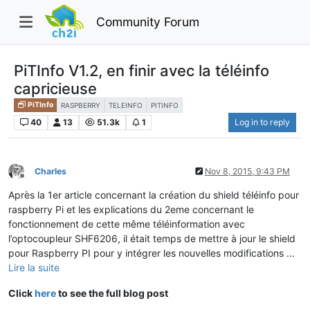
Community Forum
PiTInfo V1.2, en finir avec la téléinfo
capricieuse
PiTInfo
RASPBERRY
TELEINFO
PITINFO
40
13
51.3k
1
Log in to reply
Charles
Nov 8, 2015, 9:43 PM
Offline
Après la 1er article concernant la création du shield téléinfo pour
raspberry Pi et les explications du 2eme concernant le
fonctionnement de cette même téléinformation avec
l’optocoupleur SHF6206, il était temps de mettre à jour le shield
pour Raspberry PI pour y intégrer les nouvelles modifications ...
Lire la suite
Click
here
to see the full blog post