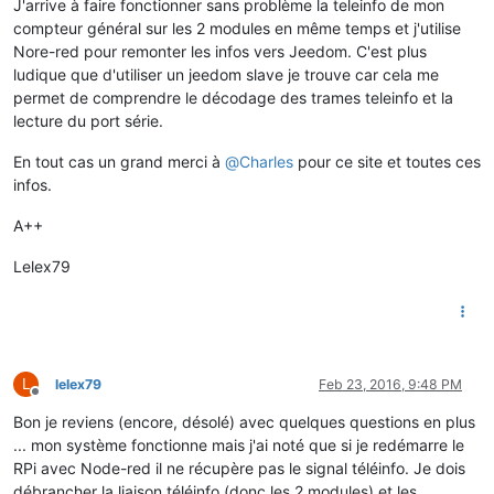
J'arrive à faire fonctionner sans problème la teleinfo de mon
compteur général sur les 2 modules en même temps et j'utilise
Nore-red pour remonter les infos vers Jeedom. C'est plus
ludique que d'utiliser un jeedom slave je trouve car cela me
permet de comprendre le décodage des trames teleinfo et la
lecture du port série.
En tout cas un grand merci à
@
Charles
pour ce site et toutes ces
infos.
A++
Lelex79
L
lelex79
Feb 23, 2016, 9:48 PM
Offline
Bon je reviens (encore, désolé) avec quelques questions en plus
... mon système fonctionne mais j'ai noté que si je redémarre le
RPi avec Node-red il ne récupère pas le signal téléinfo. Je dois
débrancher la liaison téléinfo (donc les 2 modules) et les