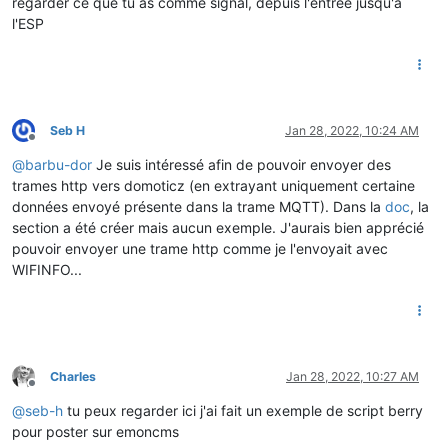
regarder ce que tu as comme signal, depuis l'entrée jusqu'à
l'ESP
Seb H
Jan 28, 2022, 10:24 AM
Offline
@
barbu-dor
Je suis intéressé afin de pouvoir envoyer des
trames http vers domoticz (en extrayant uniquement certaine
données envoyé présente dans la trame MQTT). Dans la
doc
, la
section a été créer mais aucun exemple. J'aurais bien apprécié
pouvoir envoyer une trame http comme je l'envoyait avec
WIFINFO...
Charles
Jan 28, 2022, 10:27 AM
Offline
@
seb-h
tu peux regarder ici j'ai fait un exemple de script berry
pour poster sur emoncms