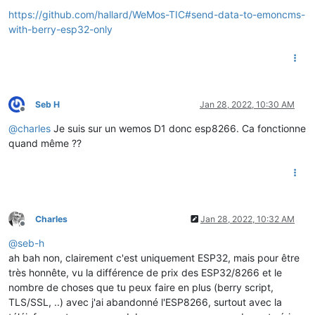
https://github.com/hallard/WeMos-TIC#send-data-to-emoncms-
with-berry-esp32-only
Seb H
Jan 28, 2022, 10:30 AM
Offline
@
charles
Je suis sur un wemos D1 donc esp8266. Ca fonctionne
quand même ??
Charles
Jan 28, 2022, 10:32 AM
Offline
@
seb-h
ah bah non, clairement c'est uniquement ESP32, mais pour être
très honnête, vu la différence de prix des ESP32/8266 et le
nombre de choses que tu peux faire en plus (berry script,
TLS/SSL, ..) avec j'ai abandonné l'ESP8266, surtout avec la