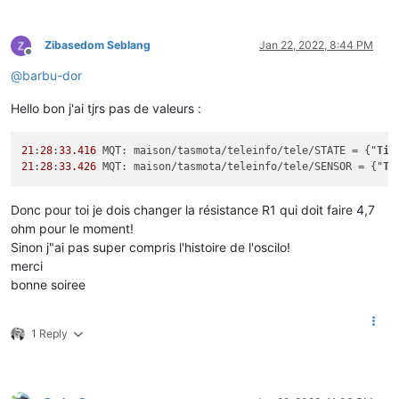
Zibasedom Seblang
Jan 22, 2022, 8:44 PM
Offline
@
barbu-dor
Hello bon j'ai tjrs pas de valeurs :
21
:
28
:
33.416
 MQT: maison/tasmota/teleinfo/tele/STATE = {"
Tim
21
:
28
:
33.426
 MQT: maison/tasmota/teleinfo/tele/SENSOR = {"
Ti
Donc pour toi je dois changer la résistance R1 qui doit faire 4,7
ohm pour le moment!
Sinon j"ai pas super compris l'histoire de l'oscilo!
merci
bonne soiree
1 Reply