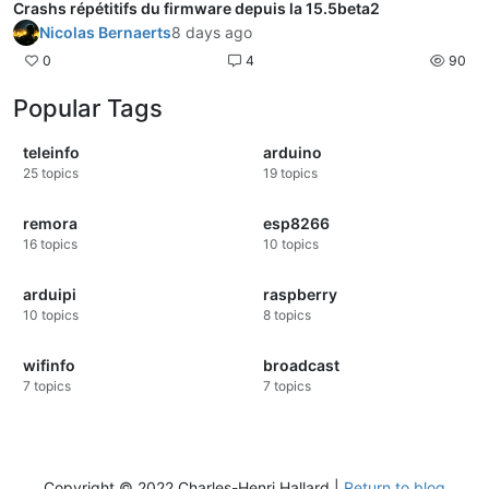
Crashs répétitifs du firmware depuis la 15.5beta2
Nicolas Bernaerts
8 days ago
0
4
90
Popular Tags
teleinfo
arduino
25
topics
19
topics
remora
esp8266
16
topics
10
topics
arduipi
raspberry
10
topics
8
topics
wifinfo
broadcast
7
topics
7
topics
Copyright © 2022 Charles-Henri Hallard |
Return to blog