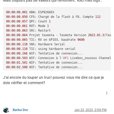
Mais toujours pas de valeurs qui remontent. Voici mes logs :
00
:
00
:
00.001
00
:
00
:
00.050
 CFG: Chargé de la flash à F8, Compte 
112
00
:
00
:
00.057
 QPC: Count 
1
00
:
00
:
00.061
 ROT: Mode 
1
00
:
00
:
00.063
00
:
00
:
00.064
 Projet tasmota - Tasmota Version 
2022.01
.
3
(Tasm
00
:
00
:
00.065
 TIC: RX on GPIO3, baudrate 
9600
00
:
00
:
00.110
00
:
00
:
00.110
00
:
00
:
00.166
00
:
00
:
00.503
 WIF: Connexion à l
'AP1
 Livebox_zouzous Channel 
00
:
00
:
01.501
00
:
00
:
02.500
00
:
00
:
03.500
00
:
00
:
03.752
 HTP: Serveur web actif sur teleinfo avec l
'adre
J'ai encore du louper un truc! pouvez vous me dire ce que je
00
:
00
:
04.539
 RTC: UTC 
2022
-
01
-
22
T13:
42
:
09
, DST 
2022
-
03
-
27
T02
dois vérifier et comment?
14
:
42
:
09.209
14
:
42
:
09.234
14
:
42
:
09.237
 MQT: maison/tasmota/teleinfo/tele/LWT = 
Online
14
:
42
:
09.240
14
:
42
:
09.242
 MQT: S
'abonner
14
:
42
:
09.245
 MQT: S
'abonner
Barbu Dor
Jan 22, 2022, 2:09 PM
14
:
42
:
09.248
 MQT: S
'abonner
Offline