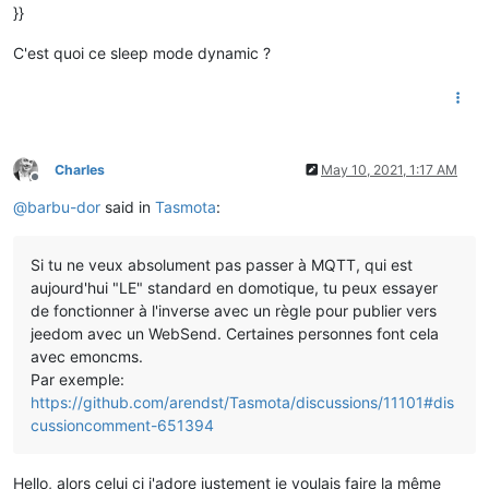
}}
C'est quoi ce sleep mode dynamic ?
Charles
May 10, 2021, 1:17 AM
Offline
@
barbu-dor
said in
Tasmota
:
Si tu ne veux absolument pas passer à MQTT, qui est
aujourd'hui "LE" standard en domotique, tu peux essayer
de fonctionner à l'inverse avec un règle pour publier vers
jeedom avec un WebSend. Certaines personnes font cela
avec emoncms.
Par exemple:
https://github.com/arendst/Tasmota/discussions/11101#dis
cussioncomment-651394
Hello, alors celui ci j'adore justement je voulais faire la même