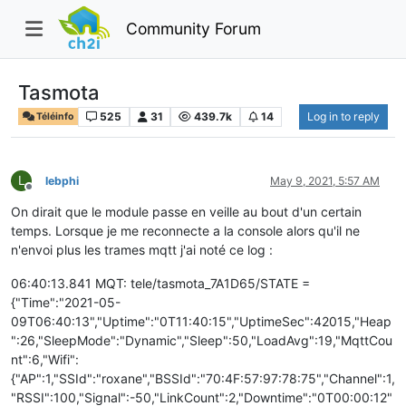
Community Forum
Tasmota
525
31
439.7k
14
Log in to reply
Téléinfo
L
lebphi
May 9, 2021, 5:57 AM
Offline
On dirait que le module passe en veille au bout d'un certain
temps. Lorsque je me reconnecte a la console alors qu'il ne
n'envoi plus les trames mqtt j'ai noté ce log :
06:40:13.841 MQT: tele/tasmota_7A1D65/STATE =
{"Time":"2021-05-
09T06:40:13","Uptime":"0T11:40:15","UptimeSec":42015,"Heap
":26,"SleepMode":"Dynamic","Sleep":50,"LoadAvg":19,"MqttCou
nt":6,"Wifi":
{"AP":1,"SSId":"roxane","BSSId":"70:4F:57:97:78:75","Channel":1,
"RSSI":100,"Signal":-50,"LinkCount":2,"Downtime":"0T00:00:12"