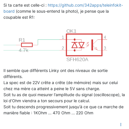
14
:
42
:
09.249
Si ta carte est celle-ci :
https://github.com/342apps/teleinfokit-
14
:
42
:
09.254
 MQT: maison/tasmota/teleinfo/tele/INFO1 = {
"Inf
board
(comme le sous-entend la photo), je pense que la
14
:
42
:
09.259
 MQT: maison/tasmota/teleinfo/tele/INFO2 = {
"Inf
coupable est R1:
14
:
42
:
09.263
 MQT: maison/tasmota/teleinfo/tele/INFO3 = {
"Inf
14
:
42
:
10.801
14
:
42
:
10.803
 CMD: Grp 
0
, Cmnd 
'STATUS
', Idx 
1
, Len 
1
, Data 
'
14
:
42
:
10.809
 MQT: maison/tasmota/teleinfo/stat/STATUS1 = {
"S
14
:
42
:
10.851
14
:
42
:
10.853
 CMD: Grp 
0
, Cmnd 
'STATUS
', Idx 
1
, Len 
2
, Data '
14
:
42
:
10.860
 MQT: maison/tasmota/teleinfo/stat/STATUS11 = {
"
14
:
42
:
10.901
14
:
42
:
10.903
 CMD: Grp 
0
, Cmnd 
'STATUS
', Idx 
1
, Len 
2
, Data '
14
:
42
:
10.911
 MQT: maison/tasmota/teleinfo/stat/STATUS10 = {
"
Il semble que différents Linky ont des niveaux de sortie
14
:
42
:
11.422
différents.
14
:
42
:
12.410
14
:
42
:
13.410
 APP: Nombre de boot 
60
La spec est de 22V crête a crête (de mémoire) mais sur celui
14
:
42
:
14.569
 CFG: Enregistré en flash à F7, Compte 
113
, Octe
chez ma mère ca atteint a peine le 5V sans charge.
14
:
42
:
14.587
 MQT: maison/tasmota/teleinfo/tele/STATE = {
"Tim
Soit tu as de quoi mesurer l'amplitude du signal (oscilloscope), la
14
:
42
:
14.595
 MQT: maison/tasmota/teleinfo/tele/SENSOR = {
"Ti
loi d'Ohm viendra a ton secours pour le calcul.
14
:
42
:
18.342
Soit tu descends progressivement jusqu'à ce que ca marche de
14
:
42
:
20.809
manière fiable : 1KOhm ... 470 Ohm ... 220 Ohm
14
:
42
:
22.397