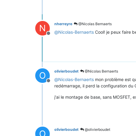
nherreyre
@Nicolas Bernaerts
N
@
Nicolas-Bernaerts
Cool! je peux faire b
Offline
olivierboudet
@Nicolas Bernaerts
O
@
Nicolas-Bernaerts
mon problème est que
Offline
redémarrage, il perd la configuration du
j'ai le montage de base, sans MOSFET, es
olivierboudet
@olivierboudet
O