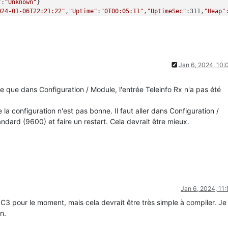
"
:
"Unknown"
}

024-01-06T22:21:22"
,
"Uptime"
:
"0T00:05:11"
,
"UptimeSec"
:311,
"Heap"
Jan 6, 2024, 10
ie que dans Configuration / Module, l'entrée Teleinfo Rx n'a pas été
la configuration n'est pas bonne. Il faut aller dans Configuration /
ndard (9600) et faire un restart. Cela devrait être mieux.
Jan 6, 2024, 11
 C3 pour le moment, mais cela devrait être très simple à compiler. Je
n.