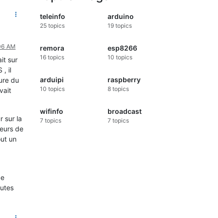
teleinfo
arduino
25
topics
19
topics
:06 AM
remora
esp8266
16
topics
10
topics
it sur
, il
arduipi
raspberry
ture du
10
topics
8
topics
vait
wifinfo
broadcast
 sur la
7
topics
7
topics
leurs de
out un
de
outes