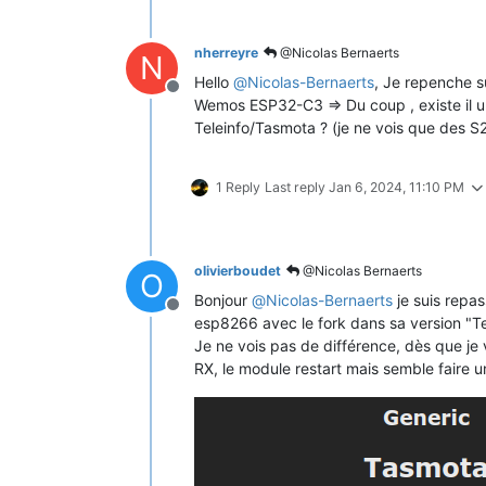
nherreyre
@Nicolas Bernaerts
N
Hello
@
Nicolas-Bernaerts
, Je repenche su
Offline
Wemos ESP32-C3 => Du coup , existe il u
Teleinfo/Tasmota ? (je ne vois que des S2/
1 Reply
Last reply
Jan 6, 2024, 11:10 PM
olivierboudet
@Nicolas Bernaerts
O
Bonjour
@
Nicolas-Bernaerts
je suis repas
Offline
esp8266 avec le fork dans sa version "T
Je ne vois pas de différence, dès que je
RX, le module restart mais semble faire un 