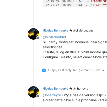
22:16:50.096 RSL: RESULT = {
"Command
22:21:22.816 RSL: STATE = {
"Time"
:
"2
Nicolas Bernaerts
@olivierboudet
@
olivierboudet
Offline
Si EnergyConfig est inconnue, cela signif
sélectionnée.
Ensuite, le log en 8N1 115200 montre que 
Configure Teleinfo, sélectionner Mode sta
1 Reply
Last reply
Jan 7, 2024, 1:35 PM
O
Nicolas Bernaerts
@nherreyre
@
nherreyre
il n'y a pas de version esp32
Offline
ajouter cette cible sur le prochaine versio