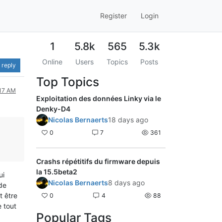
Register
Login
1
5.8k
565
5.3k
Online
Users
Topics
Posts
 reply
Top Topics
:17 AM
Exploitation des données Linky via le
Denky-D4
Nicolas Bernaerts
18 days ago
0
7
361
Crashs répétitifs du firmware depuis
la 15.5beta2
ui
Nicolas Bernaerts
8 days ago
de
t être
0
4
88
e tout
Popular Tags