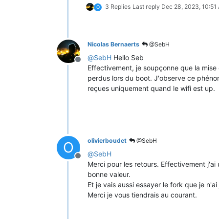
3 Replies
Last reply
Dec 28, 2023, 10:51
O
Nicolas Bernaerts
@SebH
@
SebH
Hello Seb
Offline
Effectivement, je soupçonne que la mise e
perdus lors du boot. J'observe ce phénomè
reçues uniquement quand le wifi est up.
olivierboudet
@SebH
O
@
SebH
Offline
Merci pour les retours. Effectivement j'ai
bonne valeur.
Et je vais aussi essayer le fork que je n'a
Merci je vous tiendrais au courant.