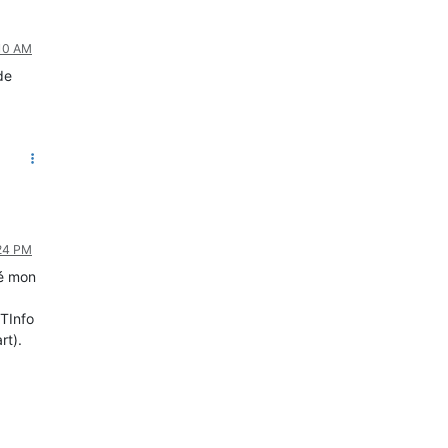
:10 AM
de
:24 PM
hé mon
 TInfo
rt).