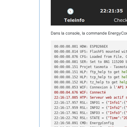
Dans la console, la commande EnergyConf
00:00:00.001 HDW: ESP8266EX

00:00:00.014 UFS: FlashFS mounted wit
00:00:00.076 CFG: Loaded from File, C
00:00:00.081 SER: Set to 8N1 115200 b
00:00:00.151 Projet tasmota - Tasmota
00:00:00.151 HLP: ftp_help to get 
he
00:00:00.152 HLP: tcp_help to get 
he
00:00:00.152 HLP: tz_help to get 
hel
00:00:00.053 WIF: Connexion à l
'AP1 
00:00:04.676 WIF: Connecté

22:16:17.005 HTP: Serveur web actif 
22:16:17.957 RSL: INFO1 = {
"Info1"
:{
22:16:17.959 RSL: INFO2 = {
"Info2"
:{
22:16:17.961 RSL: INFO3 = {
"Info3"
:{
22:16:22.792 RSL: STATE = {
"Time"
:
"2
22:16:50.091 CMD: EnergyConfig
