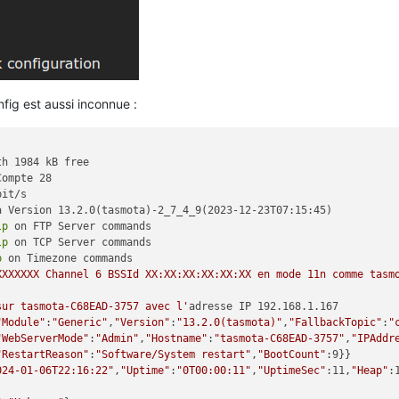
ig est aussi inconnue :
h 1984 kB free

ompte 28

it/s

 Version 13.2.0(tasmota)-2_7_4_9(2023-12-23T07:15:45)

lp
 on FTP Server commands

lp
 on TCP Server commands

p
 on Timezone commands

XXXXXXX Channel 6 BSSId XX:XX:XX:XX:XX:XX en mode 11n comme tasmo
sur tasmota-C68EAD-3757 avec l'
adresse IP 192.168.1.167

"Module"
:
"Generic"
,
"Version"
:
"13.2.0(tasmota)"
,
"FallbackTopic"
:
"
"WebServerMode"
:
"Admin"
,
"Hostname"
:
"tasmota-C68EAD-3757"
,
"IPAddr
"RestartReason"
:
"Software/System restart"
,
"BootCount"
:9}}

024-01-06T22:16:22"
,
"Uptime"
:
"0T00:00:11"
,
"UptimeSec"
:11,
"Heap"
: