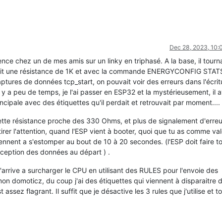
Dec 28, 2023, 10
ence chez un de mes amis sur un linky en triphasé. A la base, il tourna
vait une résistance de 1K et avec la commande ENERGYCONFIG STATS 
captures de données tcp_start, on pouvait voir des erreurs dans l'écri
. Il y a peu de temps, je l'ai passer en ESP32 et la mystérieusement, il a
ncipale avec des étiquettes qu'il perdait et retrouvait par moment....
cette résistance proche des 330 Ohms, et plus de signalement d'erreur
tirer l'attention, quand l'ESP vient à booter, quoi que tu as comme va
viennent a s'estomper au bout de 10 à 20 secondes. (l'ESP doit faire t
 réception des données au départ ) .
 j'arrive a surcharger le CPU en utilisant des RULES pour l'envoie des
n domoticz, du coup j'ai des étiquettes qui viennent à disparaitre 
ssez flagrant. Il suffit que je désactive les 3 rules que j'utilise et t