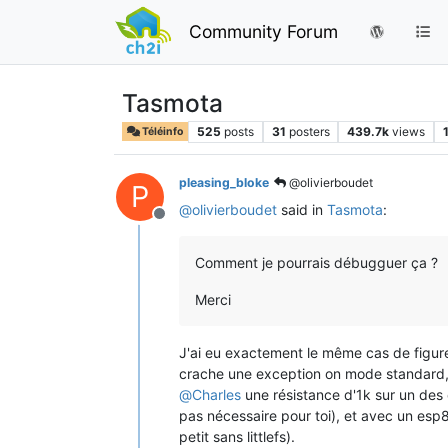
Community Forum
Tasmota
525
posts
31
posters
439.7k
views
Téléinfo
pleasing_bloke
@olivierboudet
P
@
olivierboudet
said in
Tasmota
:
Offline
Comment je pourrais débugguer ça ?
Merci
J'ai eu exactement le même cas de figure
crache une exception on mode standard, tr
@
Charles
une résistance d'1k sur un des
pas nécessaire pour toi), et avec un esp
petit sans littlefs).