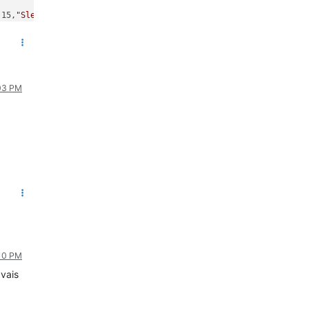
:15,
"SleepMode"
:
"Dynamic"
,
"Sleep"
:50,
"LoadAvg"
:19,
"MqttCount"
:0,
:03 PM
:10 PM
 vais