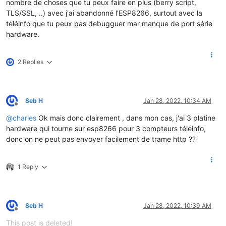
nombre de choses que tu peux faire en plus (berry script,
TLS/SSL, ..) avec j'ai abandonné l'ESP8266, surtout avec la
téléinfo que tu peux pas debugguer mar manque de port série
hardware.
2 Replies
Seb H
Jan 28, 2022, 10:34 AM
Offline
@
charles
Ok mais donc clairement , dans mon cas, j'ai 3 platine
hardware qui tourne sur esp8266 pour 3 compteurs téléinfo,
donc on ne peut pas envoyer facilement de trame http ??
1 Reply
Seb H
Jan 28, 2022, 10:39 AM
Offline
This post is deleted!