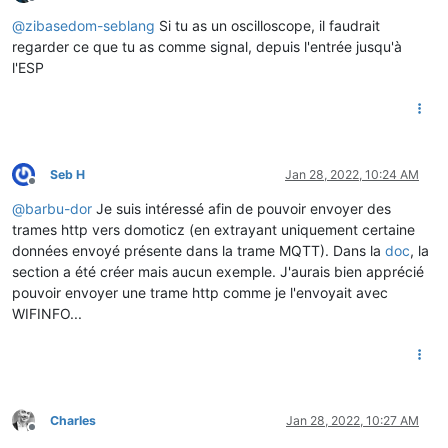
Offline
@
zibasedom-seblang
Si tu as un oscilloscope, il faudrait
regarder ce que tu as comme signal, depuis l'entrée jusqu'à
l'ESP
Seb H
Jan 28, 2022, 10:24 AM
Offline
@
barbu-dor
Je suis intéressé afin de pouvoir envoyer des
trames http vers domoticz (en extrayant uniquement certaine
données envoyé présente dans la trame MQTT). Dans la
doc
, la
section a été créer mais aucun exemple. J'aurais bien apprécié
pouvoir envoyer une trame http comme je l'envoyait avec
WIFINFO...
Charles
Jan 28, 2022, 10:27 AM
Offline