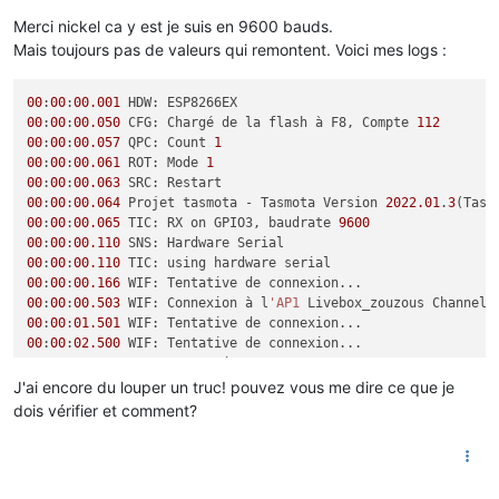
Merci nickel ca y est je suis en 9600 bauds.
Mais toujours pas de valeurs qui remontent. Voici mes logs :
00
:
00
:
00.001
00
:
00
:
00.050
 CFG: Chargé de la flash à F8, Compte 
112
00
:
00
:
00.057
 QPC: Count 
1
00
:
00
:
00.061
 ROT: Mode 
1
00
:
00
:
00.063
00
:
00
:
00.064
 Projet tasmota - Tasmota Version 
2022.01
.
3
(Tasm
00
:
00
:
00.065
 TIC: RX on GPIO3, baudrate 
9600
00
:
00
:
00.110
00
:
00
:
00.110
00
:
00
:
00.166
00
:
00
:
00.503
 WIF: Connexion à l
'AP1
 Livebox_zouzous Channel 
00
:
00
:
01.501
00
:
00
:
02.500
00
:
00
:
03.500
00
:
00
:
03.752
 HTP: Serveur web actif sur teleinfo avec l
'adre
J'ai encore du louper un truc! pouvez vous me dire ce que je
00
:
00
:
04.539
 RTC: UTC 
2022
-
01
-
22
T13:
42
:
09
, DST 
2022
-
03
-
27
T02
dois vérifier et comment?
14
:
42
:
09.209
14
:
42
:
09.234
14
:
42
:
09.237
 MQT: maison/tasmota/teleinfo/tele/LWT = 
Online
14
:
42
:
09.240