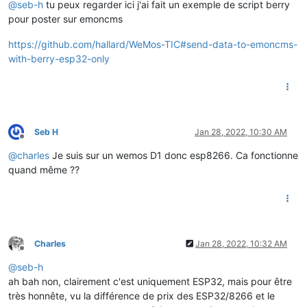
@
seb-h
tu peux regarder ici j'ai fait un exemple de script berry
pour poster sur emoncms
https://github.com/hallard/WeMos-TIC#send-data-to-emoncms-
with-berry-esp32-only
Seb H
Jan 28, 2022, 10:30 AM
Offline
@
charles
Je suis sur un wemos D1 donc esp8266. Ca fonctionne
quand même ??
Charles
Jan 28, 2022, 10:32 AM
Offline
@
seb-h
ah bah non, clairement c'est uniquement ESP32, mais pour être
très honnête, vu la différence de prix des ESP32/8266 et le