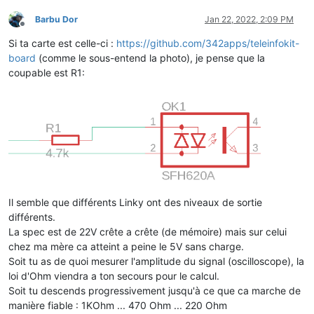
14
:
42
:
09.242
 MQT: S
'abonner
14
:
42
:
09.245
 MQT: S
'abonner
Barbu Dor
Jan 22, 2022, 2:09 PM
14
:
42
:
09.248
 MQT: S
'abonner
Offline
14
:
42
:
09.249
Si ta carte est celle-ci :
https://github.com/342apps/teleinfokit-
14
:
42
:
09.254
 MQT: maison/tasmota/teleinfo/tele/INFO1 = {
"Inf
board
(comme le sous-entend la photo), je pense que la
14
:
42
:
09.259
 MQT: maison/tasmota/teleinfo/tele/INFO2 = {
"Inf
coupable est R1:
14
:
42
:
09.263
 MQT: maison/tasmota/teleinfo/tele/INFO3 = {
"Inf
14
:
42
:
10.801
14
:
42
:
10.803
 CMD: Grp 
0
, Cmnd 
'STATUS
', Idx 
1
, Len 
1
, Data 
'
14
:
42
:
10.809
 MQT: maison/tasmota/teleinfo/stat/STATUS1 = {
"S
14
:
42
:
10.851
14
:
42
:
10.853
 CMD: Grp 
0
, Cmnd 
'STATUS
', Idx 
1
, Len 
2
, Data '
14
:
42
:
10.860
 MQT: maison/tasmota/teleinfo/stat/STATUS11 = {
"
14
:
42
:
10.901
14
:
42
:
10.903
 CMD: Grp 
0
, Cmnd 
'STATUS
', Idx 
1
, Len 
2
, Data '
14
:
42
:
10.911
 MQT: maison/tasmota/teleinfo/stat/STATUS10 = {
"
Il semble que différents Linky ont des niveaux de sortie
14
:
42
:
11.422
différents.
14
:
42
:
12.410
14
:
42
:
13.410
 APP: Nombre de boot 
60
La spec est de 22V crête a crête (de mémoire) mais sur celui
14
:
42
:
14.569
 CFG: Enregistré en flash à F7, Compte 
113
, Octe
chez ma mère ca atteint a peine le 5V sans charge.
14
:
42
:
14.587
 MQT: maison/tasmota/teleinfo/tele/STATE = {
"Tim
Soit tu as de quoi mesurer l'amplitude du signal (oscilloscope), la
14
:
42
:
14.595
 MQT: maison/tasmota/teleinfo/tele/SENSOR = {
"Ti
loi d'Ohm viendra a ton secours pour le calcul.
14
:
42
:
18.342
Soit tu descends progressivement jusqu'à ce que ca marche de
14
:
42
:
20.809
manière fiable : 1KOhm ... 470 Ohm ... 220 Ohm
14
:
42
:
22.397