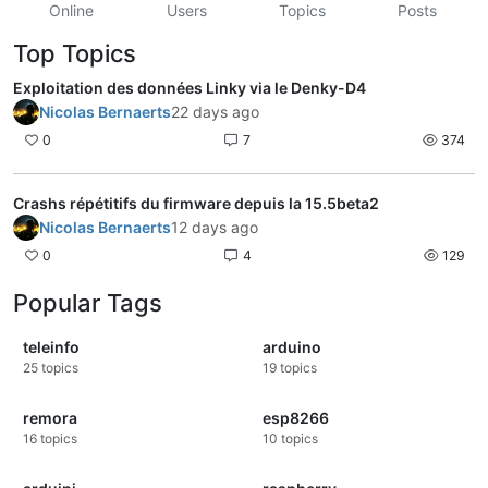
Online
Users
Topics
Posts
Top Topics
Exploitation des données Linky via le Denky-D4
Nicolas Bernaerts
22 days ago
0
7
374
Crashs répétitifs du firmware depuis la 15.5beta2
Nicolas Bernaerts
12 days ago
0
4
129
Popular Tags
teleinfo
arduino
25
topics
19
topics
remora
esp8266
16
topics
10
topics