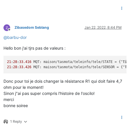
Zibasedom Seblang
Jan 22, 2022, 8:44 PM
Offline
@
barbu-dor
Hello bon j'ai tjrs pas de valeurs :
21
:
28
:
33.416
 MQT: maison/tasmota/teleinfo/tele/STATE = {"
Tim
21
:
28
:
33.426
 MQT: maison/tasmota/teleinfo/tele/SENSOR = {"
Ti
Donc pour toi je dois changer la résistance R1 qui doit faire 4,7
ohm pour le moment!
Sinon j"ai pas super compris l'histoire de l'oscilo!
merci
bonne soiree
1 Reply