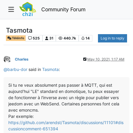
Community Forum
Tasmota
525
31
440.7k
14
Log in to reply
Téléinfo
Charles
May 10, 2021, 1:17 AM
Offline
@
barbu-dor
said in
Tasmota
:
Si tu ne veux absolument pas passer à MQTT, qui est
aujourd'hui "LE" standard en domotique, tu peux essayer
de fonctionner à l'inverse avec un règle pour publier vers
jeedom avec un WebSend. Certaines personnes font cela
avec emoncms.
Par exemple:
https://github.com/arendst/Tasmota/discussions/11101#dis
cussioncomment-651394