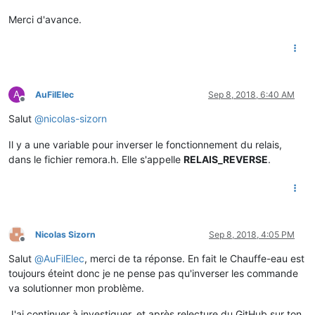
Merci d'avance.
A
AuFilElec
Sep 8, 2018, 6:40 AM
Offline
Salut
@
nicolas-sizorn
Il y a une variable pour inverser le fonctionnement du relais,
dans le fichier remora.h. Elle s'appelle
RELAIS_REVERSE
.
Nicolas Sizorn
Sep 8, 2018, 4:05 PM
Offline
Salut
@
AuFilElec
, merci de ta réponse. En fait le Chauffe-eau est
toujours éteint donc je ne pense pas qu'inverser les commande
va solutionner mon problème.
J'ai continuer à investiguer, et après relecture du GitHub sur ton