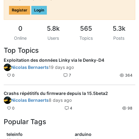
Register
Login
0
5.8k
565
5.3k
Online
Users
Topics
Posts
Top Topics
Exploitation des données Linky via le Denky-D4
Nicolas Bernaerts
19 days ago
0
7
364
Crashs répétitifs du firmware depuis la 15.5beta2
Nicolas Bernaerts
8 days ago
0
4
98
Popular Tags
teleinfo
arduino