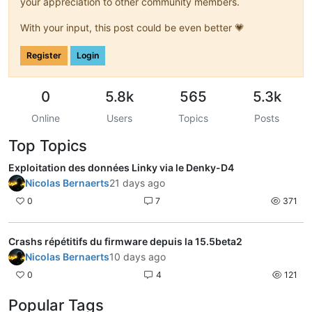
your appreciation to other community members.
With your input, this post could be even better 💗
Register
Login
0
5.8k
565
5.3k
Online
Users
Topics
Posts
Top Topics
Exploitation des données Linky via le Denky-D4
Nicolas Bernaerts
21 days ago
0
7
371
Crashs répétitifs du firmware depuis la 15.5beta2
Nicolas Bernaerts
10 days ago
0
4
121
Popular Tags