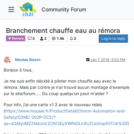
Community Forum
Branchement chauffe eau au rémora
3
2
1.9k
2
Log in to reply
Remora
Nicolas Sizorn
Jan 7, 2018, 5:02 PM
Offline
Bonjour à tous,
Je me suis enfin décidé à piloter mon chauffe eau avec le
rémora. Mais par contre je n'ai trouvé aucun montage d'exemple
sur le site/forum..... Du coup quelqu'un peut m'aider ?
Pour info, j'ai une carte v1.3 avec le nouveau relais
(
https://www.mouser.fr/ProductDetail/Omron-Automation-and-
Safety/G3MC-202P-DC5/?
qs=sGAEpiMZZMsUriz2CNI3EySWfhI0Lk9UZUoSnp9VCnk%3D
)