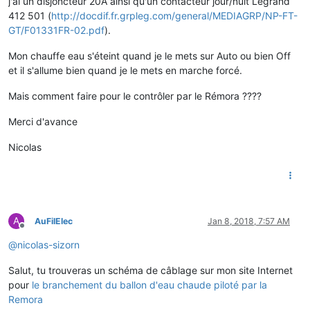
j'ai un disjoncteur 20A ainsi qu'un contacteur jour/nuit Legrand
412 501 (
http://docdif.fr.grpleg.com/general/MEDIAGRP/NP-FT-
GT/F01331FR-02.pdf
).
Mon chauffe eau s'éteint quand je le mets sur Auto ou bien Off
et il s'allume bien quand je le mets en marche forcé.
Mais comment faire pour le contrôler par le Rémora ????
Merci d'avance
Nicolas
A
AuFilElec
Jan 8, 2018, 7:57 AM
Offline
@
nicolas-sizorn
Salut, tu trouveras un schéma de câblage sur mon site Internet
pour
le branchement du ballon d'eau chaude piloté par la
Remora