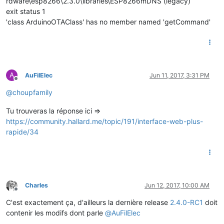
rdware\esp8266\2.3.0\libraries\ESP8266mDNS (legacy)
exit status 1
'class ArduinoOTAClass' has no member named 'getCommand'
A
AuFilElec
Jun 11, 2017, 3:31 PM
Offline
@
choupfamily
Tu trouveras la réponse ici =>
https://community.hallard.me/topic/191/interface-web-plus-
rapide/34
Charles
Jun 12, 2017, 10:00 AM
Offline
C'est exactement ça, d'ailleurs la dernière release
2.4.0-RC1
doit
contenir les modifs dont parle
@
AuFilElec