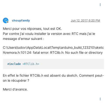
C
choupfamily
Jun 12, 2017, 6:20 PM
Offline
Merci pour vos réponses, tout est OK.
Par contre j'ai voulu installer la version avec RTC mais j'ai le
message d'erreur suivant :
C:\Users\ludov\AppData\Local\Temp\arduino_build_123210\sketc
h\remora.h:101:24: fatal error: RTClib.h: No such file or directory
#
include
<RTClib.h>
En effet le fichier RTClib.h est absent du sketch. Comment peut-
on le récupérer ?
Merci d'avance.