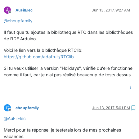
A
AuFilElec
Jun 13, 2017, 9:27 AM
Offline
@
choupfamily
Il faut que tu ajoutes la bibliothèque RTC dans les bibliothèques
de l'IDE Arduino.
Voici le lien vers la bibliothèque RTClib:
https://github.com/adafruit/RTClib
Si tu veux utiliser la version "Holidays", vérifie qu'elle fonctionne
comme il faut, car je n'ai pas réalisé beaucoup de tests dessus.
C
choupfamily
Jun 13, 2017, 5:01 PM
Offline
@
AuFilElec
Merci pour ta réponse, je testerais lors de mes prochaines
vacances.