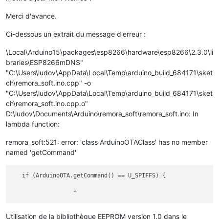
Merci d'avance.
Ci-dessous un extrait du message d'erreur :
\Local\Arduino15\packages\esp8266\hardware\esp8266\2.3.0\li
braries\ESP8266mDNS"
"C:\Users\ludov\AppData\Local\Temp\arduino_build_684171\sket
ch\remora_soft.ino.cpp" -o
"C:\Users\ludov\AppData\Local\Temp\arduino_build_684171\sket
ch\remora_soft.ino.cpp.o"
D:\ludov\Documents\Arduino\remora_soft\remora_soft.ino: In
lambda function:
remora_soft:521: error: 'class ArduinoOTAClass' has no member
named 'getCommand'
   if (ArduinoOTA.getCommand() == U_SPIFFS) {

Utilisation de la bibliothèque EEPROM version 1.0 dans le