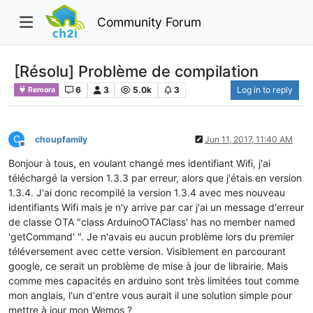
Community Forum
[Résolu] Problème de compilation
6
3
5.0k
3
Log in to reply
Remora
C
choupfamily
Jun 11, 2017, 11:40 AM
Offline
Bonjour à tous, en voulant changé mes identifiant Wifi, j'ai
téléchargé la version 1.3.3 par erreur, alors que j'étais en version
1.3.4. J'ai donc recompilé la version 1.3.4 avec mes nouveau
identifiants Wifi mais je n'y arrive par car j'ai un message d'erreur
de classe OTA "class ArduinoOTAClass' has no member named
'getCommand' ". Je n'avais eu aucun problème lors du premier
téléversement avec cette version. Visiblement en parcourant
google, ce serait un problème de mise à jour de librairie. Mais
comme mes capacités en arduino sont très limitées tout comme
mon anglais, l'un d'entre vous aurait il une solution simple pour
mettre à jour mon Wemos ?