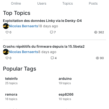
Online
Users
Topics
Posts
Top Topics
Exploitation des données Linky via le Denky-D4
Nicolas Bernaerts
18 days ago
0
7
362
Crashs répétitifs du firmware depuis la 15.5beta2
Nicolas Bernaerts
8 days ago
0
4
90
Popular Tags
teleinfo
arduino
25
topics
19
topics
remora
esp8266
16
topics
10
topics