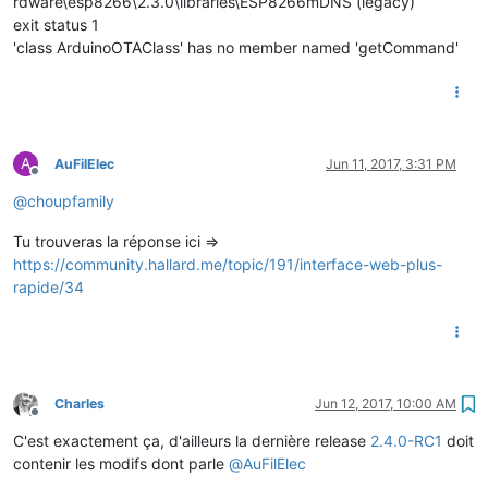
rdware\esp8266\2.3.0\libraries\ESP8266mDNS (legacy)
exit status 1
'class ArduinoOTAClass' has no member named 'getCommand'
A
AuFilElec
Jun 11, 2017, 3:31 PM
Offline
@
choupfamily
Tu trouveras la réponse ici =>
https://community.hallard.me/topic/191/interface-web-plus-
rapide/34
Charles
Jun 12, 2017, 10:00 AM
Offline
C'est exactement ça, d'ailleurs la dernière release
2.4.0-RC1
doit
contenir les modifs dont parle
@
AuFilElec