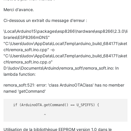
Merci d'avance.
Ci-dessous un extrait du message d'erreur :
\Local\Arduino15\packages\esp8266\hardware\esp8266\2.3.0\li
braries\ESP8266mDNS"
"C:\Users\ludov\AppData\Local\Temp\arduino_build_684171\sket
ch\remora_soft.ino.cpp" -o
"C:\Users\ludov\AppData\Local\Temp\arduino_build_684171\sket
ch\remora_soft.ino.cpp.o"
D:\ludov\Documents\Arduino\remora_soft\remora_soft.ino: In
lambda function:
remora_soft:521: error: 'class ArduinoOTAClass' has no member
named 'getCommand'
   if (ArduinoOTA.getCommand() == U_SPIFFS) {

Utilisation de la bibliothèque EEPROM version 1.0 dans le