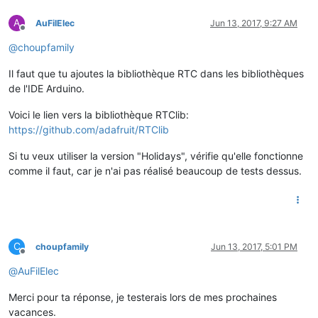
A
AuFilElec
Jun 13, 2017, 9:27 AM
Offline
@
choupfamily
Il faut que tu ajoutes la bibliothèque RTC dans les bibliothèques
de l'IDE Arduino.
Voici le lien vers la bibliothèque RTClib:
https://github.com/adafruit/RTClib
Si tu veux utiliser la version "Holidays", vérifie qu'elle fonctionne
comme il faut, car je n'ai pas réalisé beaucoup de tests dessus.
C
choupfamily
Jun 13, 2017, 5:01 PM
Offline
@
AuFilElec
Merci pour ta réponse, je testerais lors de mes prochaines
vacances.