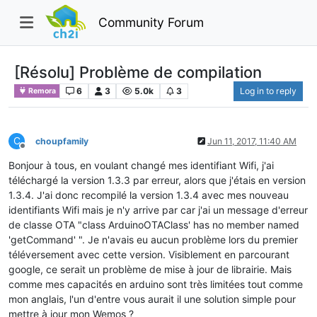
Community Forum
[Résolu] Problème de compilation
6
3
5.0k
3
Log in to reply
Remora
C
choupfamily
Jun 11, 2017, 11:40 AM
Offline
Bonjour à tous, en voulant changé mes identifiant Wifi, j'ai
téléchargé la version 1.3.3 par erreur, alors que j'étais en version
1.3.4. J'ai donc recompilé la version 1.3.4 avec mes nouveau
identifiants Wifi mais je n'y arrive par car j'ai un message d'erreur
de classe OTA "class ArduinoOTAClass' has no member named
'getCommand' ". Je n'avais eu aucun problème lors du premier
téléversement avec cette version. Visiblement en parcourant
google, ce serait un problème de mise à jour de librairie. Mais
comme mes capacités en arduino sont très limitées tout comme
mon anglais, l'un d'entre vous aurait il une solution simple pour
mettre à jour mon Wemos ?