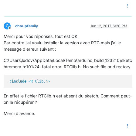
C
choupfamily
Jun 12, 2017, 6:20 PM
Offline
Merci pour vos réponses, tout est OK.
Par contre j'ai voulu installer la version avec RTC mais j'ai le
message d'erreur suivant :
C:\Users\ludov\AppData\Local\Temp\arduino_build_123210\sketc
h\remora.h:101:24: fatal error: RTClib.h: No such file or directory
#
include
<RTClib.h>
En effet le fichier RTClib.h est absent du sketch. Comment peut-
on le récupérer ?
Merci d'avance.