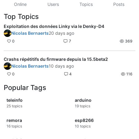
Online
Users
Topics
Posts
Top Topics
Exploitation des données Linky via le Denky-D4
Nicolas Bernaerts
20 days ago
0
7
369
Crashs répétitifs du firmware depuis la 15.5beta2
Nicolas Bernaerts
10 days ago
0
4
116
Popular Tags
teleinfo
arduino
25
topics
19
topics
remora
esp8266
16
topics
10
topics