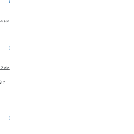
:54 PM
:12 AM
3 ?