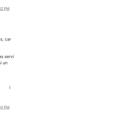
:52 PM
s, car
as servi
i un
:00 PM