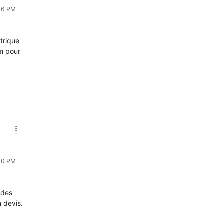
:36 PM
ctrique
om pour
e
:40 PM
 des
n devis.