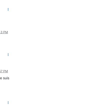
:43 PM
:57 PM
e suis