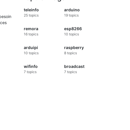
teleinfo
arduino
25
topics
19
topics
besoin
rces
remora
esp8266
16
topics
10
topics
arduipi
raspberry
10
topics
8
topics
wifinfo
broadcast
7
topics
7
topics