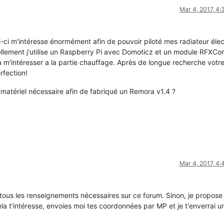
Mar 4, 2017, 4
ui-ci m'intéresse énormément afin de pouvoir piloté mes radiateur éle
ellement j'utilise un Raspberry Pi avec Domoticz et un module RFXC
a m'intéresser a la partie chauffage. Après de longue recherche votr
fection!
 matériel nécessaire afin de fabriqué un Remora v1.4 ?
Mar 4, 2017, 4
s tous les renseignements nécessaires sur ce forum. Sinon, je propose
ela t'intéresse, envoies moi tes coordonnées par MP et je t'enverrai u