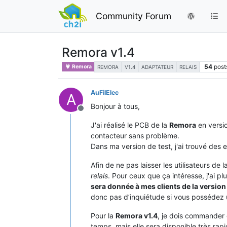
Community Forum
Remora v1.4
54
post
Remora
REMORA
V1.4
ADAPTATEUR
RELAIS
AuFilElec
A
Bonjour à tous,
Offline
J'ai réalisé le PCB de la
Remora
en versi
contacteur sans problème.
Dans ma version de test, j'ai trouvé des e
Afin de ne pas laisser les utilisateurs de l
relais
. Pour ceux que ça intéresse, j'ai p
sera donnée à mes clients de la version
donc pas d’inquiétude si vous possédez u
Pour la
Remora v1.4
, je dois commander 
temps, mais elle sera disponible très rap