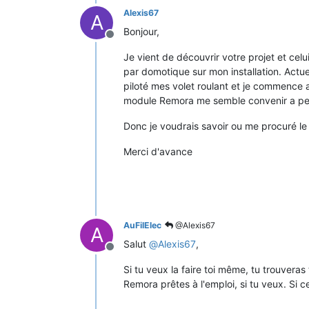
Alexis67
A
Bonjour,
Offline
Je vient de découvrir votre projet et cel
par domotique sur mon installation. Actu
piloté mes volet roulant et je commence 
module Remora me semble convenir a per
Donc je voudrais savoir ou me procuré le
Merci d'avance
AuFilElec
@Alexis67
A
Salut
@
Alexis67
,
Offline
Si tu veux la faire toi même, tu trouvera
Remora prêtes à l'emploi, si tu veux. Si c