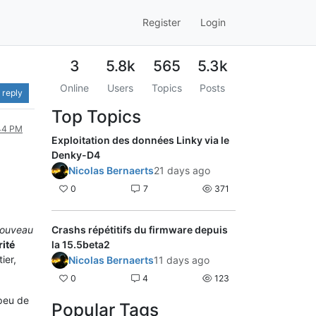
Register
Login
3
5.8k
565
5.3k
Online
Users
Topics
Posts
 reply
Top Topics
:44 PM
Exploitation des données Linky via le
Denky-D4
Nicolas Bernaerts
21 days ago
0
7
371
nouveau
Crashs répétitifs du firmware depuis
rité
la 15.5beta2
ier,
Nicolas Bernaerts
11 days ago
0
4
123
 peu de
Popular Tags