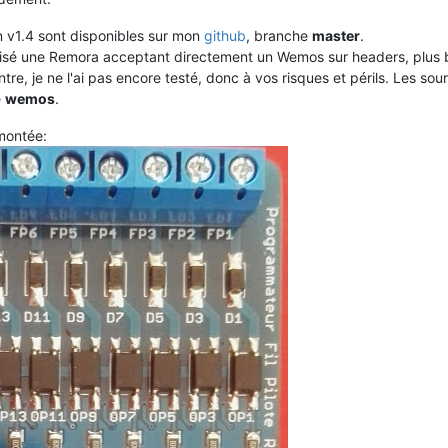
on v1.4 sont disponibles sur mon
github
, branche
master
.
éalisé une Remora acceptant directement un Wemos sur headers, plus 
ntre, je ne l'ai pas encore testé, donc à vos risques et périls. Les sou
e
wemos
.
montée: