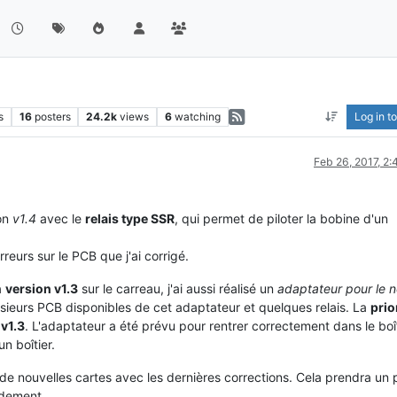
s
16
posters
24.2k
views
6
watching
Log in to
Feb 26, 2017, 2
on
v1.4
avec le
relais type SSR
, qui permet de piloter la bobine d'un
rreurs sur le PCB que j'ai corrigé.
a
version v1.3
sur le carreau, j'ai aussi réalisé un
adaptateur pour le 
lusieurs PCB disponibles de cet adaptateur et quelques relais. La
prio
 v1.3
. L'adaptateur a été prévu pour rentrer correctement dans le boît
n boîtier.
de nouvelles cartes avec les dernières corrections. Cela prendra un
idement.