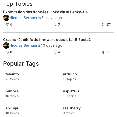
Top Topics
Exploitation des données Linky via le Denky-D4
Nicolas Bernaerts
21 days ago
0
7
371
Crashs répétitifs du firmware depuis la 15.5beta2
Nicolas Bernaerts
10 days ago
0
4
119
Popular Tags
teleinfo
arduino
25
topics
19
topics
remora
esp8266
16
topics
10
topics
arduipi
raspberry
10
topics
8
topics