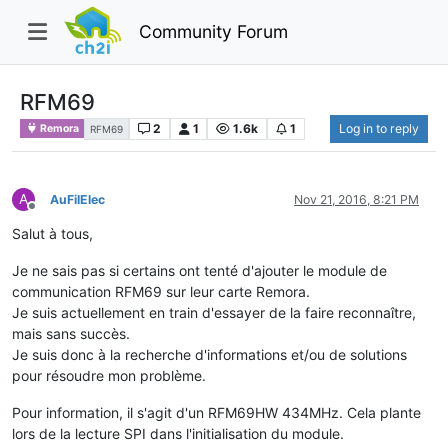
Community Forum
RFM69
2
1
1.6k
1
Log in to reply
Remora
RFM69
A
AuFilElec
Nov 21, 2016, 8:21 PM
Offline
Salut à tous,
Je ne sais pas si certains ont tenté d'ajouter le module de
communication RFM69 sur leur carte Remora.
Je suis actuellement en train d'essayer de la faire reconnaître,
mais sans succès.
Je suis donc à la recherche d'informations et/ou de solutions
pour résoudre mon problème.
Pour information, il s'agit d'un RFM69HW 434MHz. Cela plante
lors de la lecture SPI dans l'initialisation du module.