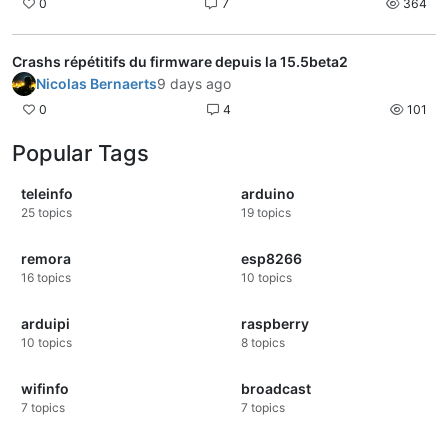
0
7
364
Crashs répétitifs du firmware depuis la 15.5beta2
Nicolas Bernaerts
9 days ago
0
4
101
Popular Tags
teleinfo
arduino
25
topics
19
topics
remora
esp8266
16
topics
10
topics
arduipi
raspberry
10
topics
8
topics
wifinfo
broadcast
7
topics
7
topics