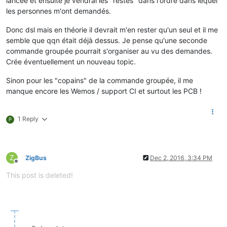
lancée et ensuite je vendrai les "restes" dans l'ordre dans lequel
les personnes m'ont demandés.
Donc dsl mais en théorie il devrait m'en rester qu'un seul et il me
semble que qqn était déjà dessus. Je pense qu'une seconde
commande groupée pourrait s'organiser au vu des demandes.
Crée éventuellement un nouveau topic.
Sinon pour les "copains" de la commande groupée, il me
manque encore les Wemos / support CI et surtout les PCB !
1 Reply
P
Z
ZigBus
Dec 2, 2016, 3:34 PM
Offline
This post is deleted!