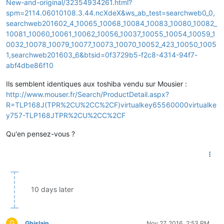
New-and-original/32354934261.html?
spm=2114.06010108.3.44.ncXdeX&ws_ab_test=searchweb0_0,
searchweb201602_4_10065_10068_10084_10083_10080_10082_
10081_10060_10061_10062_10056_10037_10055_10054_10059_1
0032_10078_10079_10077_10073_10070_10052_423_10050_1005
1,searchweb201603_6&btsid=0f3729b5-f2c8-4314-94f7-
abf4dbe86f10
Ils semblent identiques aux toshiba vendu sur Mousier :
http://www.mouser.fr/Search/ProductDetail.aspx?
R=TLP168J(TPR%2CU%2CC%2CF)virtualkey65560000virtualke
y757-TLP168JTPR%2CU%2CC%2CF
Qu'en pensez-vous ?
10 days later
G
Ghislain
Nov 27, 2016, 2:53 PM