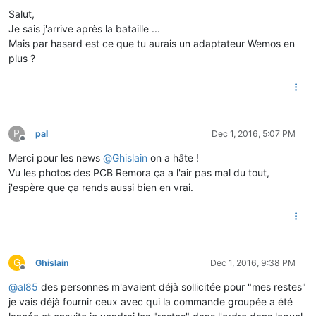
Salut,
Je sais j'arrive après la bataille ...
Mais par hasard est ce que tu aurais un adaptateur Wemos en
plus ?
P
pal
Dec 1, 2016, 5:07 PM
Offline
Merci pour les news
@
Ghislain
on a hâte !
Vu les photos des PCB Remora ça a l'air pas mal du tout,
j'espère que ça rends aussi bien en vrai.
G
Ghislain
Dec 1, 2016, 9:38 PM
Offline
@
al85
des personnes m'avaient déjà sollicitée pour "mes restes"
je vais déjà fournir ceux avec qui la commande groupée a été