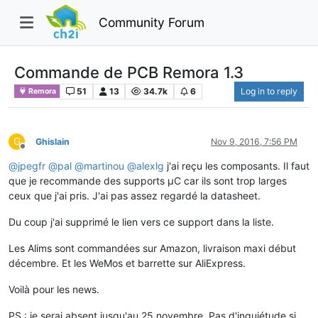
Community Forum
Commande de PCB Remora 1.3
51
13
34.7k
6
Log in to reply
Remora
G
Ghislain
Nov 9, 2016, 7:56 PM
Offline
@
jpegfr
@
pal
@
martinou
@
alexlg
j'ai reçu les composants. Il faut
que je recommande des supports µC car ils sont trop larges
ceux que j'ai pris. J'ai pas assez regardé la datasheet.
Du coup j'ai supprimé le lien vers ce support dans la liste.
Les Alims sont commandées sur Amazon, livraison maxi début
décembre. Et les WeMos et barrette sur AliExpress.
Voilà pour les news.
PS : je serai absent jusqu'au 25 novembre. Pas d'inquiétude si