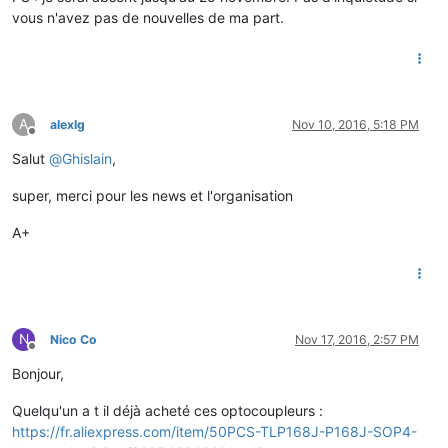
vous n'avez pas de nouvelles de ma part.
A
alexlg
Nov 10, 2016, 5:18 PM
Offline
Salut
@
Ghislain
,
super, merci pour les news et l'organisation
A+
N
Nico Co
Nov 17, 2016, 2:57 PM
Offline
Bonjour,
Quelqu'un a t il déjà acheté ces optocoupleurs :
https://fr.aliexpress.com/item/50PCS-TLP168J-P168J-SOP4-