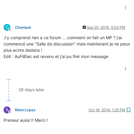
C
Champal
Sep 20, 2016, 5:03 PM
Offline
J'y comprend rien a ce forum ... comment on fait un MP ? j'ai
commencé une "Salle de discussion" mais maintenant je ne peux
plus ecrire dedans !
Edit : AuFilElec est revenu et j'ai pu finir mon message
28 days later
R
Rémi Lopez
Oct 18, 2016, 1:25 PM
Offline
Preneur aussi !! Merci !