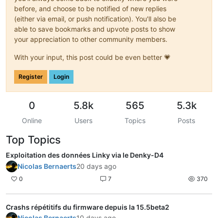
before, and choose to be notified of new replies
(either via email, or push notification). You'll also be
able to save bookmarks and upvote posts to show
your appreciation to other community members.
With your input, this post could be even better 💗
Register
Login
0
5.8k
565
5.3k
Online
Users
Topics
Posts
Top Topics
Exploitation des données Linky via le Denky-D4
Nicolas Bernaerts
20 days ago
0
7
370
Crashs répétitifs du firmware depuis la 15.5beta2
Nicolas Bernaerts
10 days ago