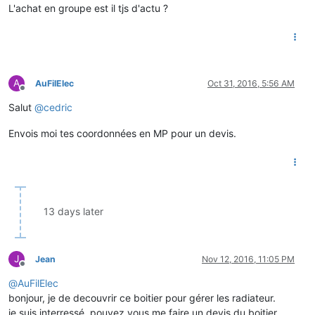
L'achat en groupe est il tjs d'actu ?
A
AuFilElec
Oct 31, 2016, 5:56 AM
Offline
Salut
@
cedric
Envois moi tes coordonnées en MP pour un devis.
13 days later
J
Jean
Nov 12, 2016, 11:05 PM
Offline
@
AuFilElec
bonjour, je de decouvrir ce boitier pour gérer les radiateur.
je suis interressé, pouvez vous me faire un devis du boitier