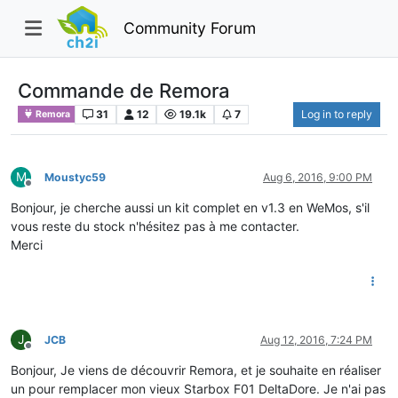
Community Forum
Commande de Remora
31
12
19.1k
7
Log in to reply
Remora
M
Moustyc59
Aug 6, 2016, 9:00 PM
Offline
Bonjour, je cherche aussi un kit complet en v1.3 en WeMos, s'il
vous reste du stock n'hésitez pas à me contacter.
Merci
J
JCB
Aug 12, 2016, 7:24 PM
Offline
Bonjour, Je viens de découvrir Remora, et je souhaite en réaliser
un pour remplacer mon vieux Starbox F01 DeltaDore. Je n'ai pas