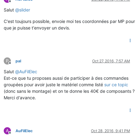
Offline
Salut
@
slider
C'est toujours possible, envoie moi tes coordonnées par MP pour
que je puisse t'envoyer un devis.
P
pal
Oct 27, 2016, 7:57 AM
Offline
Salut
@
AuFilElec
Est-ce que tu proposes aussi de participer à des commandes
groupées pour avoir juste le matériel comme listé
sur ce topic
(donc sans le montage) et on te donne les 40€ de composants ?
Merci d'avance.
A
AuFilElec
Oct 28, 2016, 9:41 PM
Offline