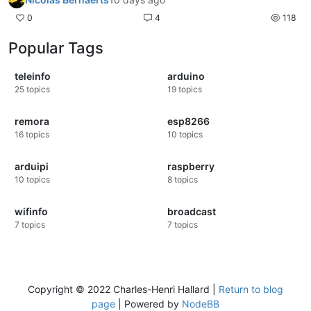
0
4
118
Popular Tags
teleinfo
arduino
25
topics
19
topics
remora
esp8266
16
topics
10
topics
arduipi
raspberry
10
topics
8
topics
wifinfo
broadcast
7
topics
7
topics
Copyright © 2022 Charles-Henri Hallard |
Return to blog
page
| Powered by
NodeBB