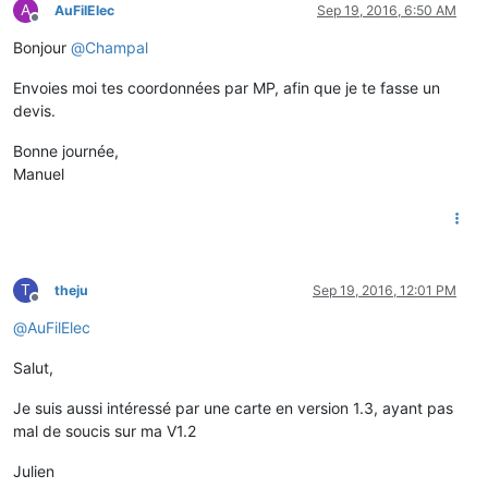
A
AuFilElec
Sep 19, 2016, 6:50 AM
Offline
Bonjour
@
Champal
Envoies moi tes coordonnées par MP, afin que je te fasse un
devis.
Bonne journée,
Manuel
T
theju
Sep 19, 2016, 12:01 PM
Offline
@
AuFilElec
Salut,
Je suis aussi intéressé par une carte en version 1.3, ayant pas
mal de soucis sur ma V1.2
Julien