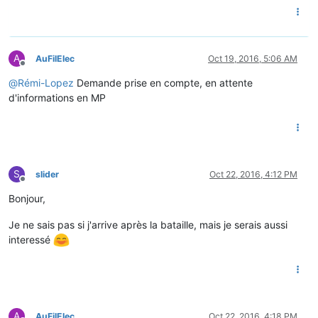
A
AuFilElec
Oct 19, 2016, 5:06 AM
Offline
@
Rémi-Lopez
Demande prise en compte, en attente
d'informations en MP
S
slider
Oct 22, 2016, 4:12 PM
Offline
Bonjour,
Je ne sais pas si j'arrive après la bataille, mais je serais aussi
interessé
A
AuFilElec
Oct 22, 2016, 4:18 PM