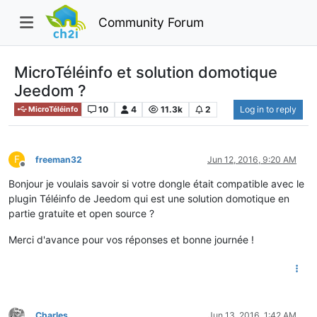
Community Forum
MicroTéléinfo et solution domotique
Jeedom ?
10
4
11.3k
2
Log in to reply
MicroTéléinfo
F
freeman32
Jun 12, 2016, 9:20 AM
Offline
Bonjour je voulais savoir si votre dongle était compatible avec le
plugin Téléinfo de Jeedom qui est une solution domotique en
partie gratuite et open source ?
Merci d'avance pour vos réponses et bonne journée !
Charles
Jun 13, 2016, 1:42 AM