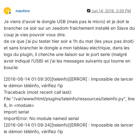
N
nautico
Jun 14, 2016, 3:29 PM
Offline
Je viens d'avoir le dongle USB (mais pas le micro) et je doit le
brancher ce soir sur un Jeedom fraichement installé en Slave du
coup je vias pouvoir vous dire.
de ce que j'ai pu tester hier soir a 1h du mat (les yeux pas droit)
et sans brancher le dongle a mon tableau electrique, dans les
logs du plugin, il cherche une liaison sur le port serie (malgré
avoir indiqué l'USB) et j'ai les messages suivants qui tourne en
boucle:
[2016-06-14 01:09:30][teleinfo][ERROR] : Impossible de lancer
le démon téléinfo, vérifiez l'ip
Traceback (most recent call last):
File "/var/www/html/plugins/teleinfo/ressources/teleinfo.py", line
8, in <module>
import serial
ImportError: No module named serial
[2016-06-14 01:09:34][teleinfo][ERROR] : Impossible de lancer
le démon téléinfo, vérifiez l'ip