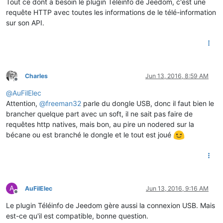
Tout ce dont a besoin le plugin Téléinfo de Jeedom, c'est une
requête HTTP avec toutes les informations de le télé-information
sur son API.
Charles
Jun 13, 2016, 8:59 AM
Offline
@
AuFilElec
Attention,
@
freeman32
parle du dongle USB, donc il faut bien le
brancher quelque part avec un soft, il ne sait pas faire de
requêtes http natives, mais bon, au pire un nodered sur la
bécane ou est branché le dongle et le tout est joué
A
AuFilElec
Jun 13, 2016, 9:16 AM
Offline
Le plugin Téléinfo de Jeedom gère aussi la connexion USB. Mais
est-ce qu'il est compatible, bonne question.