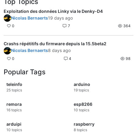
Top Topics
Exploitation des données Linky via le Denky-D4
Nicolas Bernaerts
19 days ago
0
7
364
Crashs répétitifs du firmware depuis la 15.5beta2
Nicolas Bernaerts
8 days ago
0
4
98
Popular Tags
teleinfo
arduino
25
topics
19
topics
remora
esp8266
16
topics
10
topics
arduipi
raspberry
10
topics
8
topics