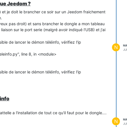
ique Jeedom ?
) et je doit le brancher ce soir sur un Jeedom fraichement
e.
s yeux pas droit) et sans brancher le dongle a mon tableau
liaison sur le port serie (malgré avoir indiqué l'USB) et j'ai
le de lancer le démon téléinfo, vérifiez l'ip
NA
N
JU
leinfo.py", line 8, in <module>
le de lancer le démon téléinfo, vérifiez l'ip
info
attelle a l'installation de tout ce qu'il faut pour le dongle....
NA
N
JU