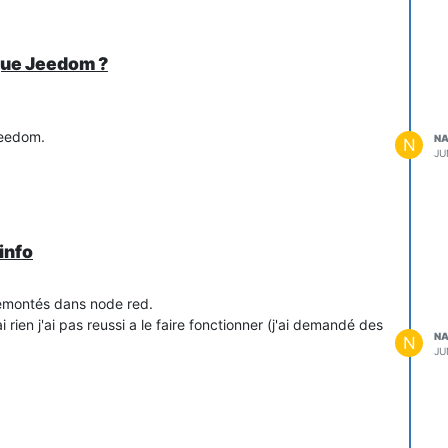
ique Jeedom ?
 Jeedom.
NA
N
JU
info
 remontés dans node red.
i rien j'ai pas reussi a le faire fonctionner (j'ai demandé des
NA
N
JU