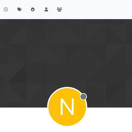
N
Offline