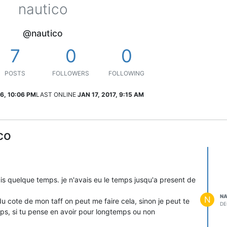
nautico
@nautico
7
0
0
POSTS
FOLLOWERS
FOLLOWING
6, 10:06 PM
LAST ONLINE
JAN 17, 2017, 9:15 AM
co
uis quelque temps. je n'avais eu le temps jusqu'a present de
NA
N
i du cote de mon taff on peut me faire cela, sinon je peut te
DE
ps, si tu pense en avoir pour longtemps ou non