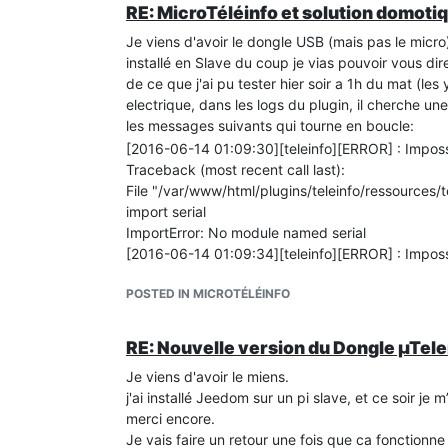
RE: MicroTéléinfo et solution domot
Je viens d'avoir le dongle USB (mais pas le micro
installé en Slave du coup je vias pouvoir vous dir
de ce que j'ai pu tester hier soir a 1h du mat (le
electrique, dans les logs du plugin, il cherche une 
les messages suivants qui tourne en boucle:
[2016-06-14 01:09:30][teleinfo][ERROR] : Impossib
Traceback (most recent call last):
File "/var/www/html/plugins/teleinfo/ressources/te
import serial
ImportError: No module named serial
[2016-06-14 01:09:34][teleinfo][ERROR] : Impossib
POSTED IN MICROTÉLÉINFO
RE: Nouvelle version du Dongle µTele
Je viens d'avoir le miens.
j'ai installé Jeedom sur un pi slave, et ce soir je m’
merci encore.
Je vais faire un retour une fois que ca fonctionne