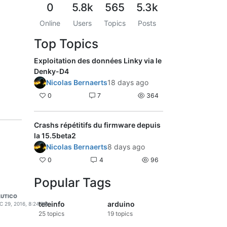
0
5.8k
565
5.3k
Online
Users
Topics
Posts
Top Topics
Exploitation des données Linky via le
Denky-D4
Nicolas Bernaerts
18 days ago
0
7
364
Crashs répétitifs du firmware depuis
la 15.5beta2
Nicolas Bernaerts
8 days ago
0
4
96
Popular Tags
UTICO
teleinfo
arduino
C 29, 2016, 8:24 PM
25
topics
19
topics