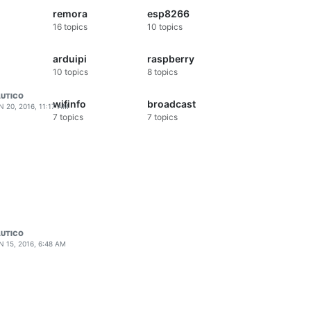
remora
esp8266
16
topics
10
topics
arduipi
raspberry
10
topics
8
topics
UTICO
wifinfo
broadcast
N 20, 2016, 11:17 AM
7
topics
7
topics
UTICO
N 15, 2016, 6:48 AM