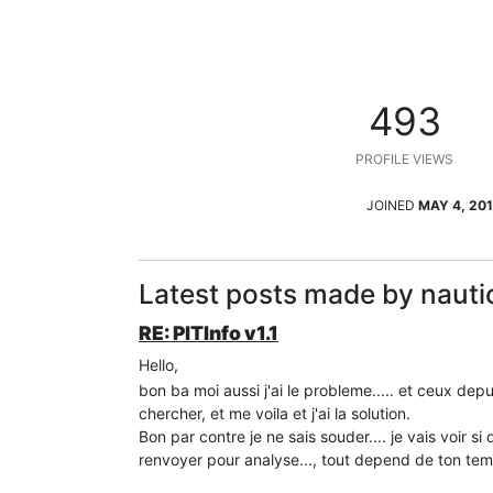
493
PROFILE VIEWS
JOINED
MAY 4, 201
Latest posts made by nauti
RE: PITInfo v1.1
Hello,
bon ba moi aussi j'ai le probleme..... et ceux dep
chercher, et me voila et j'ai la solution.
Bon par contre je ne sais souder.... je vais voir s
renvoyer pour analyse..., tout depend de ton tem