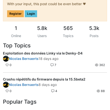
With your input, this post could be even better 💗
Register
Login
1
5.8k
565
5.3k
Online
Users
Topics
Posts
Top Topics
Exploitation des données Linky via le Denky-D4
Nicolas Bernaerts
18 days ago
0
7
362
Crashs répétitifs du firmware depuis la 15.5beta2
Nicolas Bernaerts
8 days ago
0
4
88
Popular Tags