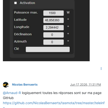
Nicolas Bernaerts
Jun 17, 2026, 11:31 PM
Offline
@
Arnaud-R
logiquement toutes les réponses sont sur ma page
GitHub
https://github.com/NicolasBernaerts/tasmota/tree/master/teleinf
o