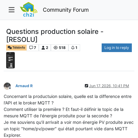
Community Forum
Questions production solaire -
[RESOLU]
7
2
518
1
Log in to reply
Téléinfo
Arnaud R
Jun 17, 2026, 10:41 PM
Offline
Concernant la productuion solaire, quelle est la difference entre
l'API et le broker MQTT ?
Comment utiliser la première ? Et faut-il définir le topic de la
mesure MQTT de l'énergie produite pour la seconde ?
Je me souviens qu'il arrivait a voir mon énergie PV produite avec
un topic "home/pv/power" qui était pourtant vide dans MQTT
Explorer.