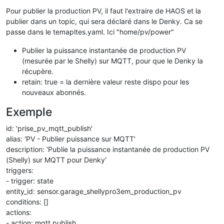
Offline
Pour publier la production PV, il faut l'extraire de HAOS et la
publier dans un topic, qui sera déclaré dans le Denky. Ca se
passe dans le temapltes.yaml. Ici "home/pv/power"
Publier la puissance instantanée de production PV
(mesurée par le Shelly) sur MQTT, pour que le Denky la
récupère.
retain: true = la dernière valeur reste dispo pour les
nouveaux abonnés.
Exemple
id: 'prise_pv_mqtt_publish'
alias: 'PV - Publier puissance sur MQTT'
description: 'Publie la puissance instantanée de production PV
(Shelly) sur MQTT pour Denky'
triggers:
- trigger: state
entity_id: sensor.garage_shellypro3em_production_pv
conditions: []
actions:
- action: mqtt.publish