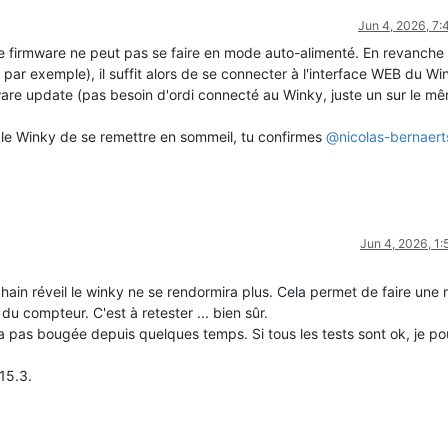
Jun 4, 2026, 7
e firmware ne peut pas se faire en mode auto-alimenté. En revanche
ar exemple), il suffit alors de se connecter à l'interface WEB du Wi
mware update (pas besoin d'ordi connecté au Winky, juste un sur le m
e Winky de se remettre en sommeil, tu confirmes
@
nicolas-bernaert
Jun 4, 2026, 1
hain réveil le winky ne se rendormira plus. Cela permet de faire une 
 compteur. C'est à retester ... bien sûr.
'a pas bougée depuis quelques temps. Si tous les tests sont ok, je pou
15.3.