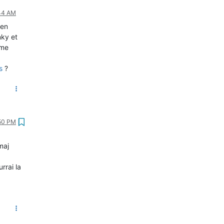
:44 AM
 en
nky et
ême
s
?
:50 PM
maj
rrai la