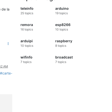
teleinfo
arduino
 de la
25
topics
19
topics
remora
esp8266
16
topics
10
topics
arduipi
raspberry
10
topics
8
topics
wifinfo
broadcast
7
topics
7
topics
:42 AM
o#carte-