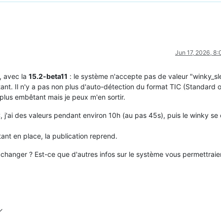
Jun 17, 2026, 8
, avec la
15.2-beta11
: le système n'accepte pas de valeur "winky_sl
ant. Il n'y a pas non plus d'auto-détection du format TIC (Standard 
 plus embêtant mais je peux m'en sortir.
, j'ai des valeurs pendant environ 10h (au pas 45s), puis le winky se
ant en place, la publication reprend.
 à changer ? Est-ce que d'autres infos sur le système vous permettraie