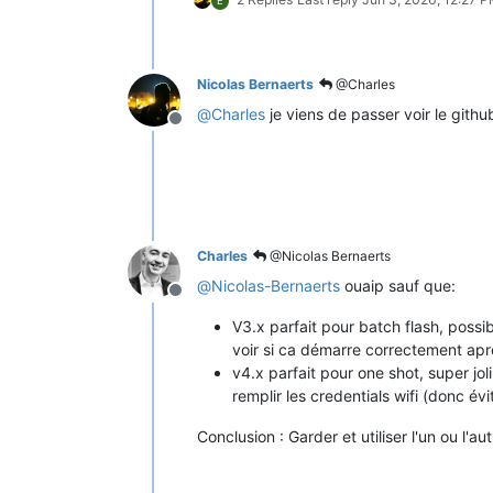
E
Nicolas Bernaerts
@Charles
@
Charles
je viens de passer voir le gith
Offline
Charles
@Nicolas Bernaerts
@
Nicolas-Bernaerts
ouaip sauf que:
Offline
V3.x parfait pour batch flash, possibi
voir si ca démarre correctement aprè
v4.x parfait pour one shot, super jol
remplir les credentials wifi (donc év
Conclusion : Garder et utiliser l'un ou l'a