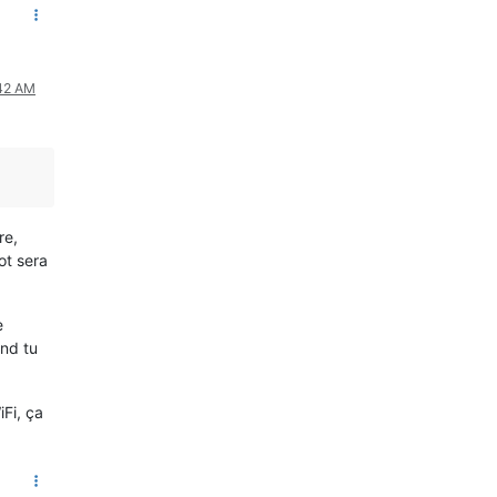
:42 AM
re,
ot sera
e
and tu
iFi, ça