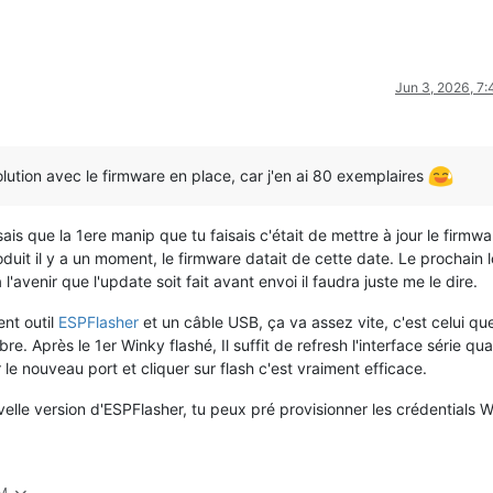
Jun 3, 2026, 7
lution avec le firmware en place, car j'en ai 80 exemplaires
s que la 1ere manip que tu faisais c'était de mettre à jour le firmwa
uit il y a un moment, le firmware datait de cette date. Le prochain l
l'avenir que l'update soit fait avant envoi il faudra juste me le dire.
ent outil
ESPFlasher
et un câble USB, ça va assez vite, c'est celui qu
re. Après le 1er Winky flashé, Il suffit de refresh l'interface série qu
e nouveau port et cliquer sur flash c'est vraiment efficace.
elle version d'ESPFlasher, tu peux pré provisionner les crédentials W
PM