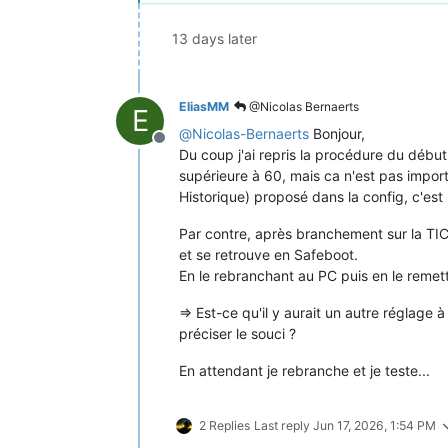
13 days later
EliasMM
@Nicolas Bernaerts
E
@
Nicolas-Bernaerts
Bonjour,
Offline
Du coup j'ai repris la procédure du début
supérieure à 60, mais ca n'est pas import
Historique) proposé dans la config, c'est
Par contre, après branchement sur la TIC
et se retrouve en Safeboot.
En le rebranchant au PC puis en le remett
=> Est-ce qu'il y aurait un autre réglage
préciser le souci ?
En attendant je rebranche et je teste...
2 Replies
Last reply
Jun 17, 2026, 1:54 PM