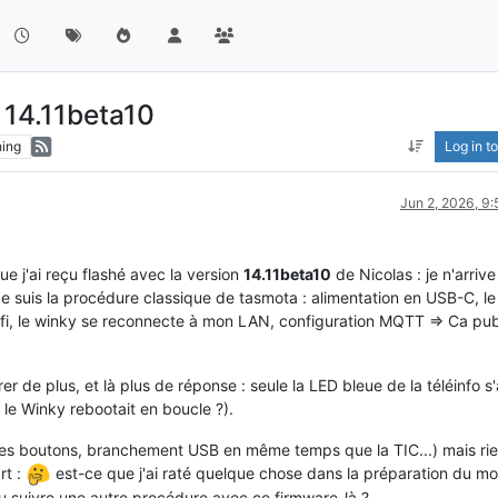
 14.11beta10
ing
Log in to
Jun 2, 2026, 9
e j'ai reçu flashé avec la version
14.11beta10
de Nicolas : je n'arriv
 Je suis la procédure classique de tasmota : alimentation en USB-C, le
fi, le winky se reconnecte à mon LAN, configuration MQTT => Ca pub
er de plus, et là plus de réponse : seule la LED bleue de la téléinfo s
 le Winky rebootait en boucle ?).
 les boutons, branchement USB en même temps que la TIC...) mais rie
rt :
est-ce que j'ai raté quelque chose dans la préparation du m
u suivre une autre procédure avec ce firmware-là ?