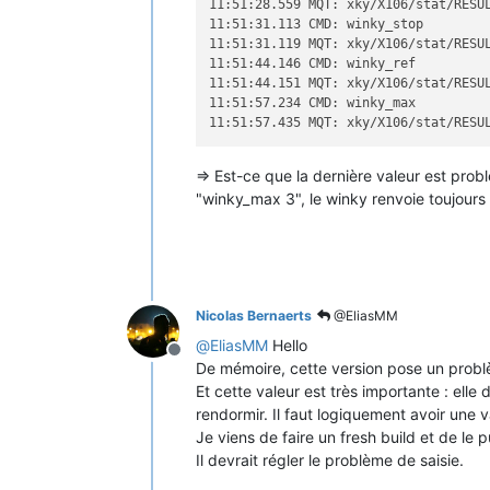
11:51:28.559 MQT: xky/X106/stat/RESU
11:51:31.113 CMD: winky_stop

11:51:31.119 MQT: xky/X106/stat/RESU
11:51:44.146 CMD: winky_ref

11:51:44.151 MQT: xky/X106/stat/RESU
11:51:57.234 CMD: winky_max

11:51:57.435 MQT: xky/X106/stat/RESU
=> Est-ce que la dernière valeur est pr
"winky_max 3", le winky renvoie toujours l
Nicolas Bernaerts
@EliasMM
@
EliasMM
Hello
Offline
De mémoire, cette version pose un prob
Et cette valeur est très importante : ell
rendormir. Il faut logiquement avoir une 
Je viens de faire un fresh build et de le 
Il devrait régler le problème de saisie.