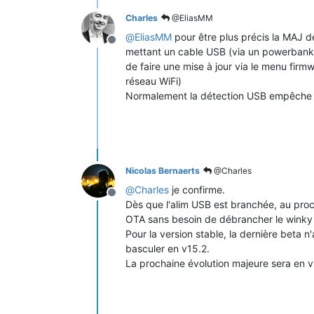
Charles
@EliasMM
@
EliasMM
pour être plus précis la MAJ d
Offline
mettant un cable USB (via un powerbank p
de faire une mise à jour via le menu fir
réseau WiFi)
Normalement la détection USB empêche l
Nicolas Bernaerts
@Charles
@
Charles
je confirme.
Offline
Dès que l'alim USB est branchée, au proc
OTA sans besoin de débrancher le winky du
Pour la version stable, la dernière beta n
basculer en v15.2.
La prochaine évolution majeure sera en v