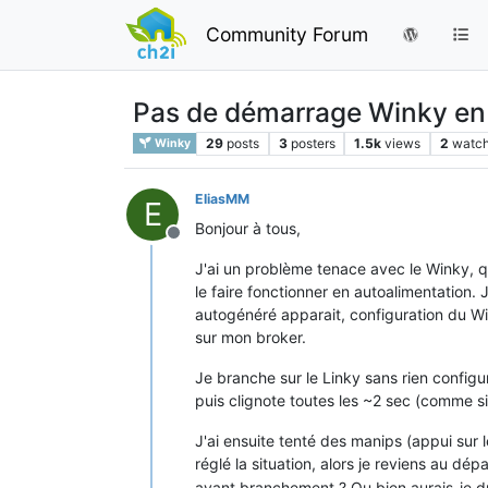
Community Forum
Pas de démarrage Winky en
29
posts
3
posters
1.5k
views
2
watch
Winky
EliasMM
E
Bonjour à tous,
Offline
J'ai un problème tenace avec le Winky, qu
le faire fonctionner en autoalimentation.
autogénéré apparait, configuration du Wi
sur mon broker.
Je branche sur le Linky sans rien configur
puis clignote toutes les ~2 sec (comme si
J'ai ensuite tenté des manips (appui sur
réglé la situation, alors je reviens au dépa
avant branchement ? Ou bien aurais-je d