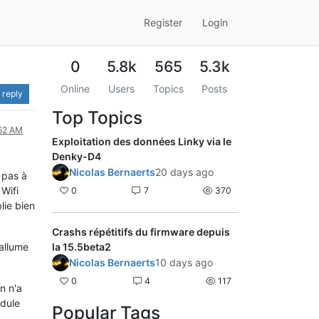
Register
Login
0
5.8k
565
5.3k
Online
Users
Topics
Posts
 reply
Top Topics
:52 AM
Exploitation des données Linky via le
Denky-D4
Nicolas Bernaerts
20 days ago
e pas à
 Wifi
0
7
370
lie bien
Crashs répétitifs du firmware depuis
'allume
la 15.5beta2
Nicolas Bernaerts
10 days ago
0
4
117
n n'a
odule
Popular Tags