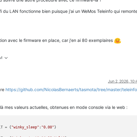
ifi du LAN fonctionne bien puisque j'ai un WeMos Teleinfo qui remonte
tion avec le firmware en place, car j'en ai 80 exemplaires
AM
Jun 2, 2026, 10
are
https://github.com/NicolasBernaerts/tasmota/tree/master/teleinf
là mes valeurs actuelles, obtenues en mode console via le web :
LT = {
"winky_sleep"
:
"0.00"
}
