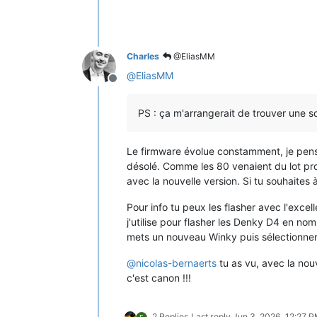
Charles
@EliasMM
@
EliasMM
Offline
PS : ça m'arrangerait de trouver une so
Le firmware évolue constamment, je pensai
désolé. Comme les 80 venaient du lot prod
avec la nouvelle version. Si tu souhaites à 
Pour info tu peux les flasher avec l'excell
j'utilise pour flasher les Denky D4 en nomb
mets un nouveau Winky puis sélectionner l
@
nicolas-bernaerts
tu as vu, avec la nouv
c'est canon !!!
2 Replies
Last reply
Jun 3, 2026, 12:27 