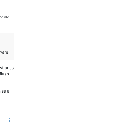
:27 AM
mware
st aussi
flash
mise à