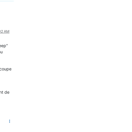
:02 AM
eep"
ou
 coupe
nt de