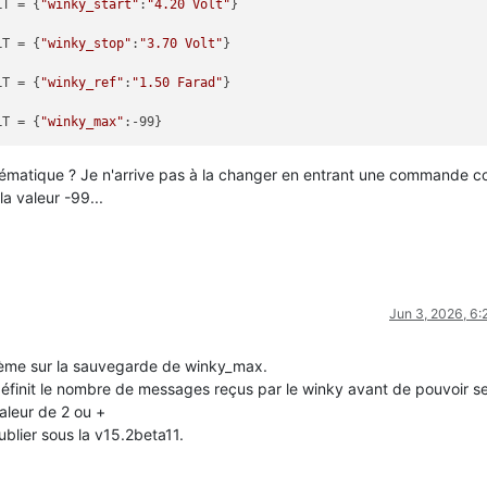
LT = {
"winky_start"
:
"4.20 Volt"
}

LT = {
"winky_stop"
:
"3.70 Volt"
}

LT = {
"winky_ref"
:
"1.50 Farad"
}

LT = {
"winky_max"
oblématique ? Je n'arrive pas à la changer en entrant une commande
a valeur -99...
Jun 3, 2026, 6
lème sur la sauvegarde de winky_max.
e définit le nombre de messages reçus par le winky avant de pouvoir s
valeur de 2 ou +
publier sous la v15.2beta11.