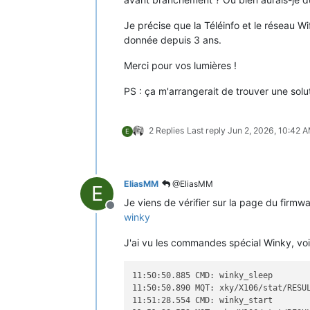
Je précise que la Téléinfo et le réseau W
donnée depuis 3 ans.
Merci pour vos lumières !
PS : ça m'arrangerait de trouver une solu
2 Replies
Last reply
Jun 2, 2026, 10:42 
E
EliasMM
@EliasMM
E
Je viens de vérifier sur la page du firmw
Offline
winky
J'ai vu les commandes spécial Winky, voi
11:50:50.885 CMD: winky_sleep

11:50:50.890 MQT: xky/X106/stat/RESU
11:51:28.554 CMD: winky_start
