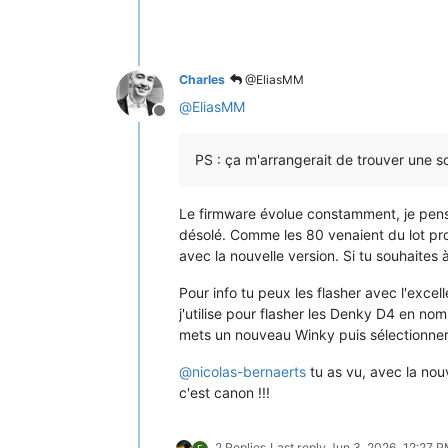
Charles
@EliasMM
@
EliasMM
Offline
PS : ça m'arrangerait de trouver une so
Le firmware évolue constamment, je pensai
désolé. Comme les 80 venaient du lot prod
avec la nouvelle version. Si tu souhaites à 
Pour info tu peux les flasher avec l'excell
j'utilise pour flasher les Denky D4 en nomb
mets un nouveau Winky puis sélectionner l
@
nicolas-bernaerts
tu as vu, avec la nouv
c'est canon !!!
2 Replies
Last reply
Jun 3, 2026, 12:27 