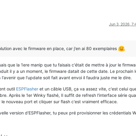
Jun 3, 2026, 7
lution avec le firmware en place, car j'en ai 80 exemplaires
s que la 1ere manip que tu faisais c'était de mettre à jour le firmwa
uit il y a un moment, le firmware datait de cette date. Le prochain l
l'avenir que l'update soit fait avant envoi il faudra juste me le dire.
ent outil
ESPFlasher
et un câble USB, ça va assez vite, c'est celui qu
re. Après le 1er Winky flashé, Il suffit de refresh l'interface série qu
e nouveau port et cliquer sur flash c'est vraiment efficace.
elle version d'ESPFlasher, tu peux pré provisionner les crédentials W
PM