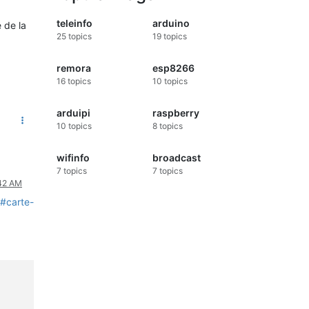
teleinfo
arduino
 de la
25
topics
19
topics
remora
esp8266
16
topics
10
topics
arduipi
raspberry
10
topics
8
topics
wifinfo
broadcast
7
topics
7
topics
:42 AM
o#carte-