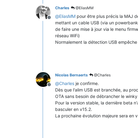
Charles
@EliasMM
@
EliasMM
pour être plus précis la MAJ d
Offline
mettant un cable USB (via un powerbank p
de faire une mise à jour via le menu fir
réseau WiFi)
Normalement la détection USB empêche l
Nicolas Bernaerts
@Charles
@
Charles
je confirme.
Offline
Dès que l'alim USB est branchée, au proc
OTA sans besoin de débrancher le winky du
Pour la version stable, la dernière beta n
basculer en v15.2.
La prochaine évolution majeure sera en v