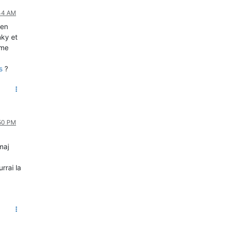
:44 AM
 en
nky et
ême
s
?
:50 PM
maj
rrai la