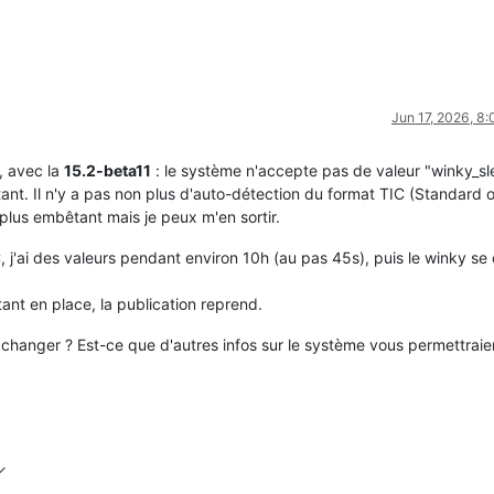
Jun 17, 2026, 8
, avec la
15.2-beta11
: le système n'accepte pas de valeur "winky_sl
ant. Il n'y a pas non plus d'auto-détection du format TIC (Standard 
 plus embêtant mais je peux m'en sortir.
, j'ai des valeurs pendant environ 10h (au pas 45s), puis le winky se
ant en place, la publication reprend.
 à changer ? Est-ce que d'autres infos sur le système vous permettraie