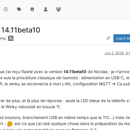
 14.11beta10
ing
Log in to
Jun 2, 2026, 9
e j'ai reçu flashé avec la version
14.11beta10
de Nicolas : je n'arriv
 Je suis la procédure classique de tasmota : alimentation en USB-C, le
fi, le winky se reconnecte à mon LAN, configuration MQTT => Ca pub
er de plus, et là plus de réponse : seule la LED bleue de la téléinfo s
 le Winky rebootait en boucle ?).
 les boutons, branchement USB en même temps que la TIC...) mais rie
rt :
est-ce que j'ai raté quelque chose dans la préparation du m
u suivre une autre procédure avec ce firmware-là ?