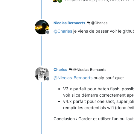
E
Nicolas Bernaerts
@Charles
@
Charles
je viens de passer voir le gith
Offline
Charles
@Nicolas Bernaerts
@
Nicolas-Bernaerts
ouaip sauf que:
Offline
V3.x parfait pour batch flash, possibi
voir si ca démarre correctement aprè
v4.x parfait pour one shot, super jol
remplir les credentials wifi (donc év
Conclusion : Garder et utiliser l'un ou l'a