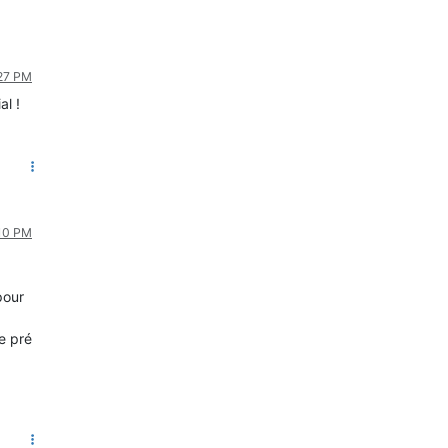
:27 PM
l !
:10 PM
pour
de pré