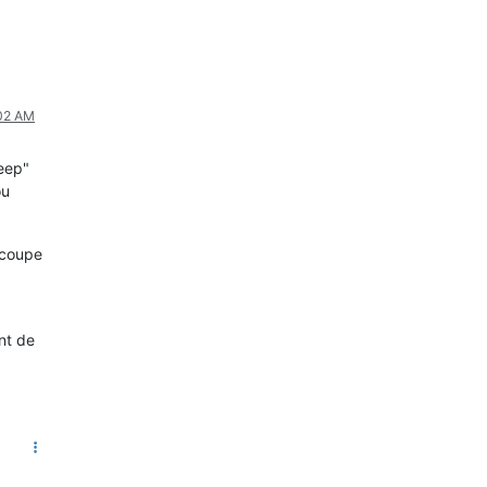
:02 AM
eep"
ou
 coupe
nt de