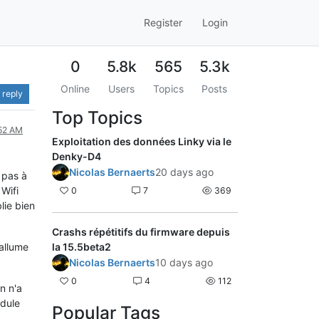
Register
Login
0
5.8k
565
5.3k
Online
Users
Topics
Posts
 reply
Top Topics
:52 AM
Exploitation des données Linky via le
Denky-D4
Nicolas Bernaerts
20 days ago
e pas à
 Wifi
0
7
369
lie bien
Crashs répétitifs du firmware depuis
'allume
la 15.5beta2
Nicolas Bernaerts
10 days ago
0
4
112
n n'a
odule
Popular Tags