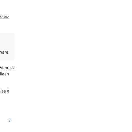
:27 AM
mware
st aussi
flash
mise à