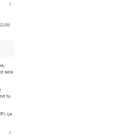
:42 AM
re,
ot sera
e
and tu
iFi, ça