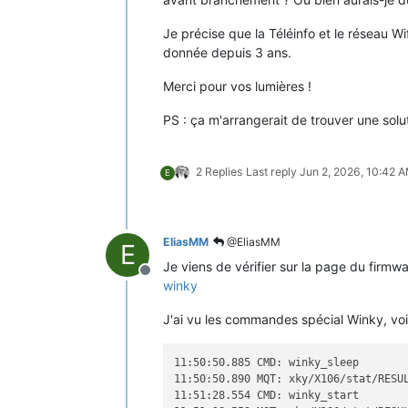
Je précise que la Téléinfo et le réseau W
donnée depuis 3 ans.
Merci pour vos lumières !
PS : ça m'arrangerait de trouver une solu
2 Replies
Last reply
Jun 2, 2026, 10:42 
E
EliasMM
@EliasMM
E
Je viens de vérifier sur la page du firmw
Offline
winky
J'ai vu les commandes spécial Winky, voi
11:50:50.885 CMD: winky_sleep

11:50:50.890 MQT: xky/X106/stat/RESU
11:51:28.554 CMD: winky_start
