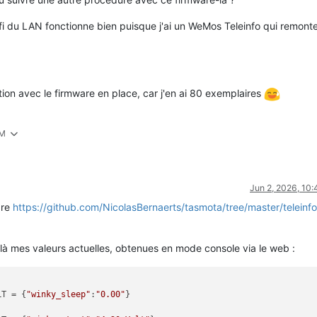
ifi du LAN fonctionne bien puisque j'ai un WeMos Teleinfo qui remonte
tion avec le firmware en place, car j'en ai 80 exemplaires
AM
Jun 2, 2026, 10
are
https://github.com/NicolasBernaerts/tasmota/tree/master/teleinf
là mes valeurs actuelles, obtenues en mode console via le web :
LT = {
"winky_sleep"
:
"0.00"
}
