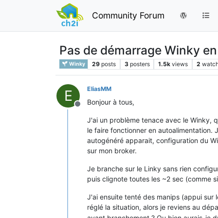
Community Forum
Pas de démarrage Winky en
29
posts
3
posters
1.5k
views
2
watch
Winky
EliasMM
E
Bonjour à tous,
Offline
J'ai un problème tenace avec le Winky, qu
le faire fonctionner en autoalimentation.
autogénéré apparait, configuration du Wi
sur mon broker.
Je branche sur le Linky sans rien configur
puis clignote toutes les ~2 sec (comme si
J'ai ensuite tenté des manips (appui sur
réglé la situation, alors je reviens au dépa
avant branchement ? Ou bien aurais-je d