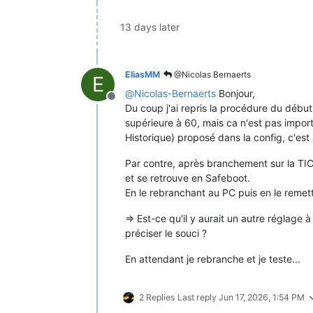
13 days later
EliasMM
@Nicolas Bernaerts
E
@
Nicolas-Bernaerts
Bonjour,
Offline
Du coup j'ai repris la procédure du début
supérieure à 60, mais ca n'est pas import
Historique) proposé dans la config, c'est
Par contre, après branchement sur la TIC
et se retrouve en Safeboot.
En le rebranchant au PC puis en le remett
=> Est-ce qu'il y aurait un autre réglage
préciser le souci ?
En attendant je rebranche et je teste...
2 Replies
Last reply
Jun 17, 2026, 1:54 PM