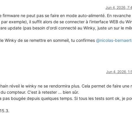
Jun 4, 2026, 7
e firmware ne peut pas se faire en mode auto-alimenté. En revanche
ar exemple), il suffit alors de se connecter à l'interface WEB du Wi
mware update (pas besoin d'ordi connecté au Winky, juste un sur le m
e Winky de se remettre en sommeil, tu confirmes
@
nicolas-bernaert
Jun 4, 2026, 1
hain réveil le winky ne se rendormira plus. Cela permet de faire une 
 compteur. C'est à retester ... bien sûr.
'a pas bougée depuis quelques temps. Si tous les tests sont ok, je pou
15.3.