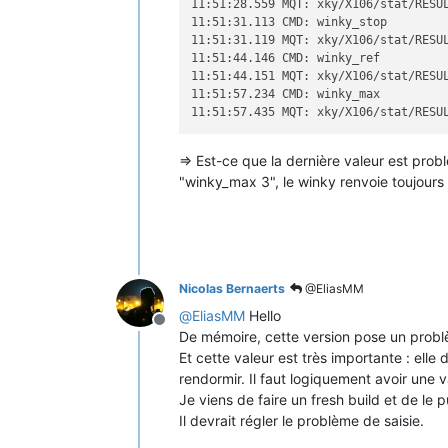
11:51:28.559 MQT: xky/X106/stat/RESU
11:51:31.113 CMD: winky_stop

11:51:31.119 MQT: xky/X106/stat/RESU
11:51:44.146 CMD: winky_ref

11:51:44.151 MQT: xky/X106/stat/RESU
11:51:57.234 CMD: winky_max

11:51:57.435 MQT: xky/X106/stat/RESU
=> Est-ce que la dernière valeur est pr
"winky_max 3", le winky renvoie toujours l
Nicolas Bernaerts
@EliasMM
@
EliasMM
Hello
Offline
De mémoire, cette version pose un prob
Et cette valeur est très importante : ell
rendormir. Il faut logiquement avoir une 
Je viens de faire un fresh build et de le 
Il devrait régler le problème de saisie.