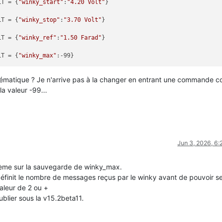
LT = {
"winky_start"
:
"4.20 Volt"
}

LT = {
"winky_stop"
:
"3.70 Volt"
}

LT = {
"winky_ref"
:
"1.50 Farad"
}

LT = {
"winky_max"
oblématique ? Je n'arrive pas à la changer en entrant une commande
a valeur -99...
Jun 3, 2026, 6
lème sur la sauvegarde de winky_max.
e définit le nombre de messages reçus par le winky avant de pouvoir s
valeur de 2 ou +
publier sous la v15.2beta11.