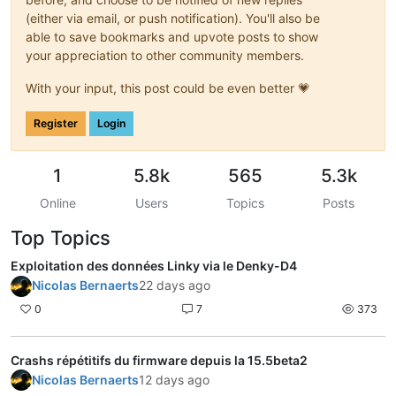
(either via email, or push notification). You'll also be
able to save bookmarks and upvote posts to show
your appreciation to other community members.
With your input, this post could be even better 💗
Register
Login
1
5.8k
565
5.3k
Online
Users
Topics
Posts
Top Topics
Exploitation des données Linky via le Denky-D4
Nicolas Bernaerts
22 days ago
0
7
373
Crashs répétitifs du firmware depuis la 15.5beta2
Nicolas Bernaerts
12 days ago