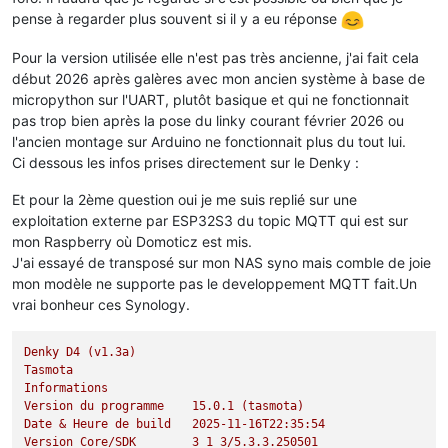
pense à regarder plus souvent si il y a eu réponse
Pour la version utilisée elle n'est pas très ancienne, j'ai fait cela
début 2026 après galères avec mon ancien système à base de
micropython sur l'UART, plutôt basique et qui ne fonctionnait
pas trop bien après la pose du linky courant février 2026 ou
l'ancien montage sur Arduino ne fonctionnait plus du tout lui.
Ci dessous les infos prises directement sur le Denky :
Et pour la 2ème question oui je me suis replié sur une
exploitation externe par ESP32S3 du topic MQTT qui est sur
mon Raspberry où Domoticz est mis.
J'ai essayé de transposé sur mon NAS syno mais comble de joie
mon modèle ne supporte pas le developpement MQTT fait.Un
vrai bonheur ces Synology.
Denky
D4
(v1.3a)
Tasmota
Informations
Version
du
programme
15.0
.1
(tasmota)
Date
&
Heure
de
build
2025-11-16T22:35:54
Version
Core/SDK
3_1_3/5.3.3.250501