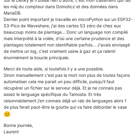
Sur le Denky je n'utilise rien d'autre, c'est mon traitement qui fait
les màj du compteur dans Domoticz et des données dans
MariaDB.
Dernier point important je travaille en microPython sur un ESP32-
S3-Pico de Waveshare, j'ai des cartes S3 zéro de chez eux
beaucoup moins de plantage... Donc un language non compilé
mais interprété à la volée, d'où une certaine prudence et des
plantages totalement non identifiable parfois... J'avais envisagé
de mettre un log, c'est vraiment usine à gaz et ça ralenti
énormément la boucle principale.
Merci de toute aide, si toutefois il y a une possible.
Sinon manuellement c'est pas la mort non plus de toutes façons
automatiser cela me parait un peu difficile, puisqu'il faut
récupérer un fichier sur le serveur déjà. Et je ne connais pas
assez le language spécifique du Tamosta. Et très
raisonnablement j'en connais déjà un rab de languages alors 1
de plus ferait peut-être la goutte qui va faire déborder le vase
Bonne journée,
Laurent