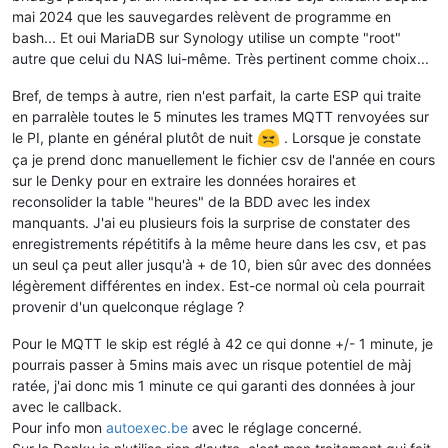
mai 2024 que les sauvegardes relèvent de programme en
bash... Et oui MariaDB sur Synology utilise un compte "root"
autre que celui du NAS lui-même. Très pertinent comme choix...
Bref, de temps à autre, rien n'est parfait, la carte ESP qui traite
en parralèle toutes le 5 minutes les trames MQTT renvoyées sur
le PI, plante en général plutôt de nuit
. Lorsque je constate
ça je prend donc manuellement le fichier csv de l'année en cours
sur le Denky pour en extraire les données horaires et
reconsolider la table "heures" de la BDD avec les index
manquants. J'ai eu plusieurs fois la surprise de constater des
enregistrements répétitifs à la même heure dans les csv, et pas
un seul ça peut aller jusqu'à + de 10, bien sûr avec des données
légèrement différentes en index. Est-ce normal où cela pourrait
provenir d'un quelconque réglage ?
Pour le MQTT le skip est réglé à 42 ce qui donne +/- 1 minute, je
pourrais passer à 5mins mais avec un risque potentiel de màj
ratée, j'ai donc mis 1 minute ce qui garanti des données à jour
avec le callback.
Pour info mon
autoexec.be
avec le réglage concerné.