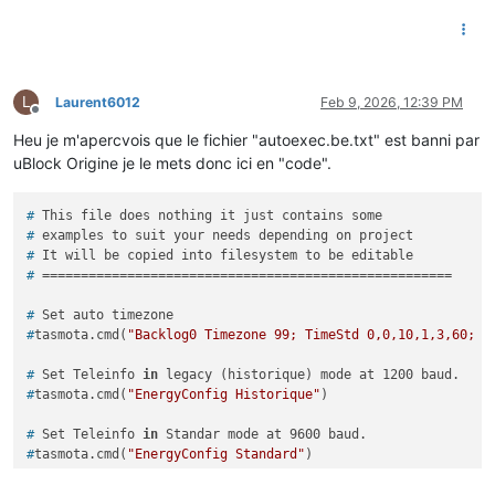
L
Laurent6012
Feb 9, 2026, 12:39 PM
Offline
Heu je m'apercvois que le fichier "autoexec.be.txt" est banni par
uBlock Origine je le mets donc ici en "code".
# 
This file does nothing it just contains some
# 
examples to suit your needs depending on project
# 
It will be copied into filesystem to be editable
# 
=====================================================
# 
Set auto timezone
#
tasmota.cmd(
"Backlog0 Timezone 99; TimeStd 0,0,10,1,3,60; T
# 
Set Teleinfo 
in
 legacy (historique) mode at 1200 baud.
#
tasmota.cmd(
"EnergyConfig Historique"
)
# 
Set Teleinfo 
in
 Standar mode at 9600 baud.
#
tasmota.cmd(
"EnergyConfig Standard"
)
# 
Set Teleinfo to autodetect mode (standard or historique)