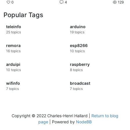
0
4
129
Popular Tags
teleinfo
arduino
25
topics
19
topics
remora
esp8266
16
topics
10
topics
arduipi
raspberry
10
topics
8
topics
wifinfo
broadcast
7
topics
7
topics
Copyright © 2022 Charles-Henri Hallard |
Return to blog
page
| Powered by
NodeBB