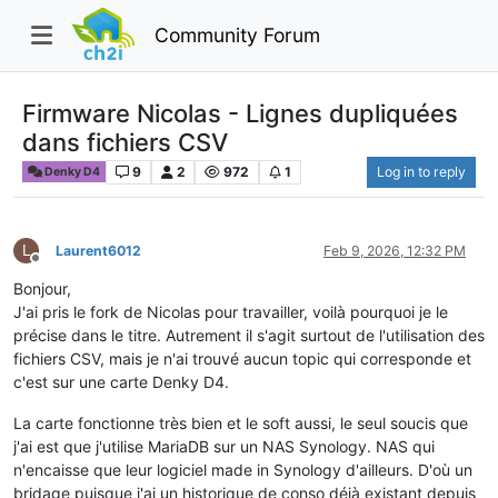
Community Forum
Firmware Nicolas - Lignes dupliquées
dans fichiers CSV
9
2
972
1
Log in to reply
Denky D4
L
Laurent6012
Feb 9, 2026, 12:32 PM
Offline
Bonjour,
J'ai pris le fork de Nicolas pour travailler, voilà pourquoi je le
précise dans le titre. Autrement il s'agit surtout de l'utilisation des
fichiers CSV, mais je n'ai trouvé aucun topic qui corresponde et
c'est sur une carte Denky D4.
La carte fonctionne très bien et le soft aussi, le seul soucis que
j'ai est que j'utilise MariaDB sur un NAS Synology. NAS qui
n'encaisse que leur logiciel made in Synology d'ailleurs. D'où un
bridage puisque j'ai un historique de conso déjà existant depuis