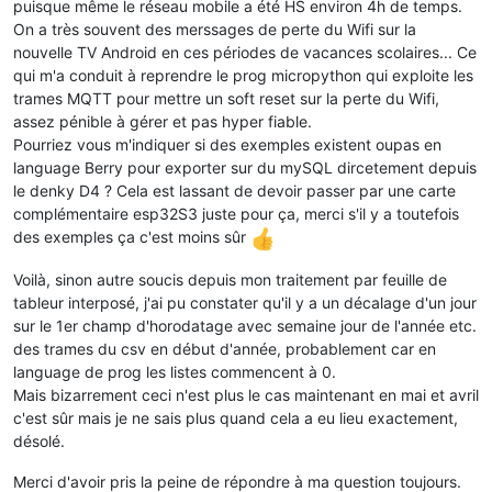
puisque même le réseau mobile a été HS environ 4h de temps.
Taille
programme
1524 
KB
On a très souvent des merssages de perte du Wifi sur la
Espace
programme
libre
1356 
KB
nouvelle TV Android en ces périodes de vacances scolaires... Ce
Mémoire
libre
134
,6
KB
(frag,
18
%)
qui m'a conduit à reprendre le prog micropython qui exploite les
Mémoire
PS-RAM
2048 
KB
Mémoire
PS-RAM
libre
2032 
KB
trames MQTT pour mettre un soft reset sur la perte du Wifi,
Partition
safeboot
832
KB
(utilisé
96
%)
assez pénible à gérer et pas hyper fiable.
Partition
app0*
2880 
KB
(utilisé
52
%)
Pourriez vous m'indiquer si des exemples existent oupas en
Partition
fs
4416 
KB
language Berry pour exporter sur du mySQL dircetement depuis
le denky D4 ? Cela est lassant de devoir passer par une carte
complémentaire esp32S3 juste pour ça, merci s'il y a toutefois
des exemples ça c'est moins sûr
Voilà, sinon autre soucis depuis mon traitement par feuille de
tableur interposé, j'ai pu constater qu'il y a un décalage d'un jour
sur le 1er champ d'horodatage avec semaine jour de l'année etc.
des trames du csv en début d'année, probablement car en
language de prog les listes commencent à 0.
Mais bizarrement ceci n'est plus le cas maintenant en mai et avril
c'est sûr mais je ne sais plus quand cela a eu lieu exactement,
désolé.
Merci d'avoir pris la peine de répondre à ma question toujours.