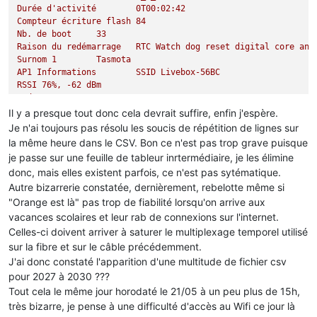
Durée
d'activité
0T00:02:42
Compteur
écriture
flash
84
Nb.
de
boot
33
Raison
du
redémarrage
RTC
Watch
dog
reset
digital
core
and
Surnom
1
Tasmota
AP1
Informations
SSID
Livebox-56BC
RSSI
76
%,
-62
dBm
Mode
HT40
Canal
11
Il y a presque tout donc cela devrait suffire, enfin j'espère.
Je n'ai toujours pas résolu les soucis de répétition de lignes sur
HTTP
API
Activé
la même heure dans le CSV. Bon ce n'est pas trop grave puisque
Hôte
MQTT
192.168
.1
.73
je passe sur une feuille de tableur inrtermédiaire, je les élimine
Port
MQTT
1883
donc, mais elles existent parfois, ce n'est pas sytématique.
MQTT
TLS
Désactivé
Autre bizarrerie constatée, dernièrement, rebelotte même si
Utilisateur
MQTT
xxxxxxxx
Client
MQTT
DVES_F5BCD0
"Orange est là" pas trop de fiabilité lorsqu'on arrive aux
Topic
MQTT
tasmota_%06X
vacances scolaires et leur rab de connexions sur l'internet.
Groupe
topic
MQTT
1
cmnd/tasmotas/
Celles-ci doivent arriver à saturer le multiplexage temporel utilisé
Topic
complet
MQTT
cmnd/tasmota_F5BCD0/
sur la fibre et sur le câble précédemment.
MQTT
Topic
de
secours
cmnd/DVES_F5BCD0_fb/
J'ai donc constaté l'apparition d'une multitude de fichier csv
MQTT
No
Retain
Désactivé
pour 2027 à 2030 ???
ESP
Chip
Id
16104656
(ESP32-PICO-V3-02
v3.0)
Flash
Chip
Id
0x174020
(QIO)
Tout cela le même jour horodaté le 21/05 à un peu plus de 15h,
Taille
flash
8192 
KB
très bizarre, je pense à une difficulté d'accès au Wifi ce jour là
Taille
Flash
Programme
8192 
KB