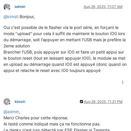
admin
Aug 28, 2025, 11:07 AM
Offline
@
kimsti
Bonjour,
Oui c'est possible de le flasher via le port série, en forçant le
mode "upload" pour cela il suffit de maintenir le bouton IO0 lors
du démarrage, soit l'appuyer en mettant l'USB mais je prefère la
2eme solution
Brancher l'USB, puis appuyer sur IO0 et faire un petit appui sur
le bouton reset (tout en laissant appuyer IO0), le module se met
en upload au démarrage quand IO0 est appuyé (donc quand on
appui et relache le reset avec IO0 toujours appuyé
K
kimsti
Aug 28, 2025, 11:31 PM
Offline
@
admin
,
Merci Charles pour cette réponse.
Ai testé comme indiqué mais ça ne fonctionne pas.
Le denky n'est pas détecté par ESP_Flasher ni Tasmota