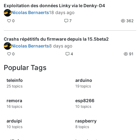
Exploitation des données Linky via le Denky-D4
Nicolas Bernaerts
18 days ago
0
7
362
Crashs répétitifs du firmware depuis la 15.5beta2
Nicolas Bernaerts
8 days ago
0
4
91
Popular Tags
teleinfo
arduino
25
topics
19
topics
remora
esp8266
16
topics
10
topics
arduipi
raspberry
10
topics
8
topics