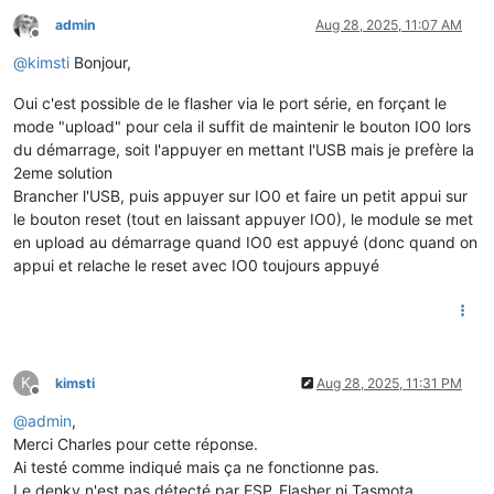
admin
Aug 28, 2025, 11:07 AM
Offline
@
kimsti
Bonjour,
Oui c'est possible de le flasher via le port série, en forçant le
mode "upload" pour cela il suffit de maintenir le bouton IO0 lors
du démarrage, soit l'appuyer en mettant l'USB mais je prefère la
2eme solution
Brancher l'USB, puis appuyer sur IO0 et faire un petit appui sur
le bouton reset (tout en laissant appuyer IO0), le module se met
en upload au démarrage quand IO0 est appuyé (donc quand on
appui et relache le reset avec IO0 toujours appuyé
K
kimsti
Aug 28, 2025, 11:31 PM
Offline
@
admin
,
Merci Charles pour cette réponse.
Ai testé comme indiqué mais ça ne fonctionne pas.
Le denky n'est pas détecté par ESP_Flasher ni Tasmota