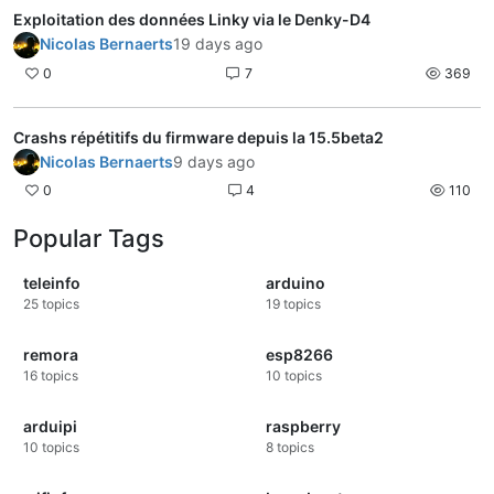
Exploitation des données Linky via le Denky-D4
Nicolas Bernaerts
19 days ago
0
7
369
Crashs répétitifs du firmware depuis la 15.5beta2
Nicolas Bernaerts
9 days ago
0
4
110
Popular Tags
teleinfo
arduino
25
topics
19
topics
remora
esp8266
16
topics
10
topics
arduipi
raspberry
10
topics
8
topics