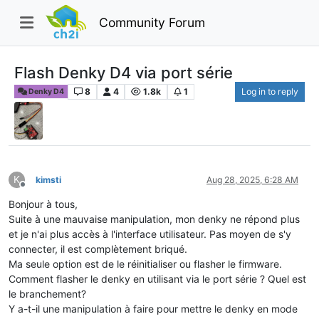
Community Forum
Flash Denky D4 via port série
8
4
1.8k
1
Log in to reply
Denky D4
K
kimsti
Aug 28, 2025, 6:28 AM
Offline
Bonjour à tous,
Suite à une mauvaise manipulation, mon denky ne répond plus
et je n'ai plus accès à l'interface utilisateur. Pas moyen de s'y
connecter, il est complètement briqué.
Ma seule option est de le réinitialiser ou flasher le firmware.
Comment flasher le denky en utilisant via le port série ? Quel est
le branchement?
Y a-t-il une manipulation à faire pour mettre le denky en mode