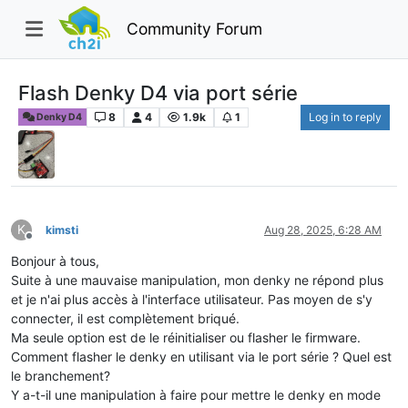
Community Forum
Flash Denky D4 via port série
8
4
1.9k
1
Log in to reply
Denky D4
K
kimsti
Aug 28, 2025, 6:28 AM
Offline
Bonjour à tous,
Suite à une mauvaise manipulation, mon denky ne répond plus
et je n'ai plus accès à l'interface utilisateur. Pas moyen de s'y
connecter, il est complètement briqué.
Ma seule option est de le réinitialiser ou flasher le firmware.
Comment flasher le denky en utilisant via le port série ? Quel est
le branchement?
Y a-t-il une manipulation à faire pour mettre le denky en mode