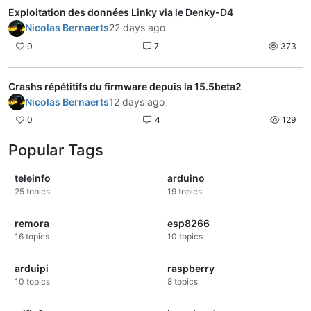
Exploitation des données Linky via le Denky-D4
Nicolas Bernaerts
22 days ago
0
7
373
Crashs répétitifs du firmware depuis la 15.5beta2
Nicolas Bernaerts
12 days ago
0
4
129
Popular Tags
teleinfo
arduino
25
topics
19
topics
remora
esp8266
16
topics
10
topics
arduipi
raspberry
10
topics
8
topics