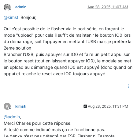
admin
Aug 28, 2025, 11:07 AM
Offline
@
kimsti
Bonjour,
Oui c'est possible de le flasher via le port série, en forçant le
mode "upload" pour cela il suffit de maintenir le bouton IO0 lors
du démarrage, soit l'appuyer en mettant l'USB mais je prefère la
2eme solution
Brancher l'USB, puis appuyer sur IO0 et faire un petit appui sur
le bouton reset (tout en laissant appuyer IO0), le module se met
en upload au démarrage quand IO0 est appuyé (donc quand on
appui et relache le reset avec IO0 toujours appuyé
K
kimsti
Aug 28, 2025, 11:31 PM
Offline
@
admin
,
Merci Charles pour cette réponse.
Ai testé comme indiqué mais ça ne fonctionne pas.
Le denky n'est pas détecté par ESP_Flasher ni Tasmota