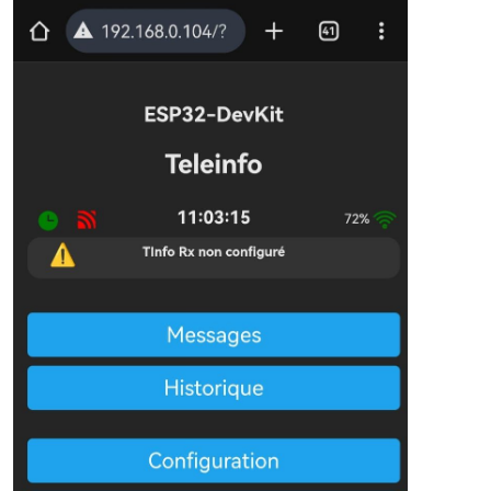
// uniquement sur les nouvelles valeurs ou celles modi
// sauf si explicitement demandé toutes
if
 ( all || ( me->flags & (TINFO_FLAGS_UPDATED | TINFO_
//Serial.println("|"+String(me->name)+"|") ;
/*

          Serial.print(F("\"")) ;

          Serial.print(me->name) ;

          Serial.print(F("\":")) ;

          */
// we have at least something ?
if
 (me->value && 
strlen
(me->value))

          {

            boolean isNumber = 
true
;

uint8_t
 c;

char
 * p = me->value;

// check if value is number
while
 (*p && isNumber) {

if
 ( *p < 
'0'
 || *p > 
'9'
 )

                isNumber = 
false
;

              p++;

            }
