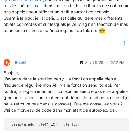
pas les mêmes mais dans mon code, les callbacks ne sont même
// Gérer
pas appelés pour afficher un petit pourront en console.
    tinfo.
process
(c);

Quant à la bdd, je l'ai déjà. C'est celle qui gère mes différents
objets connectés et sur lesquels je veux agir en fonction de mes
// L'affcher dans la console
panneaux solaires d'où l'interrogation du téléinfo
if
 (c==TINFO_STX) {

      SERIAL_DEBUG.
print
(
"<STX>"
);

    } 
else
if
 (c==TINFO_ETX) {

      SERIAL_DEBUG.
print
(
"<ETX>"
);

    } 
else
if
 (c==TINFO_HT) {

      SERIAL_DEBUG.
print
(
"<TAB>"
);

E
Eric44
May 26, 2025, 12:12 PM
    } 
else
 {

Offline
      SERIAL_DEBUG.
print
(c);

Bonjour,
    }

J'avance dans la solution berry. La fonction appelle bien à
fréquence régulière mon API via la fonction send_to_api. Par
  }

contre, la règle alimentant mon json ne semble pas être appelée
(pour info, j'ai mis un print en tout début de fonction rule_tic et je
//SERIAL_DEBUG.println("currentMillis=" + String(currentMi
if
 (currentMillis - previousMillis > 
60000
 ) {

ne le retrouve pas dans la console). Que me conseillez vous ?
    SERIAL_DEBUG.
println
(
"IL FAUT ENREGISTRER UNE MESURE"
);

J'ai ce morceau de code dans mon start de autoexec..be :
// save the last time you blinked the LED 
    previousMillis = currentMillis;   

  tasmota.add_rule(
"TIC"
    tick1sec = 
true
;

  }
