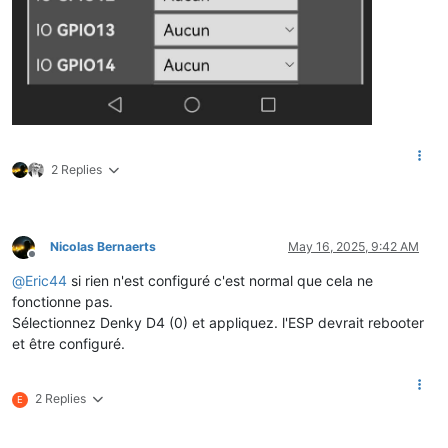
String
(me->name) != 
"NTARF"
 &&

String
(me->name) != 
"NJOURF"
 &&

String
(me->name) != 
"NJOURF+1"
              ){

            chaineJSONenvoyee = chaineJSONenvoyee + separateu
          }

          chaineJSONcomplete = chaineJSONcomplete + separateu
2 Replies
        }

      }

// Json end
//Serial.println(F("}")) ;
Nicolas Bernaerts
May 16, 2025, 9:42 AM
Offline
   chaineJSONenvoyee = chaineJSONenvoyee + 
"}"
;

   chaineJSONcomplete = chaineJSONcomplete + 
"}"
;

@
Eric44
si rien n'est configuré c'est normal que cela ne
   Serial.
println
(
"chaineJSONcomplete = "
 + chaineJSONcomplet
fonctionne pas.
   Serial.
println
(
"chaineJSONenvoyee =  "
 + chaineJSONenvoyee
Sélectionnez Denky D4 (0) et appliquez. l'ESP devrait rebooter
et être configuré.
return
 chaineJSONcomplete;

  }

}

2 Replies
E
/* ==========================================================