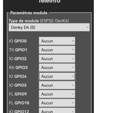
String
(me->name) != 
"EASF08"
 &&

String
(me->name) != 
"EASF09"
 &&

String
(me->name) != 
"EASF10"
 &&

String
(me->name) != 
"EASD01"
 &&

String
(me->name) != 
"EASD02"
 &&

String
(me->name) != 
"EASD03"
 &&

String
(me->name) != 
"EASD04"
 &&

String
(me->name) != 
"EAIT"
 &&

String
(me->name) != 
"ERQ1"
 &&

String
(me->name) != 
"ERQ2"
 &&

String
(me->name) != 
"ERQ3"
 &&

String
(me->name) != 
"ERQ4"
 &&

String
(me->name) != 
"IRMS1"
 &&

String
(me->name) != 
"URMS1"
 &&

String
(me->name) != 
"PREF"
 &&

String
(me->name) != 
"PCOUP"
 &&

String
(me->name) != 
"PREF"
 &&

String
(me->name) != 
"CCASN"
 &&

String
(me->name) != 
"CCASN-1"
 &&

String
(me->name) != 
"CCAIN"
 &&

String
(me->name) != 
"CCAIN-1"
 &&

//String(me->name) != "UMOY1" &&
String
(me->name) != 
"STGE"
 &&

String
(me->name) != 
"PRM"
 &&

String
(me->name) != 
"RELAIS"
 &&
