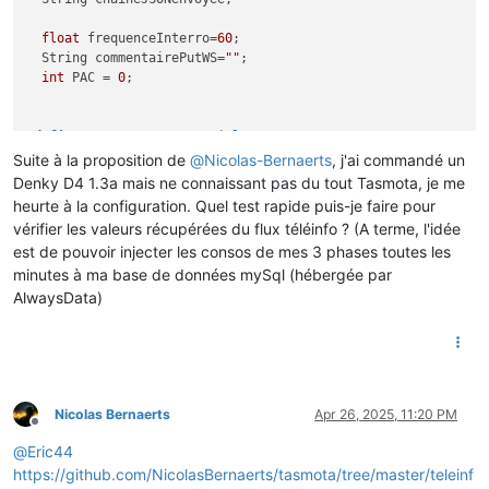
float
 frequenceInterro=
60
;

  String commentairePutWS=
""
;

int
 PAC = 
0
;

#
define
 SERIAL_DEBUG  Serial
#
define
 SERIAL_TIC    Serial1
Suite à la proposition de
@
Nicolas-Bernaerts
, j'ai commandé un
Denky D4 1.3a mais ne connaissant pas du tout Tasmota, je me
// Teleinfo RXD pin is connected to ESP32-PICO-V3-02 GPIO8
heurte à la configuration. Quel test rapide puis-je faire pour
#
define
 TIC_RX_PIN  23
vérifier les valeurs récupérées du flux téléinfo ? (A terme, l'idée
est de pouvoir injecter les consos de mes 3 phases toutes les
minutes à ma base de données mySql (hébergée par
//_Mode_e tinfo_mode = TINFO_MODE_STANDARD; 
AlwaysData)
TInfo tinfo; 
// Teleinfo object
// Wakeup de 5 secondes
#
define
 uS_TO_S_FACTOR 1000000ULL  
/* Conversion factor for 
#
define
 TIME_TO_SLEEP  5        
/* Time ESP32 will go to sle
Nicolas Bernaerts
Apr 26, 2025, 11:20 PM
Offline
#
define
 LEDPIN LED_BUILTIN
@
Eric44
// Uptime timer
https://github.com/NicolasBernaerts/tasmota/tree/master/teleinf