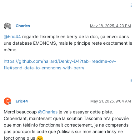
WifiGestion
();

//SERIAL_DEBUG.println("[Setup] Récupération des par
//GET_params_arduino();
Charles
May 18, 2025, 4:23 PM
        SERIAL_DEBUG.
println
(
"[Setup] Alimentation des logs 
Offline
        SERIAL_DEBUG.
println
(
"------------------------------
@
Eric44
regarde l'exemple en berry de la doc, ça envoi dans
concatlog
(
"[Setup] Alimentation des logs en BDD (Req
une database EMONCMS, mais le principe reste exactement le
postlogsindb
();

même.
// Init Serial Port
https://github.com/hallard/Denky-D4?tab=readme-ov-
initSerial
();

file#send-data-to-emoncms-with-berry
// Init teleinfo
  tinfo.
init
(tinfo_mode);

// Attacher les callback dont nous avons besoin
// pour cette demo, ADPS et TRAME modifiée
E
Eric44
May 21, 2025, 9:04 AM
  tinfo.
attachUpdatedFrame
(UpdatedFrame);

Offline
  tinfo.
attachNewFrame
(NewFrame); 

Merci beaucoup
@
Charles
je vais essayer cette piste.
}

Cependant, maintenant que la solution Tascoma m'a prouvée
/* ==========================================================
que mon téléinfo fonctionnait correctement, je ne comprends
Function: loop

pas pourquoi le code que j'utilisais sur mon ancien linky ne
Purpose : infinite loop main code

fonctionne plus