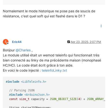
Normalement le mode historique ne pose pas de soucis de
résistance, c'est quel soft qui est flashé dans le D1 ?
E
Eric44
Apr 23, 2025, 2:07 PM
Offline
Bonjour
@
Charles
,
Le module utilisé était un wemod teleinfo qui fonctionnait très
bien connecté au linky de ma précédente maison (monophasé
HC/HC). Le code était écrit grâce à ton aide.
En voici le code injecté :
teleinfoLinky.txt
#
include
<LibTeleinfo.h>
// Parsing JSON
#
include
<ArduinoJson.h>
const
size_t
 capacity = 
JSON_OBJECT_SIZE
(
4
) + 
JSON_ARRAY_S
  String chaineJSONenvoyee;
