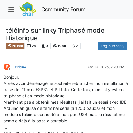
Community Forum
téléinfo sur linky Triphasé mode
Historique
25
3
6.5k
2
Log in to reply
PiTInfo
E
Eric44
Apr 10, 2025, 2:20 PM
Offline
Bonjour,
Après avoir déménagé, je souhaite rebrancher mon installation à
base de D1 mini ESP32 et PITInfo. Cette fois, mon linky est en
tri-phasé et en mode historique.
N'arrivant pas à obtenir mes résultats, j'ai fait un essai avec IDE
Arduino en guise de terminal série (à 1200 bauds) et mon
module uTeleinfo connecté à mon port USB mais le résultat me
semble déjà à la base discutable :
...