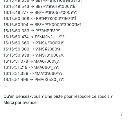
16:15:49.356 -> BB⸮HP⸮B⸮0⸮⸮069963⸮S⸮
16:15:49.543 -> BB⸮H⸮⸮נ000⸮9⸮6⸮9⸮ҍ
16:15:49.777 -> BB⸮HP⸮נ000⸮055⸮9⸮\⸮
16:15:50.008 -> BB⸮H⸮⸮Ҡ000⸮⸮96⸮0⸮Í
16:15:50.194 -> BB⸮HP⸮Ҡ0000⸮3900⸮M⸮
16:15:50.333 -> P⸮⸮àHP⸮B⸮P⸮
16:15:50.474 -> D⸮MA⸮N⸮----⸮"⸮
16:15:50.660 -> ⸮⸮NSԱ⸮000⸮H⸮
16:15:50.800 -> ⸮⸮NSԲ⸮000⸮ɍ
16:15:50.938 -> ⸮⸮NS⸮3⸮000⸮ʍ
16:15:51.078 -> ⸮MAر⸮060⸮6⸮
16:15:51.218 -> ⸮MAز⸮060⸮⸮⸮
16:15:51.359 -> ⸮MA⸮3⸮060⸮⸮⸮
16:15:51.499 -> PMAؠ03530⸮⸮⸮
...
Qu'en pensez-vous ? Une piste pour résoudre ce soucis ?
Merci par avance