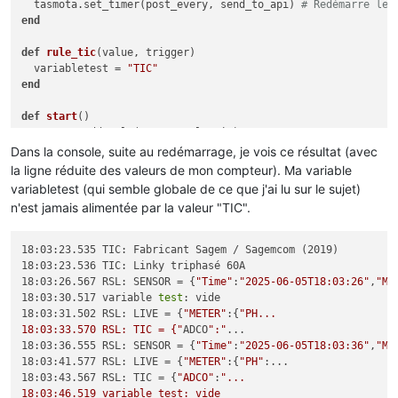
  tasmota.set_timer(post_every, send_to_api) 
# Redémarre le 
end
def
rule_tic
(value, trigger)
  variabletest = 
"TIC"
end
def
start
()
  tasmota.add_rule(
"TIC"
, rule_tic)

  tasmota.set_timer(
5000
Dans la console, suite au redémarrage, je vois ce résultat (avec
end
la ligne réduite des valeurs de mon compteur). Ma variable
variabletest (qui semble globale de ce que j'ai lu sur le sujet)
tasmota.set_timer(
10000
, start)

n'est jamais alimentée par la valeur "TIC".
18:03:23.535 TIC: Fabricant Sagem / Sagemcom (2019)

18:03:23.536 TIC: Linky triphasé 60A

18:03:26.567 RSL: SENSOR = {
"Time"
:
"2025-06-05T18:03:26"
,
"ME
18:03:30.517 variable 
test
: vide

18:03:31.502 RSL: LIVE = {
"METER"
:{
"PH...

18:03:33.570 RSL: TIC = {"
ADCO
":"
...

18:03:36.555 RSL: SENSOR = {
"Time"
:
"2025-06-05T18:03:36"
,
"ME
18:03:41.577 RSL: LIVE = {
"METER"
:{
"PH"
:...

18:03:43.567 RSL: TIC = {
"ADCO"
:
"...

18:03:46.519 variable test: vide
