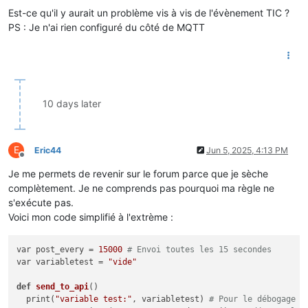
Est-ce qu'il y aurait un problème vis à vis de l'évènement TIC ?
PS : Je n'ai rien configuré du côté de MQTT
10 days later
E
Eric44
Jun 5, 2025, 4:13 PM
Offline
Je me permets de revenir sur le forum parce que je sèche
complètement. Je ne comprends pas pourquoi ma règle ne
s'exécute pas.
Voici mon code simplifié à l'extrème :
var post_every = 
15000
# Envoi toutes les 15 secondes
var variabletest = 
"vide"
def
send_to_api
()
  print(
"variable test:"
, variabletest) 
# Pour le débogage d