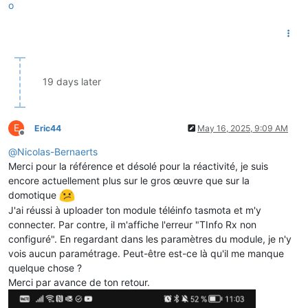
boolean tick1sec=
0
;
// one for interrupt, don't mess with 
o
unsigned
long
 uptime=
0
; 
// save value we can use in sketch e
String 
sendJSON
(ValueList * me, boolean all)
{

bool
 firstdatacomplete = 
true
;

bool
 firstdataenvoyee = 
true
;

  String chaineJSONenvoyee = 
""
;

19 days later
  String chaineJSONcomplete = 
""
;

  String Element_Valeur = 
""
;

  String separateur = 
","
;

  String sep;

E
Eric44
May 16, 2025, 9:09 AM
Offline
// Got at least one ?
@
Nicolas-Bernaerts
if
 (me) {

Merci pour la référence et désolé pour la réactivité, je suis
encore actuellement plus sur le gros œuvre que sur la
    PAC = 
0
;

domotique
// Json start
J'ai réussi à uploader ton module téléinfo tasmota et m'y
    chaineJSONenvoyee = 
"{\"commentaire\":"
 + 
"\""
 + comment
    chaineJSONcomplete = 
"{\"commentaire\":"
 + 
"\""
 + commen
connecter. Par contre, il m'affiche l'erreur "TInfo Rx non
configuré". En regardant dans les paramètres du module, je n'y
// Loop thru the node
vois aucun paramétrage. Peut-être est-ce là qu'il me manque
while
 (me->next) {

quelque chose ?
// go to next node
Merci par avance de ton retour.
      me = me->next;
