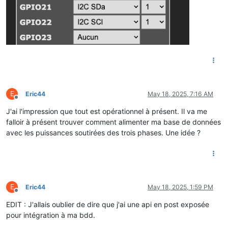
digitalWrite
(LED_BUILTIN, LOW);    
// turn the LED off by 
}

/* ==========================================================
Function: setup

Purpose : Setup I/O and other one time startup stuff

Input   : -

Output  : - 

Comments: -

============================================================
E
Eric44
May 18, 2025, 7:16 AM
void
setup
()
{

Offline
  SERIAL_DEBUG.
begin
(
115200
);

J'ai l'impression que tout est opérationnel à présent. Il va me
pinMode
(LED_BUILTIN, OUTPUT);

falloir à présent trouver comment alimenter ma base de données
avec les puissances soutirées des trois phases. Une idée ?
// Serial, pour le debug
  SERIAL_DEBUG.
println
(
F
(
"\r\n\r\n"
));

  SERIAL_DEBUG.
println
(
F
(
"==================================
  SERIAL_DEBUG.
println
(
F
(
"     D1 Mini ESP32 - Teleinfo Lynk
  SERIAL_DEBUG.
println
(
F
(
"==================================
  SERIAL_DEBUG.
println
(
F
(
"\r\n"
));

E
Eric44
May 18, 2025, 1:59 PM
Offline
EDIT : J'allais oublier de dire que j'ai une api en post exposée
pour intégration à ma bdd.
          SERIAL_DEBUG.
println
(
"[Setup] Gestion du Wifi avec