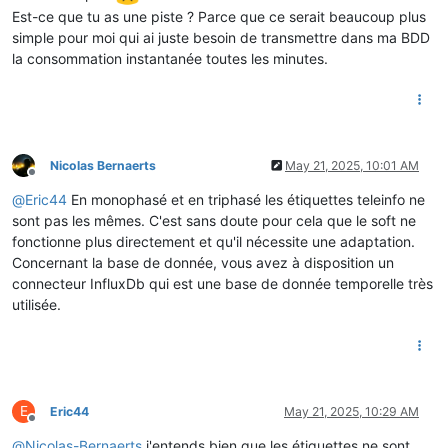
Input   : -

Est-ce que tu as une piste ? Parce que ce serait beaucoup plus
Output  : - 

simple pour moi qui ai juste besoin de transmettre dans ma BDD
Comments: -

la consommation instantanée toutes les minutes.
============================================================
void
loop
()
{

static
char
 c;

static
unsigned
long
 previousMillis = 
0
;

static
uint8_t
 buttonState = 
0
;

Nicolas Bernaerts
May 21, 2025, 10:01 AM
static
unsigned
long
 lastDebounceTime = 
0
;  

Offline
@
Eric44
En monophasé et en triphasé les étiquettes teleinfo ne
unsigned
long
 currentMillis = 
millis
();

sont pas les mêmes. C'est sans doute pour cela que le soft ne
/*

fonctionne plus directement et qu'il nécessite une adaptation.
  // Avons nous recu un ticker de seconde?

Concernant la base de donnée, vous avez à disposition un
  if (tick1sec) {

connecteur InfluxDb qui est une base de donnée temporelle très
    tick1sec = false;

utilisée.
    uptime++;

  }

  */
// On a reçu un caractère ?
if
 ( SERIAL_TIC.
available
() ) {

E
Eric44
May 21, 2025, 10:29 AM
// Le lire
Offline
    c = SERIAL_TIC.
read
();

@
Nicolas-Bernaerts
j'entends bien que les étiquettes ne sont