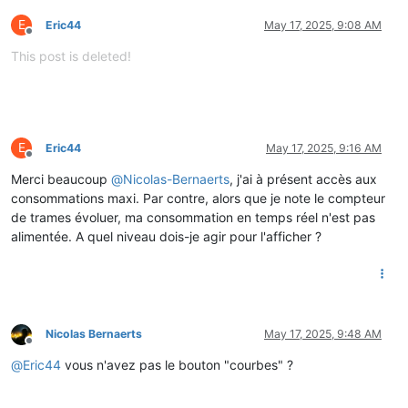
Function: NewFrame 

E
Eric44
May 17, 2025, 9:08 AM
Purpose : callback when we received a complete teleinfo frame
Offline
Input   : linked list pointer on the concerned data

This post is deleted!
Output  : - 

Comments: -

============================================================
void
NewFrame
(ValueList * me)
{

  SERIAL_DEBUG.
println
(
"NewFrame - uptime="
 + 
String
(uptime))
if
 (tick1sec) {

E
Eric44
May 17, 2025, 9:16 AM
concatlog
(
"NewFrame - uptime="
 + 
String
(uptime));

Offline
  chaineJSONenvoyee = 
sendJSON
(me, 
true
);

Merci beaucoup
@
Nicolas-Bernaerts
, j'ai à présent accès aux
postconsoWS
(chaineJSONenvoyee);

consommations maxi. Par contre, alors que je note le compteur
postlogsindb
();

de trames évoluer, ma consommation en temps réel n'est pas
  logcycle=
""
;

alimentée. A quel niveau dois-je agir pour l'afficher ?
ledClignotte
();

  tick1sec = 
false
;

  }

}

Nicolas Bernaerts
May 17, 2025, 9:48 AM
/* ==========================================================
Offline
Function: UpdatedFrame 

@
Eric44
vous n'avez pas le bouton "courbes" ?
Purpose : callback when we received a complete teleinfo frame
Input   : linked list pointer on the concerned data

Output  : - 
