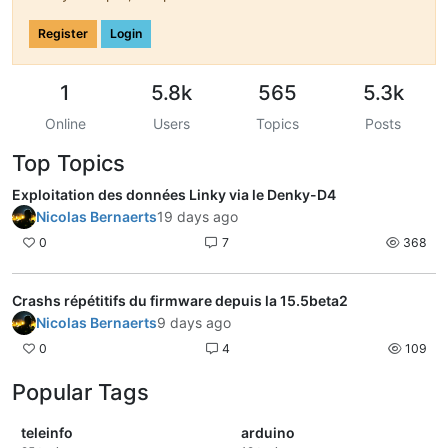
Register
Login
1
5.8k
565
5.3k
Online
Users
Topics
Posts
Top Topics
Exploitation des données Linky via le Denky-D4
Nicolas Bernaerts
19 days ago
0
7
368
Crashs répétitifs du firmware depuis la 15.5beta2
Nicolas Bernaerts
9 days ago
0
4
109
Popular Tags
teleinfo
arduino