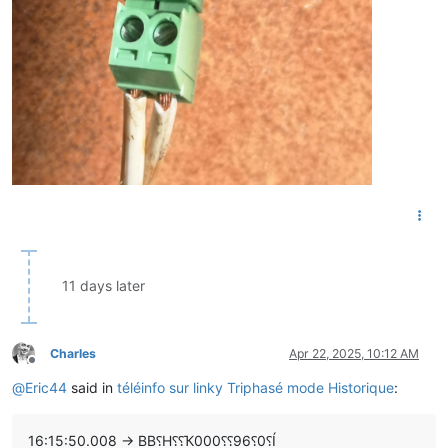
11 days later
Charles
Apr 22, 2025, 10:12 AM
Offline
@
Eric44
said in
téléinfo sur linky Triphasé mode Historique
:
16:15:50.008 -> BB⸮H⸮⸮Ҡ000⸮⸮96⸮0⸮Í