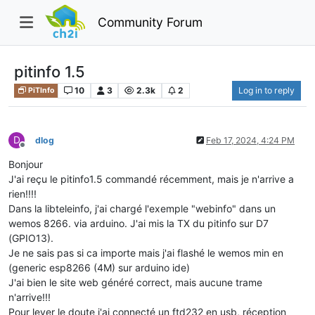
Community Forum
pitinfo 1.5
10
3
2.3k
2
Log in to reply
PiTInfo
D
dlog
Feb 17, 2024, 4:24 PM
Offline
Bonjour
J'ai reçu le pitinfo1.5 commandé récemment, mais je n'arrive a
rien!!!!
Dans la libteleinfo, j'ai chargé l'exemple "webinfo" dans un
wemos 8266. via arduino. J'ai mis la TX du pitinfo sur D7
(GPIO13).
Je ne sais pas si ca importe mais j'ai flashé le wemos min en
(generic esp8266 (4M) sur arduino ide)
J'ai bien le site web généré correct, mais aucune trame
n'arrive!!!
Pour lever le doute j'ai connecté un ftd232 en usb, réception