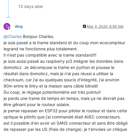
13 days later
D
dlog
Mar 4, 2024, 6:56 AM
Offline
@
Charles
Bonjour Charles.
je suis passé a la trame standard et du coup mon ecocompteur
legrand ne fonctionne plus totalement.
Il n'est pas compatible avec la trame standard!!!
je suis aussi passé au raspberry pi3 intégrer les données dans
domoticz. Je décompose la trame en python et pousse le
résultat dans domoticz, mais je n'ai pas réussi a utiliser la
checksum, car j'ai eu quelques soucis d'integrité, j'ai environ
90m entre le linky et la maison sans câble blindé!
Du coup, le réglage potentiomètre est très pointu!!
je perds une trame de temps en temps, mais ça ne devrait pas
être gênant pour le routeur solaire.
je pense repasser en ESP32 pour piloter le routeur et dans cette
optique le pitinfo que j'ai commandé était AVEC connecteurs.
est il possible d'en avoir un SANS connecteur et sans être obligé
de repasser par les US (frais de change). je t'envoies un chèque