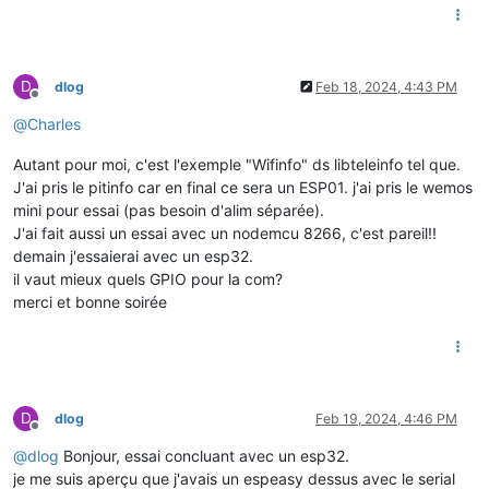
D
dlog
Feb 18, 2024, 4:43 PM
Offline
@
Charles
Autant pour moi, c'est l'exemple "Wifinfo" ds libteleinfo tel que.
J'ai pris le pitinfo car en final ce sera un ESP01. j'ai pris le wemos
mini pour essai (pas besoin d'alim séparée).
J'ai fait aussi un essai avec un nodemcu 8266, c'est pareil!!
demain j'essaierai avec un esp32.
il vaut mieux quels GPIO pour la com?
merci et bonne soirée
D
dlog
Feb 19, 2024, 4:46 PM
Offline
@
dlog
Bonjour, essai concluant avec un esp32.
je me suis aperçu que j'avais un espeasy dessus avec le serial