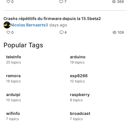
0
7
369
Crashs répétitifs du firmware depuis la 15.5beta2
Nicolas Bernaerts
9 days ago
0
4
109
Popular Tags
teleinfo
arduino
25
topics
19
topics
remora
esp8266
16
topics
10
topics
arduipi
raspberry
10
topics
8
topics
wifinfo
broadcast
7
topics
7
topics