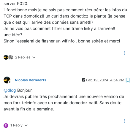
server P020.
il fonctionne mais je ne sais pas comment récupérer les infos du
TCP dans domoticz!! un curl dans domoticz le plante (je pense
que c'est qu'il arrive des données sans arret!!)
Je ne vois pas comment filtrer une trame linky a l'arrivée!!
une idée?
Sinon j'essaierai de flasher un wifinfo . bonne soirée et merci
2 Replies
Nicolas Bernaerts
Feb 19, 2024, 4:54 PM
Offline
@
dlog
Bonjour,
Je devrais publier très prochainement une nouvelle version de
mon fork teleinfo avec un module domoticz natif. Sans doute
avant la fin de la semaine.
1 Reply
D