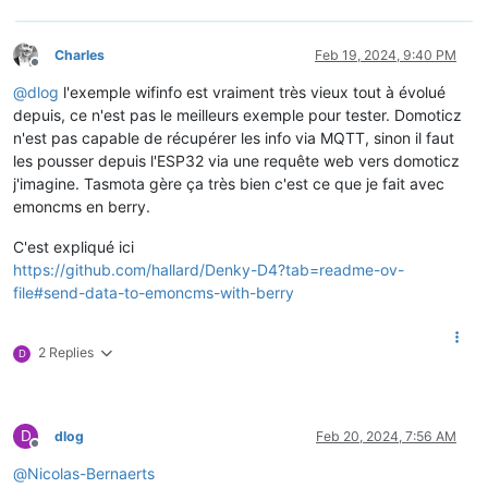
Charles
Feb 19, 2024, 9:40 PM
Offline
@
dlog
l'exemple wifinfo est vraiment très vieux tout à évolué
depuis, ce n'est pas le meilleurs exemple pour tester. Domoticz
n'est pas capable de récupérer les info via MQTT, sinon il faut
les pousser depuis l'ESP32 via une requête web vers domoticz
j'imagine. Tasmota gère ça très bien c'est ce que je fait avec
emoncms en berry.
C'est expliqué ici
https://github.com/hallard/Denky-D4?tab=readme-ov-
file#send-data-to-emoncms-with-berry
2 Replies
D
D
dlog
Feb 20, 2024, 7:56 AM
Offline
@
Nicolas-Bernaerts