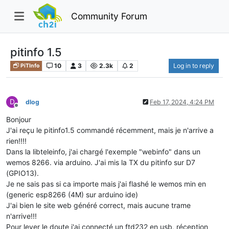
Community Forum
pitinfo 1.5
10
3
2.3k
2
Log in to reply
PiTInfo
D
dlog
Feb 17, 2024, 4:24 PM
Offline
Bonjour
J'ai reçu le pitinfo1.5 commandé récemment, mais je n'arrive a
rien!!!!
Dans la libteleinfo, j'ai chargé l'exemple "webinfo" dans un
wemos 8266. via arduino. J'ai mis la TX du pitinfo sur D7
(GPIO13).
Je ne sais pas si ca importe mais j'ai flashé le wemos min en
(generic esp8266 (4M) sur arduino ide)
J'ai bien le site web généré correct, mais aucune trame
n'arrive!!!
Pour lever le doute j'ai connecté un ftd232 en usb, réception