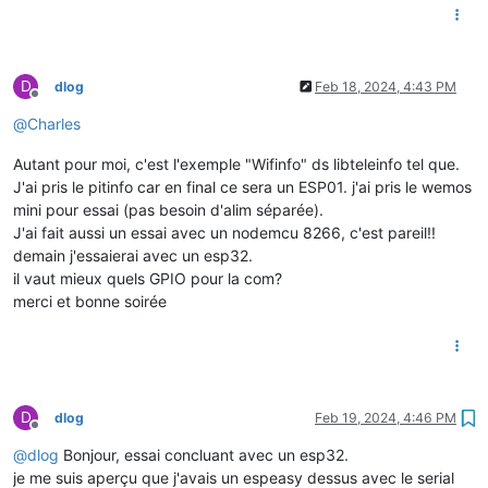
D
dlog
Feb 18, 2024, 4:43 PM
Offline
@
Charles
Autant pour moi, c'est l'exemple "Wifinfo" ds libteleinfo tel que.
J'ai pris le pitinfo car en final ce sera un ESP01. j'ai pris le wemos
mini pour essai (pas besoin d'alim séparée).
J'ai fait aussi un essai avec un nodemcu 8266, c'est pareil!!
demain j'essaierai avec un esp32.
il vaut mieux quels GPIO pour la com?
merci et bonne soirée
D
dlog
Feb 19, 2024, 4:46 PM
Offline
@
dlog
Bonjour, essai concluant avec un esp32.
je me suis aperçu que j'avais un espeasy dessus avec le serial