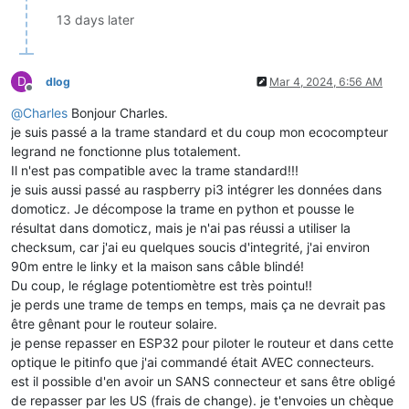
13 days later
D
dlog
Mar 4, 2024, 6:56 AM
Offline
@
Charles
Bonjour Charles.
je suis passé a la trame standard et du coup mon ecocompteur
legrand ne fonctionne plus totalement.
Il n'est pas compatible avec la trame standard!!!
je suis aussi passé au raspberry pi3 intégrer les données dans
domoticz. Je décompose la trame en python et pousse le
résultat dans domoticz, mais je n'ai pas réussi a utiliser la
checksum, car j'ai eu quelques soucis d'integrité, j'ai environ
90m entre le linky et la maison sans câble blindé!
Du coup, le réglage potentiomètre est très pointu!!
je perds une trame de temps en temps, mais ça ne devrait pas
être gênant pour le routeur solaire.
je pense repasser en ESP32 pour piloter le routeur et dans cette
optique le pitinfo que j'ai commandé était AVEC connecteurs.
est il possible d'en avoir un SANS connecteur et sans être obligé
de repasser par les US (frais de change). je t'envoies un chèque