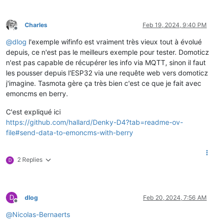
Charles
Feb 19, 2024, 9:40 PM
Offline
@
dlog
l'exemple wifinfo est vraiment très vieux tout à évolué
depuis, ce n'est pas le meilleurs exemple pour tester. Domoticz
n'est pas capable de récupérer les info via MQTT, sinon il faut
les pousser depuis l'ESP32 via une requête web vers domoticz
j'imagine. Tasmota gère ça très bien c'est ce que je fait avec
emoncms en berry.
C'est expliqué ici
https://github.com/hallard/Denky-D4?tab=readme-ov-
file#send-data-to-emoncms-with-berry
2 Replies
D
D
dlog
Feb 20, 2024, 7:56 AM
Offline
@
Nicolas-Bernaerts