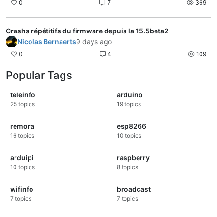
0
7
369
Crashs répétitifs du firmware depuis la 15.5beta2
Nicolas Bernaerts
9 days ago
0
4
109
Popular Tags
teleinfo
arduino
25
topics
19
topics
remora
esp8266
16
topics
10
topics
arduipi
raspberry
10
topics
8
topics
wifinfo
broadcast
7
topics
7
topics