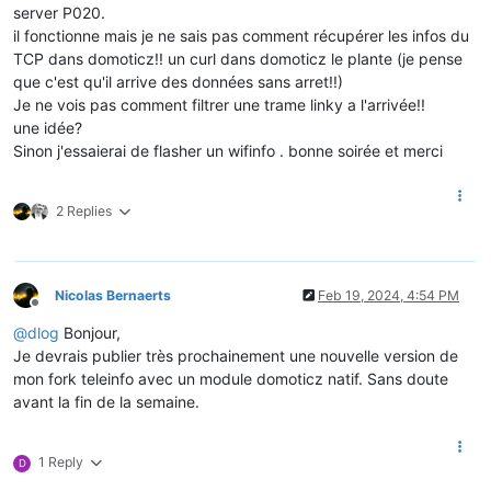
server P020.
il fonctionne mais je ne sais pas comment récupérer les infos du
TCP dans domoticz!! un curl dans domoticz le plante (je pense
que c'est qu'il arrive des données sans arret!!)
Je ne vois pas comment filtrer une trame linky a l'arrivée!!
une idée?
Sinon j'essaierai de flasher un wifinfo . bonne soirée et merci
2 Replies
Nicolas Bernaerts
Feb 19, 2024, 4:54 PM
Offline
@
dlog
Bonjour,
Je devrais publier très prochainement une nouvelle version de
mon fork teleinfo avec un module domoticz natif. Sans doute
avant la fin de la semaine.
1 Reply
D