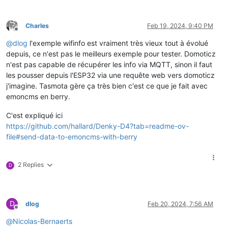
Charles
Feb 19, 2024, 9:40 PM
Offline
@
dlog
l'exemple wifinfo est vraiment très vieux tout à évolué
depuis, ce n'est pas le meilleurs exemple pour tester. Domoticz
n'est pas capable de récupérer les info via MQTT, sinon il faut
les pousser depuis l'ESP32 via une requête web vers domoticz
j'imagine. Tasmota gère ça très bien c'est ce que je fait avec
emoncms en berry.
C'est expliqué ici
https://github.com/hallard/Denky-D4?tab=readme-ov-
file#send-data-to-emoncms-with-berry
2 Replies
D
D
dlog
Feb 20, 2024, 7:56 AM
Offline
@
Nicolas-Bernaerts