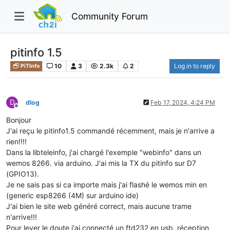
Community Forum
pitinfo 1.5
10
3
2.3k
2
Log in to reply
PiTInfo
D
dlog
Feb 17, 2024, 4:24 PM
Offline
Bonjour
J'ai reçu le pitinfo1.5 commandé récemment, mais je n'arrive a
rien!!!!
Dans la libteleinfo, j'ai chargé l'exemple "webinfo" dans un
wemos 8266. via arduino. J'ai mis la TX du pitinfo sur D7
(GPIO13).
Je ne sais pas si ca importe mais j'ai flashé le wemos min en
(generic esp8266 (4M) sur arduino ide)
J'ai bien le site web généré correct, mais aucune trame
n'arrive!!!
Pour lever le doute j'ai connecté un ftd232 en usb, réception