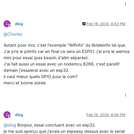
D
dlog
Feb 18, 2024, 4:43 PM
Offline
@
Charles
Autant pour moi, c'est l'exemple "Wifinfo" ds libteleinfo tel que.
J'ai pris le pitinfo car en final ce sera un ESP01. j'ai pris le wemos
mini pour essai (pas besoin d'alim séparée).
J'ai fait aussi un essai avec un nodemcu 8266, c'est pareil!!
demain j'essaierai avec un esp32.
il vaut mieux quels GPIO pour la com?
merci et bonne soirée
D
dlog
Feb 19, 2024, 4:46 PM
Offline
@
dlog
Bonjour, essai concluant avec un esp32.
je me suis aperçu que j'avais un espeasy dessus avec le serial