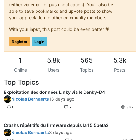
(either via email, or push notification). You'll also be
able to save bookmarks and upvote posts to show
your appreciation to other community members.
With your input, this post could be even better 💗
Register
Login
1
5.8k
565
5.3k
Online
Users
Topics
Posts
Top Topics
Exploitation des données Linky via le Denky-D4
Nicolas Bernaerts
18 days ago
0
7
362
Crashs répétitifs du firmware depuis la 15.5beta2
Nicolas Bernaerts
8 days ago