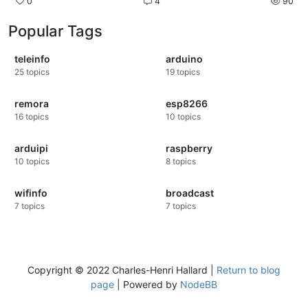
0
4
90
Popular Tags
teleinfo
arduino
25
topics
19
topics
remora
esp8266
16
topics
10
topics
arduipi
raspberry
10
topics
8
topics
wifinfo
broadcast
7
topics
7
topics
Copyright © 2022 Charles-Henri Hallard |
Return to blog
page
| Powered by
NodeBB