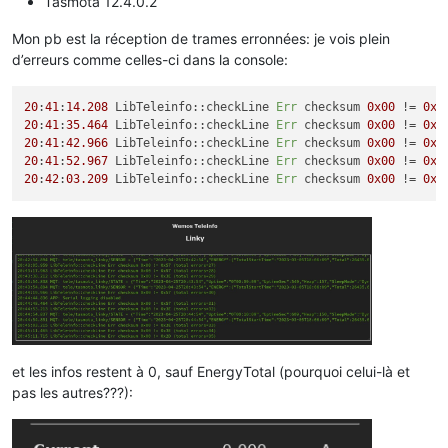
Tasmota 12.4.0.2
Mon pb est la réception de trames erronnées: je vois plein
d’erreurs comme celles-ci dans la console:
20
:
41
:
14.208
 LibTeleinfo::checkLine 
Err
 checksum 
0x00
 != 
0x5
20
:
41
:
35.464
 LibTeleinfo::checkLine 
Err
 checksum 
0x00
 != 
0x3
20
:
41
:
42.966
 LibTeleinfo::checkLine 
Err
 checksum 
0x00
 != 
0x3
20
:
41
:
52.967
 LibTeleinfo::checkLine 
Err
 checksum 
0x00
 != 
0x5
20
:
42
:
03.209
 LibTeleinfo::checkLine 
Err
 checksum 
0x00
 != 
0x3
et les infos restent à 0, sauf EnergyTotal (pourquoi celui-là et
pas les autres???):