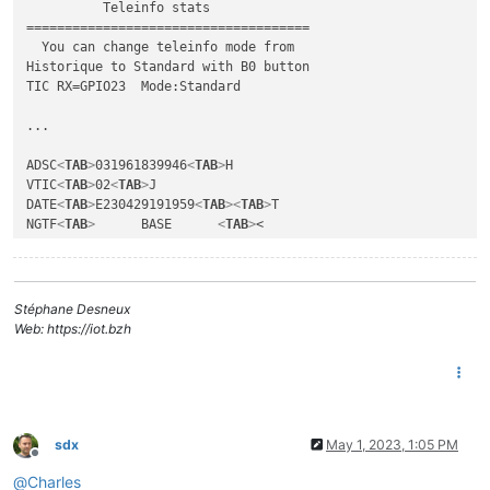
          Teleinfo stats

=====================================

  You can change teleinfo mode from

Historique to Standard with B0 button

TIC RX=GPIO23  Mode:Standard

...

ADSC
<
TAB
>
031961839946
<
TAB
>
H

VTIC
<
TAB
>
02
<
TAB
>
J

DATE
<
TAB
>
E230429191959
<
TAB
>
<
TAB
>
T

NGTF
<
TAB
>
      BASE      
<
TAB
>
<

LTARF
<
TAB
>
      BASE      
<
TAB
>
F

EAST
<
TAB
>
027700365
<
TAB
>
-

EASF01
<
TAB
>
027700365
<
TAB
>
@

EASF02
<
TAB
>
000000000
<
TAB
>
#

Stéphane Desneux
EASF03
<
TAB
>
000000000
<
TAB
>
$

Web: https://iot.bzh
EASF04
<
TAB
>
000000000
<
TAB
>
%

EASF05
<
TAB
>
000000000
<
TAB
>
&

EASF06
<
TAB
>
000000000
<
TAB
>
'

EASF07
<
TAB
>
000000000
<
TAB
>
(

EASF08
<
TAB
>
000000000
<
TAB
>
)

EASF09
<
TAB
>
000000000
<
TAB
>
*

sdx
May 1, 2023, 1:05 PM
Offline
EASF10
<
TAB
>
000000000
<
TAB
>
"

@
Charles
EASD01
<
TAB
>
021304609
<
TAB
>
9
