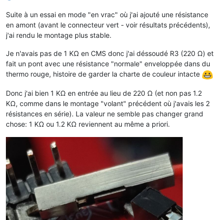
EASD02
<
TAB
>
006395756
<
TAB
>
J

EASD03
<
TAB
>
000000000
<
TAB
>
"

Suite à un essai en mode "en vrac" où j'ai ajouté une résistance
EASD04
<
TAB
>
000000000
<
TAB
>
#

en amont (avant le connecteur vert - voir résultats précédents),
IRMS1
<
TAB
>
004
<
TAB
>
2

j'ai rendu le montage plus stable.
URMS1
<
TAB
>
236
<
TAB
>
E

PREF
<
TAB
>
06
<
TAB
>
E

Je n'avais pas de 1 KΩ en CMS donc j'ai déssoudé R3 (220 Ω) et
PCOUP
<
TAB
>
06
<
TAB
>
_

fait un pont avec une résistance "normale" enveloppée dans du
SINSTS
<
TAB
>
00966
<
TAB
>
[

thermo rouge, histoire de garder la charte de couleur intacte
SMAXSN
<
TAB
>
E230429122605
<
TAB
>
03544
<
TAB
>
>

SMAXSN-1
<
TAB
>
E230428123414
<
TAB
>
03776
<
TAB
>
!

Donc j'ai bien 1 KΩ en entrée au lieu de 220 Ω (et non pas 1.2
CCASN
<
TAB
>
E230429190000
<
TAB
>
01904
<
TAB
>
D

CCASN-1
<
TAB
>
E230429183000
<
TAB
>
01034
<
TAB
>
^

KΩ, comme dans le montage "volant" précédent où j'avais les 2
UMOY1
<
TAB
>
E230429191000
<
TAB
>
237
<
TAB
>
6

résistances en série). La valeur ne semble pas changer grand
STGE
<
TAB
>
003A4001
<
TAB
>
>

chose: 1 KΩ ou 1.2 KΩ reviennent au même a priori.
MSG1
<
TAB
>
PAS DE          MESSAGE         
<
TAB
>
<

PRM
<
TAB
>
14836179379910
<
TAB
>
E

RELAIS
<
TAB
>
000
<
TAB
>
B

NTARF
<
TAB
>
01
<
TAB
>
N

NJOURF
<
TAB
>
00
<
TAB
>
&

NJOURF+1
<
TAB
>
00
<
TAB
>
B

PJOURF+1
<
TAB
>
00008001 NONUTILE NONUTILE NONUTILE NONUTILE NO