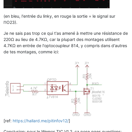
(en bleu, l'entrée du linky, en rouge la sortie = le signal sur
l'IO23).
Je ne sais pas trop ce qui t'as amené à mettre une résistance de
220Ω au lieu de 4.7KΩ, car la plupart des montages utilisent
4.7KΩ en entrée de l'optocoupleur 814, y compris dans d'autres
de tes montages, comme ici:
[ref:
https://hallard.me/pitinfov12/
]
Conclusion: pour le Wemos TIC V1.2, ca pose qqes questions: