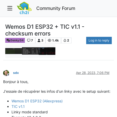
Community Forum
Wemos D1 ESP32 + TIC v1.1 -
checksum errors
7
3
1.4k
2
Log in to reply
Denky D4
sdx
Apr 28, 2023, 7:06 PM
Offline
Bonjour à tous,
J'essaie de récupérer les infos d'un linky avec le setup suivant:
Wemos D1 ESP32 (Aliexpress)
TIC v1.1
Linky mode standard