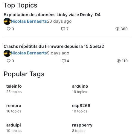
Top Topics
Exploitation des données Linky via le Denky-D4
Nicolas Bernaerts
20 days ago
0
7
369
Crashs répétitifs du firmware depuis la 15.5beta2
Nicolas Bernaerts
9 days ago
0
4
110
Popular Tags
teleinfo
arduino
25
topics
19
topics
remora
esp8266
16
topics
10
topics
arduipi
raspberry
10
topics
8
topics