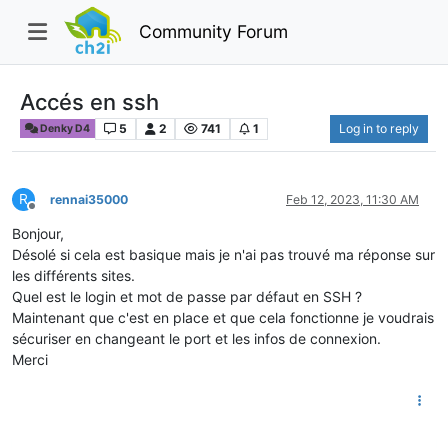
Community Forum
Accés en ssh
5
2
741
1
Log in to reply
Denky D4
R
rennai35000
Feb 12, 2023, 11:30 AM
Offline
Bonjour,
Désolé si cela est basique mais je n'ai pas trouvé ma réponse sur
les différents sites.
Quel est le login et mot de passe par défaut en SSH ?
Maintenant que c'est en place et que cela fonctionne je voudrais
sécuriser en changeant le port et les infos de connexion.
Merci