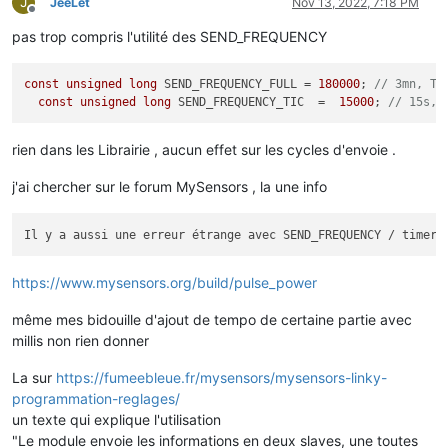
J
JeeLet
Nov 13, 2022, 7:18 PM
Offline
pas trop compris l'utilité des SEND_FREQUENCY
const
unsigned
long
 SEND_FREQUENCY_FULL = 
180000
; 
// 3mn, Te
const
unsigned
long
 SEND_FREQUENCY_TIC  =  
15000
; 
// 15s, 
rien dans les Librairie , aucun effet sur les cycles d'envoie .
j'ai chercher sur le forum MySensors , la une info
Il y a aussi une erreur étrange avec SEND_FREQUENCY / timer 
https://www.mysensors.org/build/pulse_power
même mes bidouille d'ajout de tempo de certaine partie avec
millis non rien donner
La sur
https://fumeebleue.fr/mysensors/mysensors-linky-
programmation-reglages/
un texte qui explique l'utilisation
"Le module envoie les informations en deux slaves, une toutes