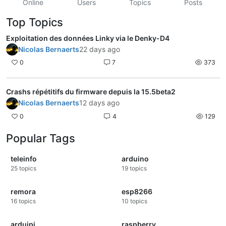
Online
Users
Topics
Posts
Top Topics
Exploitation des données Linky via le Denky-D4
Nicolas Bernaerts
22 days ago
0
7
373
Crashs répétitifs du firmware depuis la 15.5beta2
Nicolas Bernaerts
12 days ago
0
4
129
Popular Tags
teleinfo
arduino
25
topics
19
topics
remora
esp8266
16
topics
10
topics
arduipi
raspberry