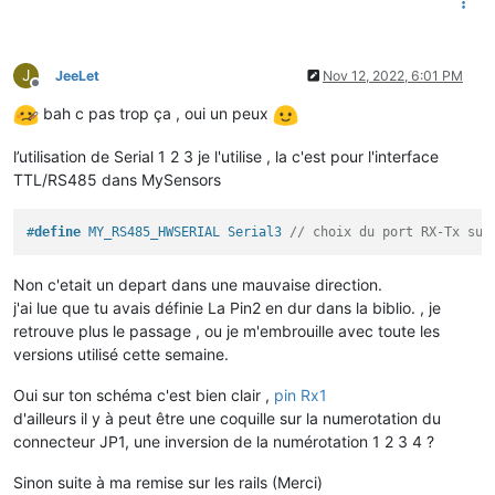
J
JeeLet
Nov 12, 2022, 6:01 PM
Offline
bah c pas trop ça , oui un peux
l’utilisation de Serial 1 2 3 je l'utilise , la c'est pour l'interface
TTL/RS485 dans MySensors
#
define
 MY_RS485_HWSERIAL Serial3 
// choix du port RX-Tx sur
Non c'etait un depart dans une mauvaise direction.
j'ai lue que tu avais définie La Pin2 en dur dans la biblio. , je
retrouve plus le passage , ou je m'embrouille avec toute les
versions utilisé cette semaine.
Oui sur ton schéma c'est bien clair ,
pin Rx1
d'ailleurs il y à peut être une coquille sur la numerotation du
connecteur JP1, une inversion de la numérotation 1 2 3 4 ?
Sinon suite à ma remise sur les rails (Merci)