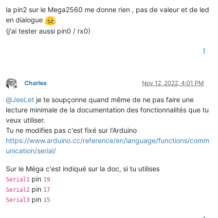
la pin2 sur le Mega2560 me donne rien , pas de valeur et de led
en dialogue
(j'ai tester aussi pin0 / rx0)
Charles
Nov 12, 2022, 4:01 PM
Offline
@
JeeLet
je te soupçonne quand même de ne pas faire une
lecture minimale de la documentation des fonctionnalités que tu
veux utiliser.
Tu ne modifies pas c'est fixé sur l'Arduino
https://www.arduino.cc/reference/en/language/functions/comm
unication/serial/
Sur le Méga c'est indiqué sur la doc, si tu utilises
pin
Serial1
19
pin
Serial2
17
pin
Serial3
15