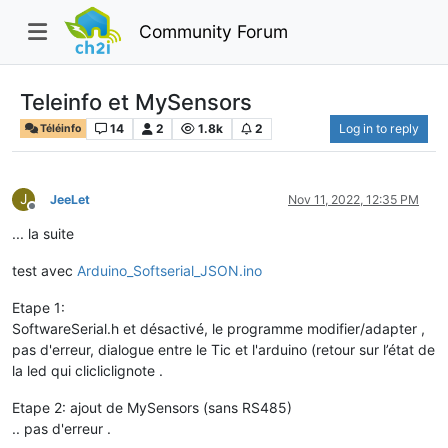
Community Forum
Teleinfo et MySensors
14
2
1.8k
2
Log in to reply
Téléinfo
J
JeeLet
Nov 11, 2022, 12:35 PM
Offline
... la suite
test avec
Arduino_Softserial_JSON.ino
Etape 1:
SoftwareSerial.h et désactivé, le programme modifier/adapter ,
pas d'erreur, dialogue entre le Tic et l'arduino (retour sur l’état de
la led qui clicliclignote .
Etape 2: ajout de MySensors (sans RS485)
.. pas d'erreur .