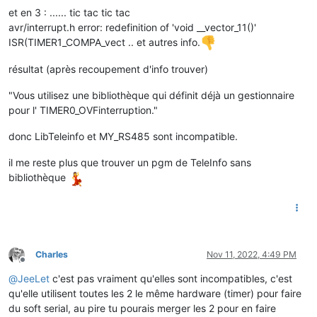
et en 3 : ...... tic tac tic tac
avr/interrupt.h error: redefinition of 'void __vector_11()'
ISR(TIMER1_COMPA_vect .. et autres info.
résultat (après recoupement d'info trouver)
"Vous utilisez une bibliothèque qui définit déjà un gestionnaire
pour l' TIMER0_OVFinterruption."
donc LibTeleinfo et MY_RS485 sont incompatible.
il me reste plus que trouver un pgm de TeleInfo sans
bibliothèque
Charles
Nov 11, 2022, 4:49 PM
Offline
@
JeeLet
c'est pas vraiment qu'elles sont incompatibles, c'est
qu'elle utilisent toutes les 2 le même hardware (timer) pour faire
du soft serial, au pire tu pourais merger les 2 pour en faire