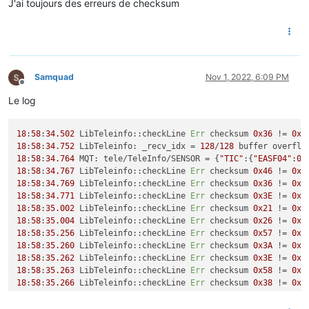
J'ai toujours des erreurs de checksum
Samquad
Nov 1, 2022, 6:09 PM
Offline
Le log
18
:
58
:
34.502
 LibTeleinfo::checkLine 
Err
 checksum 
0x36
 != 
0x3
18
:
58
:
34.752
 LibTeleinfo: _recv_idx = 
128
/
128
18
:
58
:
34.764
 MQT: tele/TeleInfo/SENSOR = {
"TIC"
:{
"EASF04"
:
0
,
18
:
58
:
34.767
 LibTeleinfo::checkLine 
Err
 checksum 
0x46
 != 
0x4
18
:
58
:
34.769
 LibTeleinfo::checkLine 
Err
 checksum 
0x36
 != 
0x3
18
:
58
:
34.771
 LibTeleinfo::checkLine 
Err
 checksum 
0x3E
 != 
0x4
18
:
58
:
35.002
 LibTeleinfo::checkLine 
Err
 checksum 
0x21
 != 
0x2
18
:
58
:
35.004
 LibTeleinfo::checkLine 
Err
 checksum 
0x26
 != 
0x2
18
:
58
:
35.256
 LibTeleinfo::checkLine 
Err
 checksum 
0x57
 != 
0x2
18
:
58
:
35.260
 LibTeleinfo::checkLine 
Err
 checksum 
0x3A
 != 
0x4
18
:
58
:
35.262
 LibTeleinfo::checkLine 
Err
 checksum 
0x3E
 != 
0x4
18
:
58
:
35.263
 LibTeleinfo::checkLine 
Err
 checksum 
0x58
 != 
0x5
18
:
58
:
35.266
 LibTeleinfo::checkLine 
Err
 checksum 
0x38
 != 
0x3
18
:
58
:
35.502
 LibTeleinfo::checkLine 
Err
 checksum 
0x43
 != 
0x2
18
:
58
:
35.504
 LibTeleinfo::checkLine 
Err
 checksum 
0x37
 != 
0x3