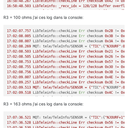
16:58:48.267 LibTeleinfo::checkLine Err checksum 0x42 != 0x3F
17
:
13
:
15.752
 LibTeleinfo::checkLine 
Err
 checksum 
0x42
 != 
0x4
16:58:48.503 LibTeleinfo: _recv_idx = 128/128 buffer overflow
16:58:48.752 LibTeleinfo: _recv_idx = 128/128 buffer overflow
16:58:48.766 MQT: tele/TeleInfo/SENSOR = {"
TIC
":{"
EAIT
":6730
R3 = 100 ohms j'ai ces log dans la console:
16
:
58
:
49.002
 LibTeleinfo::checkLine 
Err
 checksum 
0x38
 != 
0x3
16
:
58
:
49.256
 LibTeleinfo::checkLine 
Err
 checksum 
0x5E
 != 
0x2
17
:
02
:
07.757
 LibTeleinfo::checkLine 
Err
 checksum 
0x2B
 != 
0x2
16
:
58
:
49.258
 LibTeleinfo::checkLine 
Err
 checksum 
0x56
 != 
0x5
17
:
02
:
08.005
 LibTeleinfo::checkLine 
Err
 checksum 
0x3B
 != 
0x3
16
:
58
:
49.502
 LibTeleinfo::checkLine 
Err
 checksum 
0x43
 != 
0x5
17
:
02
:
08.007
 LibTeleinfo::checkLine 
Err
 checksum 
0x3A
 != 
0x4
16
:
58
:
50.002
 LibTeleinfo::checkLine 
Err
 checksum 
0x38
 != 
0x3
17
:
02
:
08.269
 MQT: tele/TeleInfo/SENSOR = {
"TIC"
:{
"NJOURF"
:
0
,
16
:
58
:
50.257
 LibTeleinfo::checkLine 
Err
 checksum 
0x25
 != 
0x2
17:02:08.503 LibTeleinfo::checkLine Err checksum 0x21 != 0x25
16
:
58
:
50.259
 LibTeleinfo::checkLine 
Err
 checksum 
0x5A
 != 
0x2
17:02:08.505 LibTeleinfo::checkLine Err checksum 0x26 != 0x2A
17:02:08.753 LibTeleinfo::checkLine Err checksum 0x57 != 0x23
17:02:08.755 LibTeleinfo::checkLine Err checksum 0x30 != 0x34
17:02:08.756 LibTeleinfo::checkLine Err checksum 0x3B != 0x43
17:02:09.007 LibTeleinfo::checkLine Err checksum 0x4E != 0x20
17:02:09.257 LibTeleinfo::checkLine Err checksum 0x3E != 0x42
17:02:09.513 MQT: tele/TeleInfo/SENSOR = {"
TIC
":{"
NJOURF
":0,
17
:
02
:
09.518
 LibTeleinfo::checkLine 
Err
 checksum 
0x4C
 != 
0x5
17
:
02
:
09.753
 LibTeleinfo::checkLine 
Err
 checksum 
0x24
 != 
0x2
17
:
02
:
09.755
 LibTeleinfo::checkLine 
Err
 checksum 
0x33
 != 
0x3
R3 = 163 ohms j'ai ces log dans la console:
17
:
02
:
10.003
 LibTeleinfo::checkLine 
Err
 checksum 
0x53
 != 
0x5
17
:
02
:
10.257
 LibTeleinfo::checkLine 
Err
 checksum 
0x4D
 != 
0x5
17
:
07
:
36.521
 MQT: tele/TeleInfo/SENSOR = {
"TIC"
:{
"NJOURF+1"
:
17
:
02
:
10.753
 LibTeleinfo::checkLine 
Err
 checksum 
0x39
 != 
0x3
17:07:36.528 LibTeleinfo::checkLine Err checksum 0x56 != 0x1D
17
:
02
:
10.755
 LibTeleinfo::checkLine 
Err
 checksum 
0x5E
 != 
0x2
17:07:36.530 LibTeleinfo::checkLine Err checksum 0x47 != 0x3F