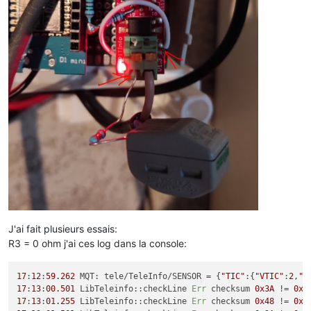
J'ai fait plusieurs essais:
R3 = 0 ohm j'ai ces log dans la console:
17
:
12
:
59.262
 MQT: tele/TeleInfo/SENSOR = {
"TIC"
:{
"VTIC"
:
2
,
"N
17
:
13
:
00.501
 LibTeleinfo::checkLine 
Err
 checksum 
0x3A
 != 
0x4
17
:
13
:
01.255
 LibTeleinfo::checkLine 
Err
 checksum 
0x48
 != 
0x2