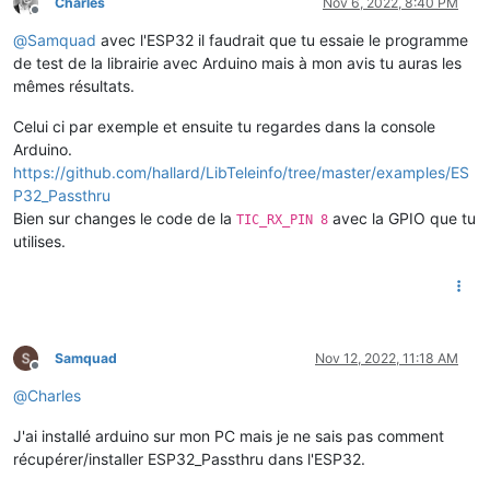
Charles
Nov 6, 2022, 8:40 PM
Offline
@
Samquad
avec l'ESP32 il faudrait que tu essaie le programme
de test de la librairie avec Arduino mais à mon avis tu auras les
mêmes résultats.
Celui ci par exemple et ensuite tu regardes dans la console
Arduino.
https://github.com/hallard/LibTeleinfo/tree/master/examples/ES
P32_Passthru
Bien sur changes le code de la
avec la GPIO que tu
TIC_RX_PIN 8
utilises.
Samquad
Nov 12, 2022, 11:18 AM
Offline
@
Charles
J'ai installé arduino sur mon PC mais je ne sais pas comment
récupérer/installer ESP32_Passthru dans l'ESP32.