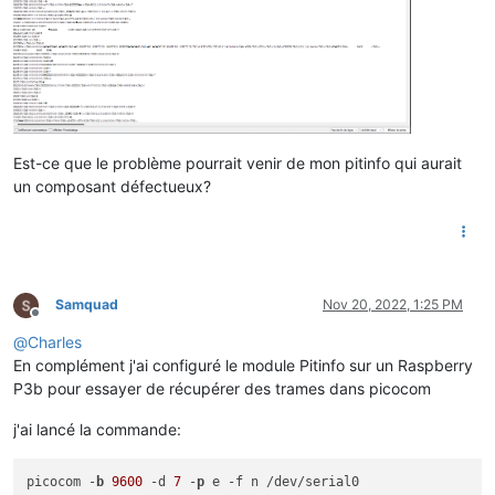
Est-ce que le problème pourrait venir de mon pitinfo qui aurait
un composant défectueux?
Samquad
Nov 20, 2022, 1:25 PM
Offline
@
Charles
En complément j'ai configuré le module Pitinfo sur un Raspberry
P3b pour essayer de récupérer des trames dans picocom
j'ai lancé la commande:
picocom -
b
9600
 -d 
7
 -
p