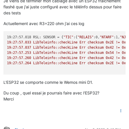
Je viens de terminer mon cablage avec un ESP32 fraichement
flashé que j'ai juste configuré avec le téléinfo dessus pour faire
des tests
Actuellement avec R3=220 ohm j'ai ces log
19:27:57.018 RSL: SENSOR = {
"TIC"
:{
"RELAIS"
:0,
"NTARF"
:1,
"NJO
19:27:57.033 LibTeleinfo::checkLine Err checksum 0x2E != 0x39
19:27:57.037 LibTeleinfo::checkLine Err checksum 0x42 != 0x3C
19:27:57.253 LibTeleinfo::checkLine Err checksum 0x54 != 0x50
19:27:57.260 LibTeleinfo::checkLine Err checksum 0x42 != 0x30
19:27:57.264 LibTeleinfo::checkLine Err checksum 0x2E != 0x28
L'ESP32 se comporte comme le Wemos mini D1.
Du coup , quel essai je pourrais faire avec l'ESP32?
Merci