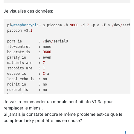
Je visualise ces données:
pi
@raspberrypi
:
~
 $ picocom 
-
b 
9600
-
d 
7
-
p e 
-
f n 
/
dev
/
serial
picocom v3.
1
port 
is
        : 
/
dev
/
serial0

flowcontrol    : none

baudrate 
is
    : 
9600
parity 
is
      : even

databits are   : 
7
stopbits are   : 
1
escape 
is
      : 
C
-
a

local echo 
is
  : no

noinit 
is
      : no

noreset 
is
     : no

hangup 
is
      : no

nolock 
is
      : no

Je vais recommander un module neuf pitinfo V1.3a pour
send_cmd 
is
    : sz 
-
vv

remplacer le miens .
receive_cmd 
is
 : rz 
-
vv 
-
E
Si jamais je constate encore le même problème est-ce que le
imap 
is
        : 

compteur Linky peut être mis en cause?
omap 
is
        : 

emap 
is
        : crcrlf,delbs,

logfile 
is
     : none
