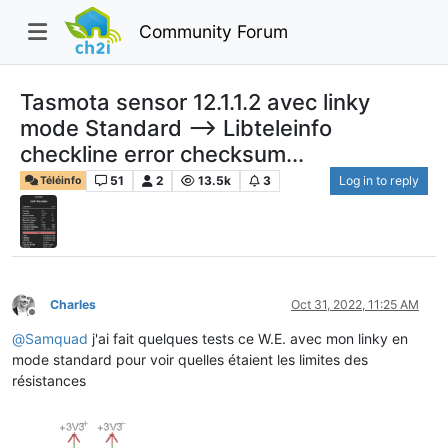
Community Forum
Tasmota sensor 12.1.1.2 avec linky
mode Standard --> Libteleinfo
checkline error checksum...
51
2
13.5k
3
Log in to reply
Téléinfo
Charles
Oct 31, 2022, 11:25 AM
Offline
@
Samquad
j'ai fait quelques tests ce W.E. avec mon linky en
mode standard pour voir quelles étaient les limites des
résistances