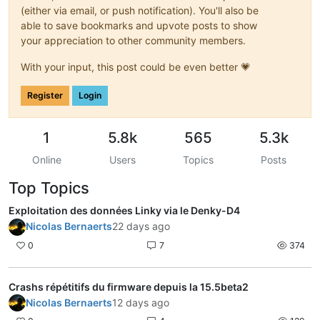
(either via email, or push notification). You'll also be
SINSTI	00000	<

SMAXIN	H221120104300068*

able to save bookmarks and upvote posts to show
RN

your appreciation to other community members.
  H221119103505	00263	J

CCASN	H221120140000	01254	4

With your input, this post could be even better 💗
CCASN-1	H020020032000	03176	

AIN	H221120140000	00000	^

Register
Login
CCAIN-1	H221120133000000>

                         TLNX0 000120141000	229	)

1
5.8k
565
5.3k
STGE	003A0101	;

MSG1	PAS DE          MESSAGE 	<

Online
Users
Topics
Posts
02432850902420	+

Top Topics
RE

  IS	000	B

Exploitation des données Linky via le Denky-D4
NTARF	01	N

Nicolas Bernaerts
22 days ago
NJOURF	00	&

NJOURF+1	00	B

0
7
374
PJOURF+1	00008001 NONULDNNLE NONU	

                                                E NONUTILE NO
              ONUTILE NONUTILE	9

Crashs répétitifs du firmware depuis la 15.5beta2
ADSC	031861721688

Nicolas Bernaerts
12 days ago
                    VTI00
