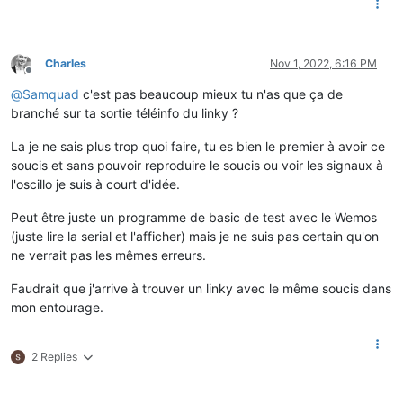
18
:
58
:
35.752
 LibTeleinfo::checkLine 
Err
 checksum 
0x3A
 != 
0x4
18
:
58
:
35.753
 LibTeleinfo::checkLine 
Err
 checksum 
0x4A
 != 
0x4
18
:
58
:
36.002
 LibTeleinfo::checkLine 
Err
 checksum 
0x4C
 != 
0x5
18
:
58
:
36.256
 LibTeleinfo::checkLine 
Err
 checksum 
0x26
 != 
0x2
Charles
Nov 1, 2022, 6:16 PM
Offline
18
:
58
:
36.258
 LibTeleinfo::checkLine 
Err
 checksum 
0x57
 != 
0x2
@
Samquad
c'est pas beaucoup mieux tu n'as que ça de
18
:
58
:
36.502
 LibTeleinfo::checkLine 
Err
 checksum 
0x22
 != 
0x4
18
:
58
:
36.504
 LibTeleinfo::checkLine 
Err
 checksum 
0x3A
 != 
0x3
branché sur ta sortie téléinfo du linky ?
18
:
58
:
36.752
 LibTeleinfo::checkLine 
Err
 checksum 
0x23
 != 
0x2
18
:
58
:
43.516
 LibTeleinfo: _recv_idx = 
128
/
128
La je ne sais plus trop quoi faire, tu es bien le premier à avoir ce
18
:
58
:
43.518
 LibTeleinfo::checkLine 
Err
 checksum 
0x50
 != 
0x4
soucis et sans pouvoir reproduire le soucis ou voir les signaux à
18
:
58
:
43.519
 LibTeleinfo::checkLine 
Err
 checksum 
0x38
 != 
0x3
l'oscillo je suis à court d'idée.
18
:
58
:
43.752
 LibTeleinfo::checkLine 
Err
 checksum 
0x5A
 != 
0x3
18
:
58
:
44.002
 LibTeleinfo: _recv_idx = 
128
/
128
Peut être juste un programme de basic de test avec le Wemos
18
:
58
:
44.013
 MQT: tele/TeleInfo/SENSOR = {
"TIC"
:{
"EASF04"
:
0
,
(juste lire la serial et l'afficher) mais je ne suis pas certain qu'on
18
:
58
:
44.017
 LibTeleinfo::checkLine 
Err
 checksum 
0x38
 != 
0x3
ne verrait pas les mêmes erreurs.
18
:
58
:
44.258
 LibTeleinfo::checkLine 
Err
 checksum 
0x25
 != 
0x2
18
:
58
:
44.502
 LibTeleinfo::checkLine 
Err
 checksum 
0x5A
 != 
0x2
Faudrait que j'arrive à trouver un linky avec le même soucis dans
18
:
58
:
44.504
 LibTeleinfo::checkLine 
Err
 checksum 
0x4E
 != 
0x5
18
:
58
:
44.752
 LibTeleinfo::checkLine 
Err
 checksum 
0x3F
 != 
0x2
mon entourage.
18
:
58
:
45.002
 LibTeleinfo::checkLine 
Err
 checksum 
0x39
 != 
0x2
18
:
58
:
45.004
 LibTeleinfo::checkLine 
Err
 checksum 
0x3B
 != 
0x3
18
:
58
:
45.005
 LibTeleinfo::checkLine 
Err
 checksum 
0x3A
 != 
0x4
2 Replies
18
:
58
:
45.256
 LibTeleinfo::checkLine 
Err
 checksum 
0x20
 != 
0x2
18
:
58
:
45.502
 LibTeleinfo::checkLine 
Err
 checksum 
0x25
 != 
0x2
18
:
58
:
45.504
 LibTeleinfo::checkLine 
Err
 checksum 
0x57
 != 
0x2