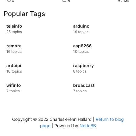
0
4
129
                       DATH221100041335		8

Popular Tags
TF	      BASE      	<

teleinfo
arduino
LTARF	      BASE      	F

25
topics
19
topics
EAST	072764226

                 EASF0026046646	J

remora
esp8266
EASF03	000000000	$

16
topics
10
topics
EASF04	000000000	%

EASF05	000000000

arduipi
raspberry
10
topics
8
topics
                EASF06	000000000	'

RF07	000000000	(

EAS08	000000000	)

wifinfo
broadcast
EASF09	000000000	*

7
topics
7
topics
EASF10	000000000	

                        EASD01	02842944H

D@RD02	044224884	E

D03	000000000	"
Copyright © 2022 Charles-Henri Hallard |
Return to blog
EASD04
000000000
page
| Powered by
NodeBB
EAIT
006767727
/
ERQ1
004303141
K