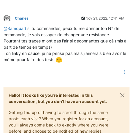
initstring     : none

exit_after 
is
  : not 
set
exit 
is
        : no

Charles
Nov 21, 2022, 12:41 AM
Offline
Type
 [
C
-
a] [
C
-
@
Samquad
si tu commandes, peux tu me donner ton N° de
Terminal
 ready

commande, je vais essayer de changer une resistance
�
JJJk
'
T5eJJJRk
'
T5eJJj
'
T5E
Pourtant tes traces m'ont pas l'air si déconnantes que çà (mis à
KC
+
�
J
"##K:@RD02	044024884	E

part de temps en temps)
EA03	000000000	"
EASD04
000000000
Ton linky en cause, je ne pense pas mais j'aimerais bien avoir le
EAIT
006767727
/
même pour faire des tests
ERQ1
004302041
ERP000106039
R
DRP2
000786376
"

4	004562624	[

Hello! It looks like you're interested in this
IRMS1	016	5

URMS1	226	D

conversation, but you don't have an account yet.
PREF	12	B

PCOUP	12	\

Getting fed up of having to scroll through the same
SINSTS	03526	V

posts each visit? When you register for an account,
SMAXSN	H2211201002006281	4

you'll always come back to exactly where you were
R

before, and choose to be notified of new replies
 XRN-1	H201119082547	10352	 
