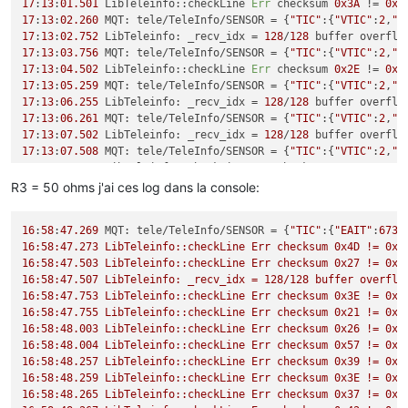
17
:
13
:
01.501
 LibTeleinfo::checkLine 
Err
 checksum 
0x3A
 != 
0x4
17
:
13
:
02.260
 MQT: tele/TeleInfo/SENSOR = {
"TIC"
:{
"VTIC"
:
2
,
"N
17
:
13
:
02.752
 LibTeleinfo: _recv_idx = 
128
/
128
17
:
13
:
03.756
 MQT: tele/TeleInfo/SENSOR = {
"TIC"
:{
"VTIC"
:
2
,
"N
17
:
13
:
04.502
 LibTeleinfo::checkLine 
Err
 checksum 
0x2E
 != 
0x3
17
:
13
:
05.259
 MQT: tele/TeleInfo/SENSOR = {
"TIC"
:{
"VTIC"
:
2
,
"N
17
:
13
:
06.255
 LibTeleinfo: _recv_idx = 
128
/
128
17
:
13
:
06.261
 MQT: tele/TeleInfo/SENSOR = {
"TIC"
:{
"VTIC"
:
2
,
"N
17
:
13
:
07.502
 LibTeleinfo: _recv_idx = 
128
/
128
17
:
13
:
07.508
 MQT: tele/TeleInfo/SENSOR = {
"TIC"
:{
"VTIC"
:
2
,
"N
17
:
13
:
08.002
 LibTeleinfo::checkLine 
Err
 checksum 
0x2E
 != 
0x3
17
:
13
:
08.502
 LibTeleinfo: _recv_idx = 
128
/
128
R3 = 50 ohms j'ai ces log dans la console:
17
:
13
:
09.257
 LibTeleinfo::checkLine 
Err
 checksum 
0x4D
 != 
0x5
17
:
13
:
09.506
 MQT: tele/TeleInfo/SENSOR = {
"TIC"
:{
"VTIC"
:
2
,
"N
16
:
58
:
47.269
 MQT: tele/TeleInfo/SENSOR = {
"TIC"
:{
"EAIT"
:
6730
17
:
13
:
09.509
 LibTeleinfo: _recv_idx = 
128
/
128
16:58:47.273 LibTeleinfo::checkLine Err checksum 0x4D != 0x53
17
:
13
:
10.257
 LibTeleinfo::checkLine 
Err
 checksum 
0x2B
 != 
0x3
16:58:47.503 LibTeleinfo::checkLine Err checksum 0x27 != 0x2B
17
:
13
:
12.002
 LibTeleinfo::checkLine 
Err
 checksum 
0x3A
 != 
0x4
16:58:47.507 LibTeleinfo: _recv_idx = 128/128 buffer overflow
17
:
13
:
12.008
 MQT: tele/TeleInfo/SENSOR = {
"TIC"
:{
"VTIC"
:
2
,
"N
16:58:47.753 LibTeleinfo::checkLine Err checksum 0x3E != 0x46
17
:
13
:
13.020
 LibTeleinfo::checkLine 
Err
 checksum 
0x24
 != 
0x4
16:58:47.755 LibTeleinfo::checkLine Err checksum 0x21 != 0x25
17
:
13
:
13.022
 LibTeleinfo: _recv_idx = 
128
/
128
16:58:48.003 LibTeleinfo::checkLine Err checksum 0x26 != 0x2A
17
:
13
:
13.256
 LibTeleinfo: _recv_idx = 
128
/
128
16:58:48.004 LibTeleinfo::checkLine Err checksum 0x57 != 0x23
17
:
13
:
14.260
 MQT: tele/TeleInfo/SENSOR = {
"TIC"
:{
"VTIC"
:
2
,
"N
16:58:48.257 LibTeleinfo::checkLine Err checksum 0x39 != 0x41
17
:
13
:
14.502
 LibTeleinfo: _recv_idx = 
128
/
128
16:58:48.259 LibTeleinfo::checkLine Err checksum 0x3E != 0x42
17
:
13
:
15.005
 LibTeleinfo::checkLine 
Err
 checksum 
0x34
 != 
0x3
16:58:48.265 LibTeleinfo::checkLine Err checksum 0x37 != 0x3B
17
:
13
:
15.529
 MQT: tele/TeleInfo/SENSOR = {
"TIC"
:{
"VTIC"
:
2
,
"N