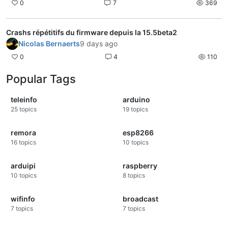
0
7
369
Crashs répétitifs du firmware depuis la 15.5beta2
Nicolas Bernaerts
9 days ago
0
4
110
Popular Tags
teleinfo
arduino
25
topics
19
topics
remora
esp8266
16
topics
10
topics
arduipi
raspberry
10
topics
8
topics
wifinfo
broadcast
7
topics
7
topics