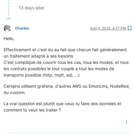
EASD02  000000000       8   

EASD03  000500000       6    

13 days later
EASD04  001000000      :    

IRMS1   001     /           

URMS1   200    ?    

PREF    06      E    

Charles
Aug 4, 2022, 4:17 PM
Offline
PCOUP   06      _    

Hello,
SINSTS  00000   T

SMAXSN  E22000000   03988   C

Effectivement et c'est du au fait que chacun fait généralement
SMAXSN-1        E12345132941   05096   \

CCASN   E225700000000   00138   ?

un traitement adapté à ses besoins.
CCASN-1 E220000000000  00146   Y

C'est compliqué de couvrir tous les cas, tous les modes, et tous
UMOY1   E220000000000   229     5

les contrats possibles le tout couplé a tout les modes de
STGE    003A4001        >

transports possible (http, mqtt, sql, ...)
MSG1    PAS DE          MESSAGE                 <

PRM     2500600000000  /

Certains utilisent grafana, d'autres AWS ou Emoncms, NodeRed,
RELAIS  000     B

du custom.
NTARF   01      N

NJOURF  00      &

La vrai question est plutôt que veux tu faire des données et
NJOURF+1        00      B

comment tu veux les traiter ?