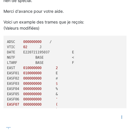
rien de spécial.
Merci d'avance pour votre aide.
Voici un example des trames que je reçois:
(Valeurs modifiées)
ADSC    
000000000
    /           

VTIC    
02
      J                  

DATE    E220721195037           E  

NGTF          BASE              <  

LTARF         BASE              F  

EAST    
010000000
2
EASF01  
010000000
       E         

EASF02  
000000000
#
EASF03  
000000000
EASF04  
000000000
       %

EASF05  
000000000
       &

EASF06  
000000000
'

EASF07  000000000       (

EASF08  000000000       )

EASF09  000000000       *

EASF10  000000000       "

EASD01  010000000       @    
