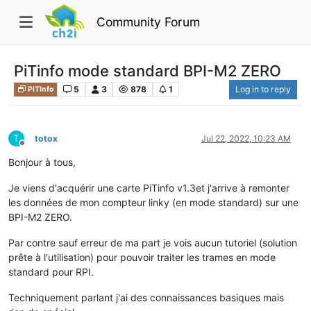
Community Forum
PiTinfo mode standard BPI-M2 ZERO
5
3
878
1
Log in to reply
PiTInfo
T
totox
Jul 22, 2022, 10:23 AM
Offline
Bonjour à tous,
Je viens d'acquérir une carte PiTinfo v1.3et j'arrive à remonter
les données de mon compteur linky (en mode standard) sur une
BPI-M2 ZERO.
Par contre sauf erreur de ma part je vois aucun tutoriel (solution
prête à l'utilisation) pour pouvoir traiter les trames en mode
standard pour RPI.
Techniquement parlant j'ai des connaissances basiques mais