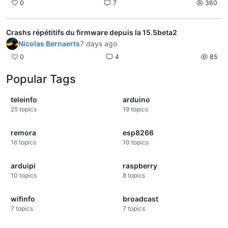
0
7
360
Crashs répétitifs du firmware depuis la 15.5beta2
Nicolas Bernaerts
7 days ago
0
4
85
Popular Tags
teleinfo
arduino
25
topics
19
topics
remora
esp8266
16
topics
10
topics
arduipi
raspberry
10
topics
8
topics
wifinfo
broadcast
7
topics
7
topics