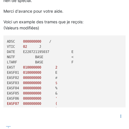
rien de spécial.
Merci d'avance pour votre aide.
Voici un example des trames que je reçois:
(Valeurs modifiées)
ADSC    
000000000
    /           

VTIC    
02
      J                  

DATE    E220721195037           E  

NGTF          BASE              <  

LTARF         BASE              F  

EAST    
010000000
2
EASF01  
010000000
       E         

EASF02  
000000000
#
EASF03  
000000000
EASF04  
000000000
       %

EASF05  
000000000
       &

EASF06  
000000000
'

EASF07  000000000       (

EASF08  000000000       )

EASF09  000000000       *

EASF10  000000000       "

EASD01  010000000       @    
