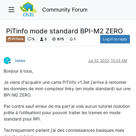
Community Forum
PiTinfo mode standard BPI-M2 ZERO
5
3
875
1
Log in to reply
PiTInfo
T
totox
Jul 22, 2022, 10:23 AM
Offline
Bonjour à tous,
Je viens d'acquérir une carte PiTinfo v1.3et j'arrive à remonter
les données de mon compteur linky (en mode standard) sur une
BPI-M2 ZERO.
Par contre sauf erreur de ma part je vois aucun tutoriel (solution
prête à l'utilisation) pour pouvoir traiter les trames en mode
standard pour RPI.
Techniquement parlant j'ai des connaissances basiques mais