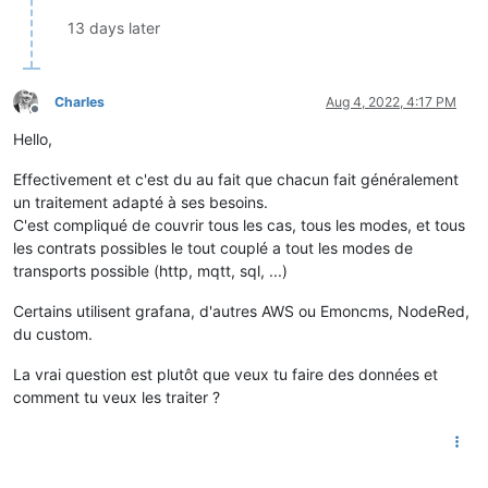
EASD02  000000000       8   

EASD03  000500000       6    

13 days later
EASD04  001000000      :    

IRMS1   001     /           

URMS1   200    ?    

PREF    06      E    

Charles
Aug 4, 2022, 4:17 PM
Offline
PCOUP   06      _    

Hello,
SINSTS  00000   T

SMAXSN  E22000000   03988   C

Effectivement et c'est du au fait que chacun fait généralement
SMAXSN-1        E12345132941   05096   \

CCASN   E225700000000   00138   ?

un traitement adapté à ses besoins.
CCASN-1 E220000000000  00146   Y

C'est compliqué de couvrir tous les cas, tous les modes, et tous
UMOY1   E220000000000   229     5

les contrats possibles le tout couplé a tout les modes de
STGE    003A4001        >

transports possible (http, mqtt, sql, ...)
MSG1    PAS DE          MESSAGE                 <

PRM     2500600000000  /

Certains utilisent grafana, d'autres AWS ou Emoncms, NodeRed,
RELAIS  000     B

du custom.
NTARF   01      N

NJOURF  00      &

La vrai question est plutôt que veux tu faire des données et
NJOURF+1        00      B

comment tu veux les traiter ?