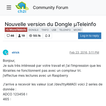
Community Forum
Nouvelle version du Dongle µTeleinfo
MicroTéléinfo
DONGLE
TINFO
USB
TELEINFO
MICRO
46
19
50.1k
2
Log in to reply
E
elrick
Feb 23, 2016, 5:11 PM
Offline
Bonjour,
Je suis très intéressé par votre travail et j'ai l'impression que les
librairies ne fonctionnent pas avec un compteur tri.
j'effectue mes lectures avec un Raspberry
J'arrive a recevoir les valeur (cat /dev/ttyAMA0) voici 2 series de
donnée :
ADCO 123456 I
465 :