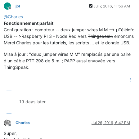
J
jpl
Jul 7, 2016, 11:56 AM
Offline
@
Charles
Fonctionnement parfait
Configuration : compteur -- deux jumper wires M M --> µTéléinfo
USB -- >Raspberry PI 3 - Node Red vers
Thingspeak.
emoncms
Merci Charles pour les tutoriels, les scripts ... et le dongle USB.
Mise à jour : "deux jumper wires M M" remplacés par une paire
d'un câble PTT 298 de 5 m. ; PAPP aussi envoyée vers
ThingSpeak.
19 days later
Charles
Jul 26, 2016, 6:42 PM
Offline
Super,