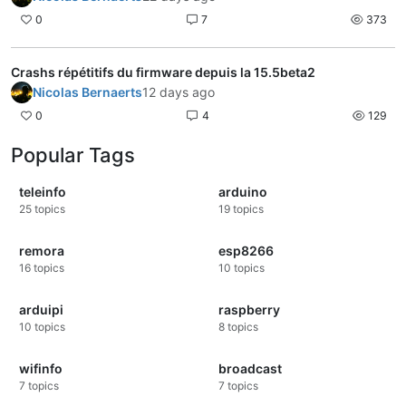
0
7
373
Crashs répétitifs du firmware depuis la 15.5beta2
Nicolas Bernaerts
12 days ago
0
4
129
Popular Tags
teleinfo
arduino
25
topics
19
topics
remora
esp8266
16
topics
10
topics
arduipi
raspberry
10
topics
8
topics
wifinfo
broadcast
7
topics
7
topics