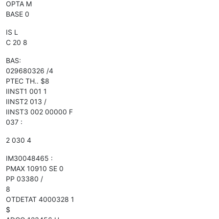
OPTA M
BASE 0
IS L
C 20 8
BAS:
029680326 /4
PTEC TH.. $8
IINST1 001 1
IINST2 013 /
IINST3 002 00000 F
037 :
2 030 4
IM30048465 :
PMAX 10910 SE 0
PP 03380 /
8
OTDETAT 4000328 1
$