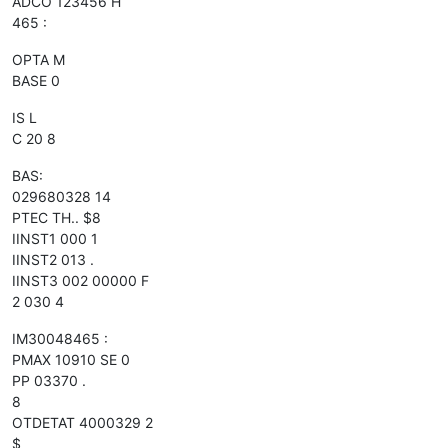
ADCO 123456 H
465 :
OPTA M
BASE 0
IS L
C 20 8
BAS:
029680328 14
PTEC TH.. $8
IINST1 000 1
IINST2 013 .
IINST3 002 00000 F
2 030 4
IM30048465 :
PMAX 10910 SE 0
PP 03370 .
8
OTDETAT 4000329 2
$