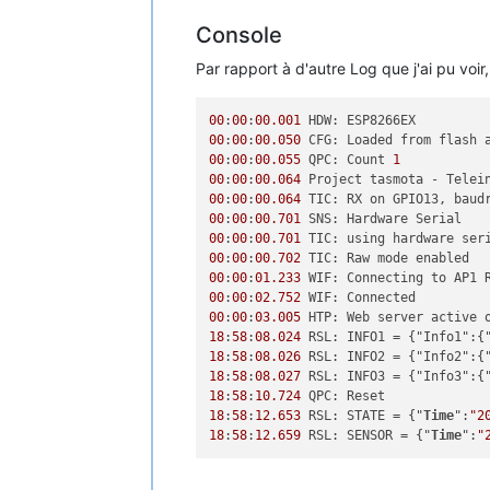
Console
Par rapport à d'autre Log que j'ai pu voir
00
:
00
:
00.001
00
:
00
:
00.050
 CFG: Loaded from flash 
00
:
00
:
00.055
 QPC: Count 
1
00
:
00
:
00.064
 Project tasmota - Telei
00
:
00
:
00.064
 TIC: RX on GPIO13, baud
00
:
00
:
00.701
00
:
00
:
00.701
00
:
00
:
00.702
00
:
00
:
01.233
 WIF: Connecting to AP1 
00
:
00
:
02.752
00
:
00
:
03.005
 HTP: Web server active 
18
:
58
:
08.024
 RSL: INFO1 = {"Info1":{
18
:
58
:
08.026
 RSL: INFO2 = {"Info2":{
18
:
58
:
08.027
 RSL: INFO3 = {"Info3":{
18
:
58
:
10.724
18
:
58
:
12.653
 RSL: STATE = {"
Time
":
"2
18
:
58
:
12.659
 RSL: SENSOR = {"
Time
":
"