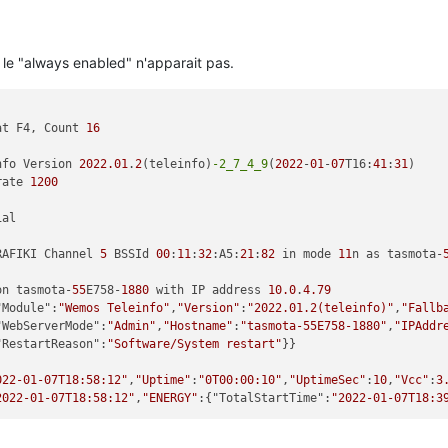
, le "always enabled" n'apparait pas.
at F4, Count 
16
nfo Version 
2022.01
.
2
(teleinfo)
-2_7_4_9
(
2022
-
01
-
07
T16:
41
:
31
rate 
1200
RAFIKI Channel 
5
 BSSId 
00
:
11
:
32
:A5:
21
:
82
 in mode 
11
n as tasmota-
on tasmota-
55
E758-
1880
 with IP address 
10.0
.
4.79
"Module":
"Wemos Teleinfo"
,
"Version"
:
"2022.01.2(teleinfo)"
,
"Fallb
"WebServerMode":
"Admin"
,
"Hostname"
:
"tasmota-55E758-1880"
,
"IPAddr
"RestartReason":
"Software/System restart"
022-01-07T18:58:12"
,
"Uptime"
:
"0T00:00:10"
,
"UptimeSec"
:
10
,
"Vcc"
:
3
2022-01-07T18:58:12"
,
"ENERGY"
:{"TotalStartTime":
"2022-01-07T18:3