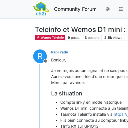
Community Forum
Teleinfo et Wemos D1 mini :
9
posts
3
posters
2.5k
views
Wemos Teleinfo
Rabi Yadir
R
Bonjour,
Offline
Je ne reçois aucun signal et ne sais pas
Auriez-vous une idée d'une erreur que j'a
Merci par avance.
La situation
Compte linky en mode historique
Wemos D1 mini connecté à un téléinf
Tasmota Teleinfo installé via
https:/
Fils bien connecté au compteur linky
TInfo RX sur GPIO13