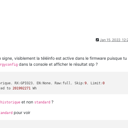
Jan 15, 2022, 12
n signe, visiblement la téléinfo est active dans le firmware puisque tu 
dans la console et afficher le résultat stp ?
rgyconfig
orique
,
 RX
:
GPIO23
,
 EN
:
None
,
 Raw
:
full
,
 Skip
:
9
,
 Limit
:
0
ted to 
201992271
e
et non
?
historique
standard
pour voir
tandard