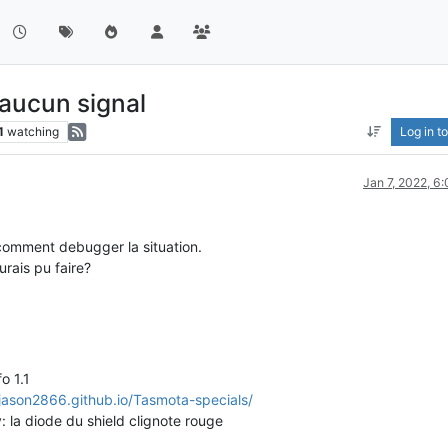
 aucun signal
1
watching
Log in to
Jan 7, 2022, 6
 comment debugger la situation.
urais pu faire?
o 1.1
/jason2866.github.io/Tasmota-specials/
: la diode du shield clignote rouge