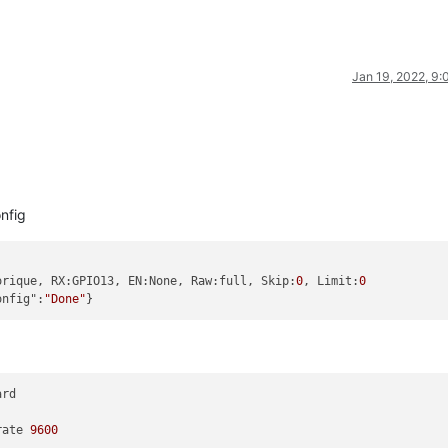
Jan 19, 2022, 9
nfig
orique, RX:GPIO13, EN:None, Raw:full, Skip:
0
, Limit:
0
onfig":
"Done"
rate 
9600