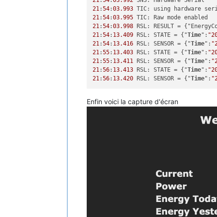
21
:
54
:
03.992
21
:
54
:
03.993
21
:
54
:
03.995
21
:
54
:
03.998
 RSL: RESULT = {"EnergyC
21
:
54
:
13.409
 RSL: STATE = {"
Time
":
"2
21
:
54
:
13.416
 RSL: SENSOR = {"
Time
":
"
21
:
55
:
13.403
 RSL: STATE = {"
Time
":
"2
21
:
55
:
13.411
 RSL: SENSOR = {"
Time
":
"
21
:
56
:
13.413
 RSL: STATE = {"
Time
":
"2
21
:
56
:
13.420
 RSL: SENSOR = {"
Time
":
"
Enfin voici la capture d'écran