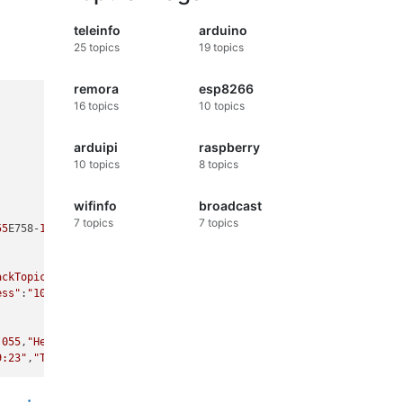
teleinfo
arduino
25
topics
19
topics
remora
esp8266
16
topics
10
topics
arduipi
raspberry
10
topics
8
topics
wifinfo
broadcast
7
topics
7
topics
55
E758-
1880
ackTopic"
:
"cmnd/DVES_55E758_fb/"
,
"GroupTopic"
:
"cmnd/tasmotas/"
ess"
:
"10.0.4.79"
.055
,
"Heap"
:
26
,
"SleepMode"
:
"Dynamic"
,
"Sleep"
:
50
,
"LoadAvg"
:
26
,
"Mq
9:23"
,
"Total"
:
0.000
,
"Yesterday"
:
0.000
,
"Today"
:
0.000
,
"Period"
: 
0
,