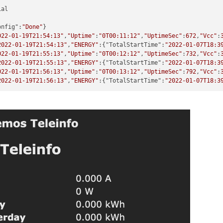
onfig":
"Done"
022-01-19T21:54:13"
,
"Uptime"
:
"0T00:11:12"
,
"UptimeSec"
:
672
,
"Vcc"
:
2022-01-19T21:54:13"
,
"ENERGY"
:{"TotalStartTime":
"2022-01-07T18:3
022-01-19T21:55:13"
,
"Uptime"
:
"0T00:12:12"
,
"UptimeSec"
:
732
,
"Vcc"
:
2022-01-19T21:55:13"
,
"ENERGY"
:{"TotalStartTime":
"2022-01-07T18:3
022-01-19T21:56:13"
,
"Uptime"
:
"0T00:13:12"
,
"UptimeSec"
:
792
,
"Vcc"
:
2022-01-19T21:56:13"
,
"ENERGY"
:{"TotalStartTime":
"2022-01-07T18:3