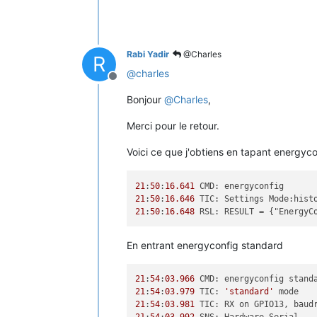
Rabi Yadir
@Charles
R
@
charles
Offline
Bonjour
@
Charles
,
Merci pour le retour.
Voici ce que j'obtiens en tapant energyco
21
:
50
:
16.641
21
:
50
:
16.646
 TIC: Settings Mode:hist
21
:
50
:
16.648
 RSL: RESULT = {"EnergyC
En entrant energyconfig standard
21
:
54
:
03.966
21
:
54
:
03.979
 TIC: 
'standard'
21
:
54
:
03.981
 TIC: RX on GPIO13, baud