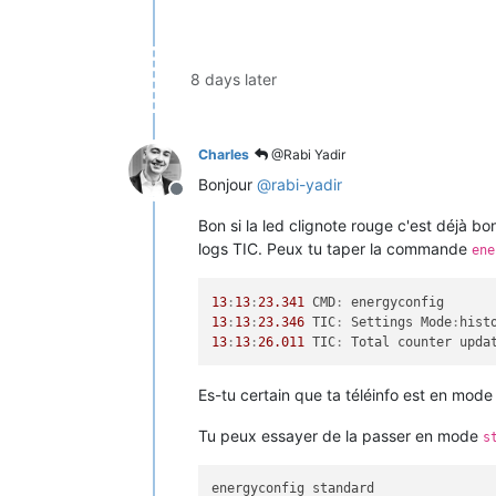
8 days later
Charles
@Rabi Yadir
Bonjour
@
rabi-yadir
Offline
Bon si la led clignote rouge c'est déjà bo
logs TIC. Peux tu taper la commande
ene
13
:
13
:
23.341
 CMD
:
13
:
13
:
23.346
 TIC
:
 Settings Mode
:
hist
13
:
13
:
26.011
 TIC
:
 Total counter upda
Es-tu certain que ta téléinfo est en mod
Tu peux essayer de la passer en mode
s