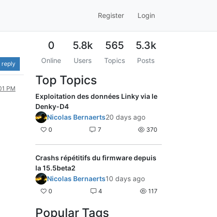
Register
Login
0
5.8k
565
5.3k
Online
Users
Topics
Posts
 reply
Top Topics
:01 PM
Exploitation des données Linky via le
Denky-D4
Nicolas Bernaerts
20 days ago
0
7
370
Crashs répétitifs du firmware depuis
la 15.5beta2
Nicolas Bernaerts
10 days ago
0
4
117
Popular Tags