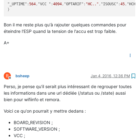
"_UPTIME"
:
564
,
"VCC "
:
4094
,
"OPTARIF"
:
"HC.."
,
"ISOUSC"
:
45
,
"HCHC
}
Bon il me reste plus qu'à rajouter quelques commandes pour
éteindre l'ESP quand la tension de l'accu est trop faible.
A+
B
bsheep
Jan 4, 2016, 12:36 PM
Offline
Perso, je pense qu'il serait plus intéressant de regrouper toutes
les informations dans une url dédiée (/status ou /state) aussi
bien pour wifiinfo et remora.
Voici ce qu'on pourrait y mettre dedans :
BOARD_REVISION ;
SOFTWARE_VERSION ;
VCC ;