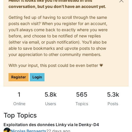
Hello! It looks like you're interested in this
conversation, but you don't have an account yet.
Getting fed up of having to scroll through the same
posts each visit? When you register for an account,
you'll always come back to exactly where you were
before, and choose to be notified of new replies
(either via email, or push notification). You'll also be
able to save bookmarks and upvote posts to show
your appreciation to other community members.
With your input, this post could be even better 💗
Register
Login
1
5.8k
565
5.3k
Online
Users
Topics
Posts
Top Topics
Exploitation des données Linky via le Denky-D4
Nicolas Bernaerts
22 days ago