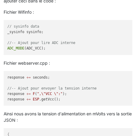
ajouter ceci dans le code :
Fichier Wifinfo :
// sysinfo data
_sysinfo sysinfo;

//-- Ajout pour lire ADC interne
ADC_MODE
Fichier webserver.cpp :
response 
+=
 seconds;

//-- Ajout pour envoyer la tension interne
response 
+=
F
(
",
\"
VCC 
\"
:"
);

response 
+=
ESP
Ainsi nous avons la tension d'alimentation en mVolts vers la sortie
JSON :
{