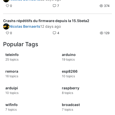
0
7
374
Crashs répétitifs du firmware depuis la 15.5beta2
Nicolas Bernaerts
12 days ago
0
4
129
Popular Tags
teleinfo
arduino
25
topics
19
topics
remora
esp8266
16
topics
10
topics
arduipi
raspberry
10
topics
8
topics
wifinfo
broadcast
7
topics
7
topics