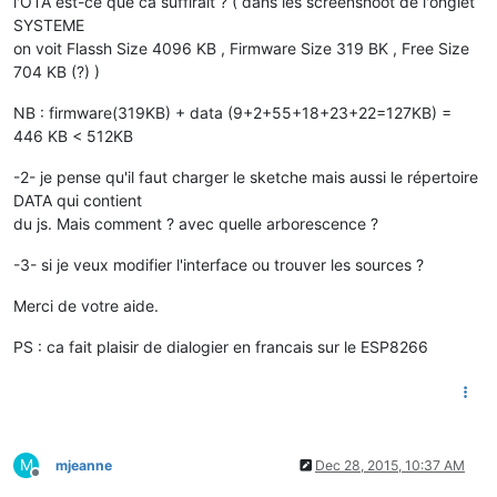
l'OTA est-ce que ca suffirait ? ( dans les screenshoot de l'onglet
SYSTEME
on voit Flassh Size 4096 KB , Firmware Size 319 BK , Free Size
704 KB (?) )
NB : firmware(319KB) + data (9+2+55+18+23+22=127KB) =
446 KB < 512KB
-2- je pense qu'il faut charger le sketche mais aussi le répertoire
DATA qui contient
du js. Mais comment ? avec quelle arborescence ?
-3- si je veux modifier l'interface ou trouver les sources ?
Merci de votre aide.
PS : ca fait plaisir de dialogier en francais sur le ESP8266
M
mjeanne
Dec 28, 2015, 10:37 AM
Offline