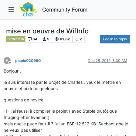
Community Forum
mise en oeuvre de WifInfo
64
9
61.8k
2
Log in to reply
WifInfo
P
picpic020960
Dec 28, 2015, 8:30 AM
Offline
Bonjour ,
je suis interessé par le projet de Charles , veux le mettre en
oeuvre et ai donc quelques
questions de novice.
-1- j'ai réussi à compiler le projet ( avec Stable plutôt que
Staging effectivement)
mais quelle puce faut-il ? j'ai un ESP-12 512 KB. Sachant qhe je
ne veux pas utiliser