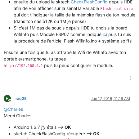
ensuite du upload le sktech
CheckFlashConfig
depuis l'IDE
afin de voir afficher sur la sérial la variable
Flash real size
qui doit t'indiquer la taille de la mémoire flash de ton module
(dans ton cas 512K ou 1M je pense)
Si c'est 1M pas de soucis depuis l'IDE tu choisis la board
WifiInfo puis Module ESP07 comme indiqué
ici
puis tu suis
la procédure de l'article, Flash Wifinfo.ino + système spiffs
Ensuite une fois que tu as attrapé le Wifi de WifInfo avec ton
portable/smartphone, tu tapes
puis tu peux configurer le module.
http://192.168.4.1
R
raq25
Jan 17, 2016, 11:16 AM
Offline
@
Charles
Merci Charles.
Arduino 1.6.7 j'y étais
--> OK
sketch CheckFlashConfig récupéré
--> OK