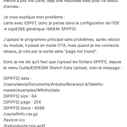
mettre à jour ma carte, déja une mauvaise idée pour ce début
d'année...
Je vous explique mon problème :
carte avec ESP07, donc je pense dans la configuration de l'IDE
=> esp8266 générique 1M(64k SPIFFS)
J'upload le programme principal sans problèmes, après reboot
du module, il passe en mode OTA, mais quand je me connecte
dessus, je vois par la sortie série "page not found".
Donc je me dis qu'il faut que j'upload les fichiers SPIFFS, depuis
le menu Outils/ESP8266 Sketch Data Upload, voici le message :
[SPIFFS] data :
/Users/alexis/Documents/Arduino/libraries/LibTeleinfo-
master/examples/Wifinfo/data
[SPIFFS] size : 64
[SPIFFS] page : 256
[SPIFFS] block : 4096
/css/wifinfo.css.gz
/favicon.ico
/fonts/glyphicons.woff