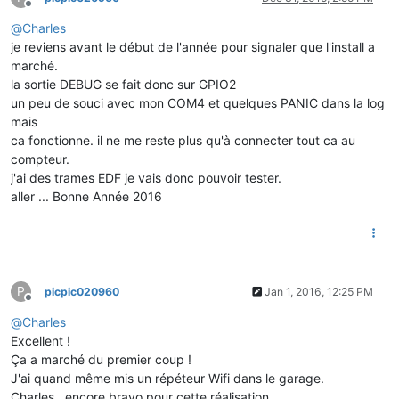
Offline
@
Charles
    Serial.
printf
(
"Flash ide  size: %u\n"
, ideSize);

    Serial.
printf
(
"Flash ide speed: %u\n"
, ESP.
getFlashChipS
je reviens avant le début de l'année pour signaler que l'install a
    Serial.
printf
(
"Flash ide mode:  %s\n"
, (ideMode == FM_QI
marché.
la sortie DEBUG se fait donc sur GPIO2
if
(ideSize != realSize) {

un peu de souci avec mon COM4 et quelques PANIC dans la log
        Serial.
println
(
"Flash Chip configuration wrong!\n"
);

mais
    } 
else
 {

ca fonctionne. il ne me reste plus qu'à connecter tout ca au
        Serial.
println
(
"Flash Chip configuration ok.\n"
);

    }

compteur.
j'ai des trames EDF je vais donc pouvoir tester.
delay
(
5000
);

aller ... Bonne Année 2016
P
picpic020960
Jan 1, 2016, 12:25 PM
Offline
@
Charles
Excellent !
Ça a marché du premier coup !
J'ai quand même mis un répéteur Wifi dans le garage.
Charles , encore bravo pour cette réalisation