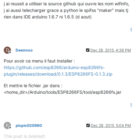
j ai reussit a utiliser la source github qui ouvre les nom wifinfo,
j ai aussi telecharger grace a python le spifss "maker" mais tj
rien dans IDE arduino 1.6.7 ni 1.6.5 (d aout)
D
Deennoo
Dec 28, 2015, 4:38 PM
Offline
Pour avoir ce menu il faut installer :
https://github.com/esp8266/arduino-esp8266fs-
plugin/releases/download/0.1.3/ESP8266FS-0.1.3.zip
Et mettre le fichier .jar dans :
<home_dir>/Arduino/tools/ESP8266FS/tool/esp8266fs.jar
P
picpic020960
Dec 28, 2015, 5:04 PM
Offline
This post is deleted!