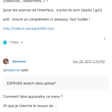
(/data/css , /date/fonts...) ?
[pour les sources de l'interface , a priori ils sont zippés (.gz)].
edit : trouvé un complément ci-dessous. faut fouiller !
http://hallard.me/esp8266-ota/
1 Reply
M
D
Deennoo
Dec 28, 2015, 3:19 PM
Offline
@
mjeanne
said:
ESP8266 sketch data upload"
Comment faire apparaitre ce menu ?
2h que je cherche le moyen de ...