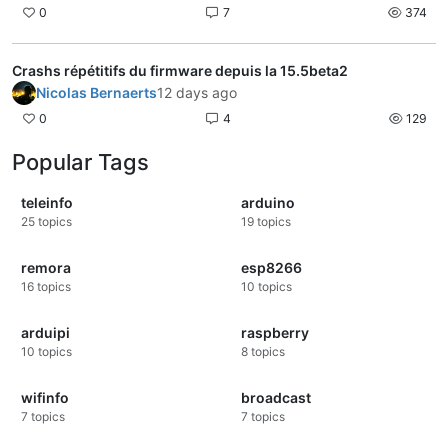
0
7
374
Crashs répétitifs du firmware depuis la 15.5beta2
Nicolas Bernaerts
12 days ago
0
4
129
Popular Tags
teleinfo
arduino
25
topics
19
topics
remora
esp8266
16
topics
10
topics
arduipi
raspberry
10
topics
8
topics
wifinfo
broadcast
7
topics
7
topics