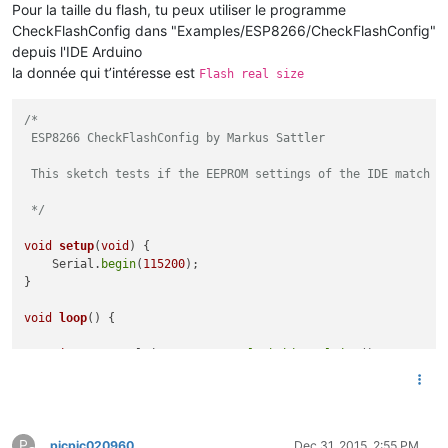
Pour la taille du flash, tu peux utiliser le programme
CheckFlashConfig dans "Examples/ESP8266/CheckFlashConfig"
depuis l'IDE Arduino
la donnée qui t’intéresse est
Flash real size
/* 

 ESP8266 CheckFlashConfig by Markus Sattler

 This sketch tests if the EEPROM settings of the IDE match to
 */
void
setup
(
void
)
{

    Serial.
begin
(
115200
);

}

void
loop
()
{

uint32_t
 realSize = ESP.
getFlashChipRealSize
();

uint32_t
 ideSize = ESP.
getFlashChipSize
();

    FlashMode_t ideMode = ESP.
getFlashChipMode
();

    Serial.
printf
(
"Flash real id:   %08X\n"
, ESP.
getFlashChi
P
    Serial.
printf
(
"Flash real size: %u\n\n"
, realSize);

picpic020960
Dec 31, 2015, 2:55 PM