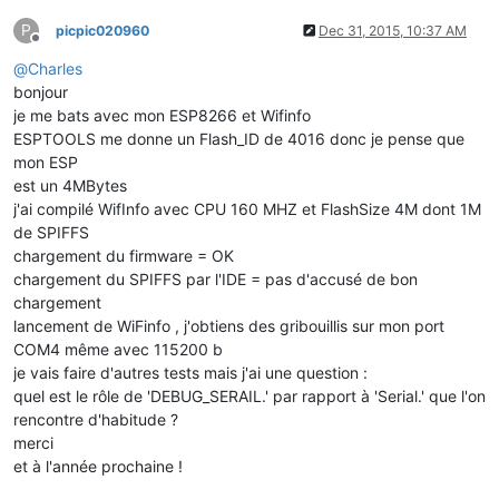
P
picpic020960
Dec 31, 2015, 10:37 AM
Offline
@
Charles
bonjour
je me bats avec mon ESP8266 et Wifinfo
ESPTOOLS me donne un Flash_ID de 4016 donc je pense que
mon ESP
est un 4MBytes
j'ai compilé WifInfo avec CPU 160 MHZ et FlashSize 4M dont 1M
de SPIFFS
chargement du firmware = OK
chargement du SPIFFS par l'IDE = pas d'accusé de bon
chargement
lancement de WiFinfo , j'obtiens des gribouillis sur mon port
COM4 même avec 115200 b
je vais faire d'autres tests mais j'ai une question :
quel est le rôle de 'DEBUG_SERAIL.' par rapport à 'Serial.' que l'on
rencontre d'habitude ?
merci
et à l'année prochaine !