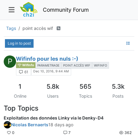
Community Forum
Tags
point accès wif
Log in to post
Wifinfo pour les nuls :-)
P
WifInfo
PARAMETRAGE
POINT ACCÈS WIF
WIFINFO
Dec 10, 2016, 9:44 AM
61
1
5.8k
565
5.3k
Online
Users
Topics
Posts
Top Topics
Exploitation des données Linky via le Denky-D4
Nicolas Bernaerts
18 days ago
0
7
362