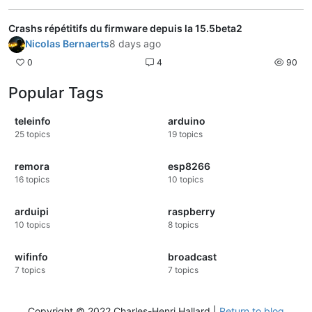
Crashs répétitifs du firmware depuis la 15.5beta2
Nicolas Bernaerts
8 days ago
0
4
90
Popular Tags
teleinfo
arduino
25
topics
19
topics
remora
esp8266
16
topics
10
topics
arduipi
raspberry
10
topics
8
topics
wifinfo
broadcast
7
topics
7
topics
Copyright © 2022 Charles-Henri Hallard |
Return to blog