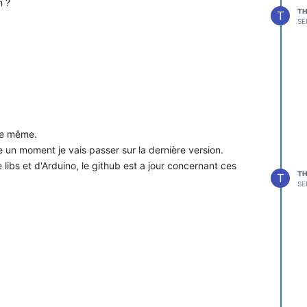
h ?
TH
T
SE
 le même.
ve un moment je vais passer sur la dernière version.
 libs et d'Arduino, le github est a jour concernant ces
TH
T
SE