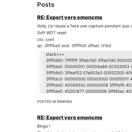
Posts
RE: Export vers emoncms
Voila, j'ai réussi a faire une capture pendant que c
Soft WDT reset
ctx: cont
sp: 3ffffbe0 end: 3fffffd0 offset: 01b0
stack>>>
3ffffd90: 7fffffff 3ffeb7d0 3ffeb7d0 00000
3ffffda0: 00000001 00004a88 00302063 
3ffffdb0: 3ffeaf52 07e802e3 00002200 4
3ffffdc0: 00000000 00000000 0000001f 
3ffffdd0: 4000050c 00000008 3ffffdf0 4
3ffffde0: 40201877 00000008 3fff45ec 4
3ffffdf0: 3ffffea0 3ffffe70 00000008 0000
POSTED IN REMORA
3ffffe00: 3fff1274 00000008 3fff45ec 402
3ffffe1pConfig size=1024 (emoncms=128 j
SPIFFS Mount succesfull
RE: Export vers emoncms
FS File: /index.htm.gz, size: 5745
Bingo !
FS File: /favicon.ico, size: 15086