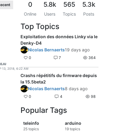
0
5.8k
565
5.3k
ecent
Online
Users
Topics
Posts
Top Topics
Exploitation des données Linky via le
Denky-D4
Nicolas Bernaerts
19 days ago
0
7
364
EJU
P 13, 2018, 6:22 AM
Crashs répétitifs du firmware depuis
la 15.5beta2
Nicolas Bernaerts
8 days ago
0
4
98
Popular Tags
teleinfo
arduino
25
topics
19
topics