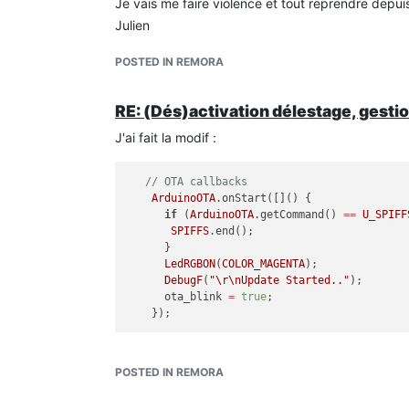
Je vais me faire violence et tout reprendre depui
Julien
POSTED IN REMORA
RE: (Dés)activation délestage, gestio
J'ai fait la modif :
// OTA callbacks
ArduinoOTA
.onStart([]() { 

if
 (
ArduinoOTA
.getCommand() 
==
U_SPIFF
SPIFFS
.end();

      }

LedRGBON
(
COLOR_MAGENTA
);

DebugF
(
"
\r
\n
Update Started.."
);

      ota_blink 
=
true
;

Mais j'ai deux erreurs de compilation :
POSTED IN REMORA
remora_soft:
503
: 
error
: 
'class ArduinoOTACla