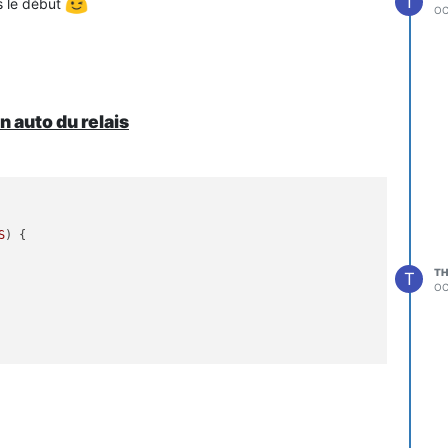
T
s le début
OC
n auto du relais
S
) {

TH
T
OC
ss'
 has no member named 
'getCommand'