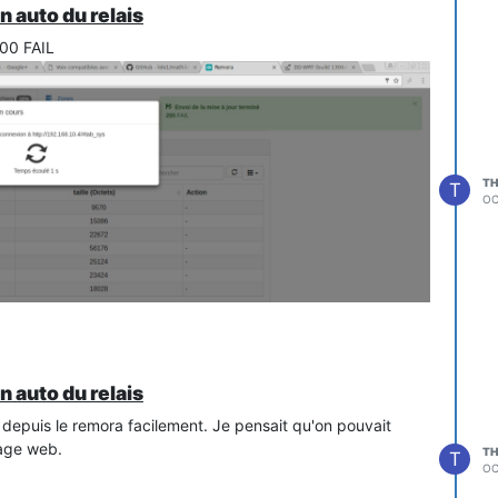
S) {

n auto du relais
200 FAIL
o member named 
'end'
'getCommand'
TH
T
OC
n auto du relais
e depuis le remora facilement. Je pensait qu'on pouvait
page web.
TH
T
OC