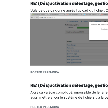
if
 (ArduinoOTA.getCommand() == U_SPIFF
RE: (Dés)activation délestage, gestio
                      ^

Voila ce que ça donne après l'upload du fichier: 
remora_soft:
504
: 
error
: 
'class fs::FS'
 has n
        SPIFFS.
end
();

exit
status
1
'class ArduinoOTAClass'
 has no member named 
Merci de ton aide
Julien
POSTED IN REMORA
RE: (Dés)activation délestage, gestio
Alors ca va être compliqué, impossible de le fair
aussi mettre a jour le système de fichiers via la 
POSTED IN REMORA