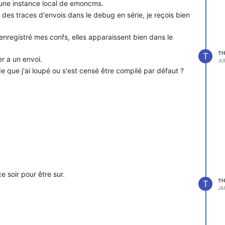
s une instance local de emoncms.
 des traces d'envois dans le debug en série, je reçois bien
 enregistré mes confs, elles apparaissent bien dans le
TH
T
er a un envoi.
JU
e que j'ai loupé ou s'est censé être compilé par défaut ?
 ce soir pour être sur.
TH
T
JA