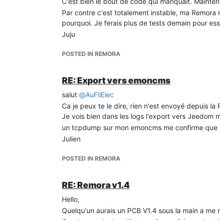
C'est bien le bout de code qui manquait. Maint
FS File: /css/remora.css.gz, size: 22704
Par contre c'est totalement instable, ma Remora 
FS File: /js/remora.js.gz, size: 59501
pourquoi. Je ferais plus de tests demain pour ess
FS File: /fonts/jeedom2.woff, size: 13280
Juju
FS File: /fonts/glyphicons.woff2, size: 18028
FS File: /fonts/glyphicons.woff, size: 23424
POSTED IN REMORA
Si on passe la stack dans le décodeur :
0x4021ad50: HardwareSerial::begin(unsigned long
RE: Export vers emoncms
/home/julien/.arduino15/packages/esp8266/har
line 50
salut
@
AuFilElec
0x40201877: twi_write_stop at
Ca je peux te le dire, rien n'est envoyé depuis la
/home/julien/.arduino15/packages/esp8266/har
Je vois bien dans les logs l'export vers Jeedom
line 110
un tcpdump sur mon emoncms me confirme que rie
0x40221c64: quorem at ../../../.././newlib/libc/stdl
Julien
0x4021ad50: HardwareSerial::begin(unsigned long
/home/julien/.arduino15/packages/esp8266/har
POSTED IN REMORA
line 50
Ca me parle pas beaucoup ...
RE: Remora v1.4
Juju
Hello,
Quelqu'un aurais un PCB V1.4 sous la main a me 