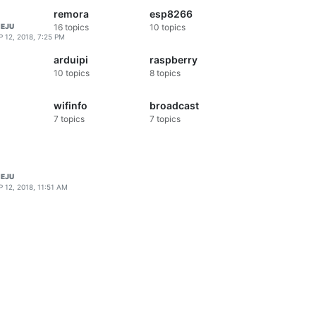
remora
esp8266
16
topics
10
topics
EJU
P 12, 2018, 7:25 PM
arduipi
raspberry
10
topics
8
topics
wifinfo
broadcast
7
topics
7
topics
EJU
P 12, 2018, 11:51 AM