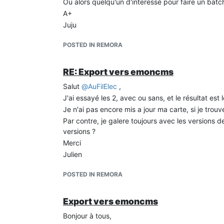
Ou alors quelqu'un d'interessé pour faire un batc
A+
Juju
POSTED IN REMORA
RE: Export vers emoncms
Salut
@
AuFilElec
,
J'ai essayé les 2, avec ou sans, et le résultat est
Je n'ai pas encore mis a jour ma carte, si je trou
Par contre, je galere toujours avec les versions de
versions ?
Merci
Julien
POSTED IN REMORA
Export vers emoncms
Bonjour à tous,