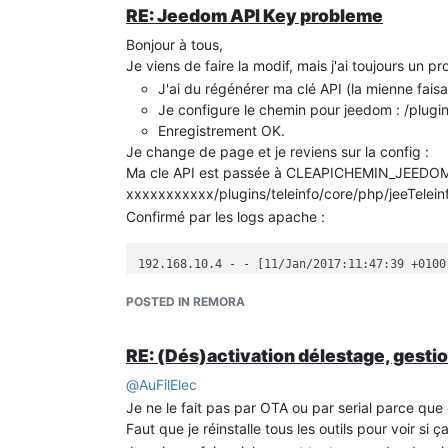
RE: Jeedom API Key probleme
Bonjour à tous,
Je viens de faire la modif, mais j'ai toujours un p
J'ai du régénérer ma clé API (la mienne faisai
Je configure le chemin pour jeedom : /plugin
Enregistrement OK.
Je change de page et je reviens sur la config :
Ma cle API est passée à CLEAPICHEMIN_JEEDO
xxxxxxxxxxx/plugins/teleinfo/core/php/jeeTelein
Confirmé par les logs apache :
192.168.10.4 - - [11/Jan/2017:11:47:39 +0100
POSTED IN REMORA
Du coup ca ne fonctionne pas évidement.
Une idée ?
RE: (Dés)activation délestage, gestio
Merci
Julien
@
AuFilElec
Je ne le fait pas par OTA ou par serial parce que 
Faut que je réinstalle tous les outils pour voir si ç