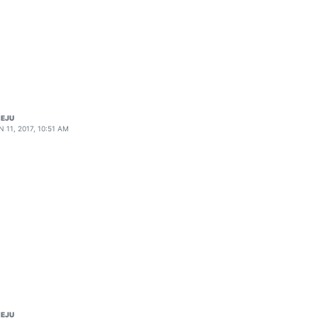
EJU
N 11, 2017, 10:51 AM
xxxxxxxxxxxxxxxxxxxxxxxxxxxxxxxxxxxxxx/plugins/teleinfo/core/php
EJU