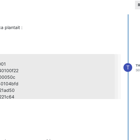
R
a plantait :
001
TH
T
40100f22
SE
000050c
40104bfd
021ad50
0221c64
00f1
1ad50
eedom=256)