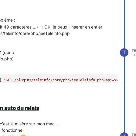
roblème :
t 49 caractères ...) -> OK, je peux l'inserer en entier
s/teleinfo/core/php/jeeTeleinfo.php
TH
T
M (donc
JA
fo.php)
] 
"GET /plugins/teleinfo/core/php/jeeTeleinfo.php?api=xxxxxxxxxx
n auto du relais
c'est la misère sur mon mac ...
a fonctionne.
TH