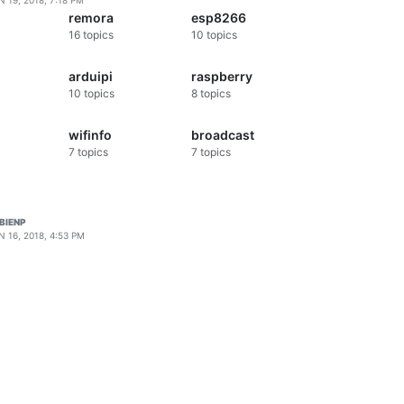
N 19, 2018, 7:18 PM
remora
esp8266
16
topics
10
topics
arduipi
raspberry
10
topics
8
topics
wifinfo
broadcast
7
topics
7
topics
BIENP
N 16, 2018, 4:53 PM