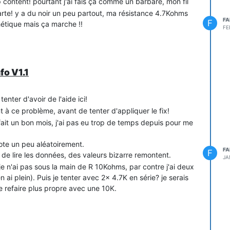
 content! pourtant j'ai fais ça comme un barbare, mon fil
arte! y a du noir un peu partout, ma résistance 4.7Kohms
FA
F
hétique mais ça marche !!
FE
fo V1.1
nter d'avoir de l'aide ici!
 à ce problème, avant de tenter d'appliquer le fix!
fait un bon mois, j'ai pas eu trop de temps depuis pour me
note un peu aléatoirement.
FA
F
 de lire les données, des valeurs bizarre remontent.
JA
, je n'ai pas sous la main de R 10Kohms, par contre j'ai deux
ai plein). Puis je tenter avec 2x 4.7K en série? je serais
de refaire plus propre avec une 10K.