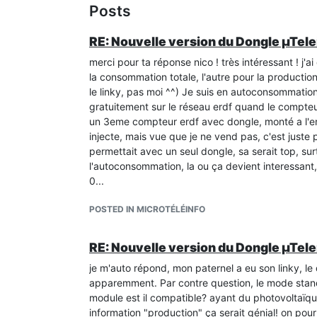
Posts
RE: Nouvelle version du Dongle µTele
merci pour ta réponse nico ! très intéressant ! j
la consommation totale, l'autre pour la productio
le linky, pas moi ^^) Je suis en autoconsommation
gratuitement sur le réseau erdf quand le compte
un 3eme compteur erdf avec dongle, monté a l'enve
injecte, mais vue que je ne vend pas, c'est juste 
permettait avec un seul dongle, sa serait top, s
l'autoconsommation, la ou ça devient interessant,
0...
POSTED IN MICROTÉLÉINFO
RE: Nouvelle version du Dongle µTele
je m'auto répond, mon paternel a eu son linky, l
apparemment. Par contre question, le mode standa
module est il compatible? ayant du photovoltaïqu
information "production" ça serait génial! on pou