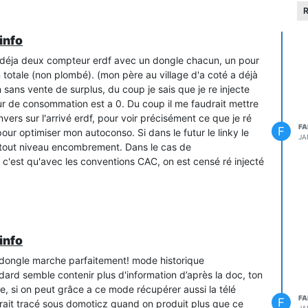
R
info
'ai déja deux compteur erdf avec un dongle chacun, un pour
n totale (non plombé). (mon père au village d'a coté a déjà
 sans vente de surplus, du coup je sais que je re injecte
ur de consommation est a 0. Du coup il me faudrait mettre
rs sur l'arrivé erdf, pour voir précisément ce que je ré
FA
F
pour optimiser mon autoconso. Si dans le futur le linky le
JA
urtout niveau encombrement. Dans le cas de
 c'est qu'avec les conventions CAC, on est censé ré injecté
info
e dongle marche parfaitement! mode historique
rd semble contenir plus d'information d’après la doc, ton
e, si on peut grâce a ce mode récupérer aussi la télé
FA
F
rrait tracé sous domoticz quand on produit plus que ce