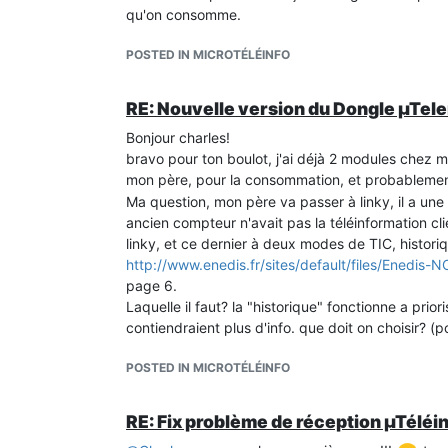
qu'on consomme.
POSTED IN MICROTÉLÉINFO
RE: Nouvelle version du Dongle µTele
Bonjour charles!
bravo pour ton boulot, j'ai déjà 2 modules chez 
mon père, pour la consommation, et probablement
Ma question, mon père va passer à linky, il a une
ancien compteur n'avait pas la téléinformation cli
linky, et ce dernier à deux modes de TIC, histori
http://www.enedis.fr/sites/default/files/Enedis-
page 6.
Laquelle il faut? la "historique" fonctionne a prior
contiendraient plus d'info. que doit on choisir? (p
POSTED IN MICROTÉLÉINFO
RE: Fix problème de réception µTéléin