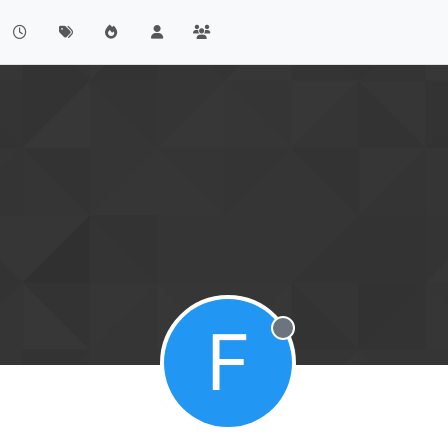
F
Offline