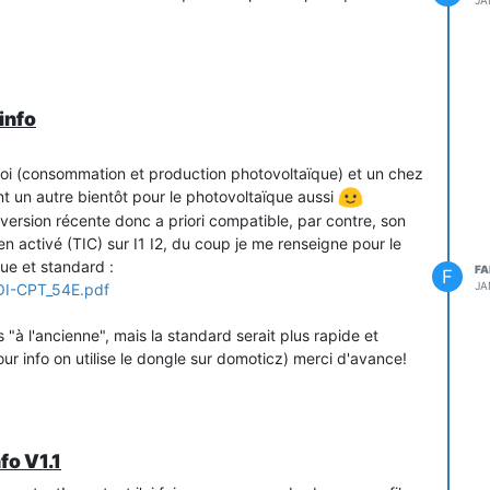
JA
info
moi (consommation et production photovoltaïque) et un chez
 un autre bientôt pour le photovoltaïque aussi
 version récente donc a priori compatible, par contre, son
en activé (TIC) sur I1 I2, du coup je me renseigne pour le
que et standard :
FA
F
JA
NOI-CPT_54E.pdf
is "à l'ancienne", mais la standard serait plus rapide et
our info on utilise le dongle sur domoticz) merci d'avance!
fo V1.1