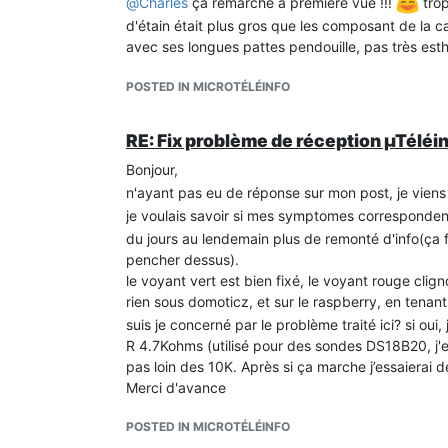
@
Charles
ça remarche a première vue !!!
trop
d'étain était plus gros que les composant de la c
avec ses longues pattes pendouille, pas très est
POSTED IN MICROTÉLÉINFO
RE: Fix problème de réception µTéléin
Bonjour,
n'ayant pas eu de réponse sur mon post, je viens te
je voulais savoir si mes symptomes correspondent
du jours au lendemain plus de remonté d'info(ça 
pencher dessus).
le voyant vert est bien fixé, le voyant rouge clig
rien sous domoticz, et sur le raspberry, en tenant
suis je concerné par le problème traité ici? si oui
R 4.7Kohms (utilisé pour des sondes DS18B20, j'en 
pas loin des 10K. Après si ça marche j’essaierai 
Merci d'avance
POSTED IN MICROTÉLÉINFO