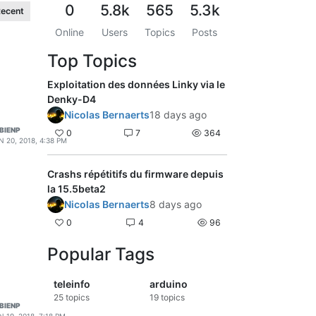
0
5.8k
565
5.3k
ecent
Online
Users
Topics
Posts
Top Topics
Exploitation des données Linky via le
Denky-D4
Nicolas Bernaerts
18 days ago
BIENP
0
7
364
N 20, 2018, 4:38 PM
Crashs répétitifs du firmware depuis
la 15.5beta2
Nicolas Bernaerts
8 days ago
0
4
96
Popular Tags
teleinfo
arduino
25
topics
19
topics
BIENP