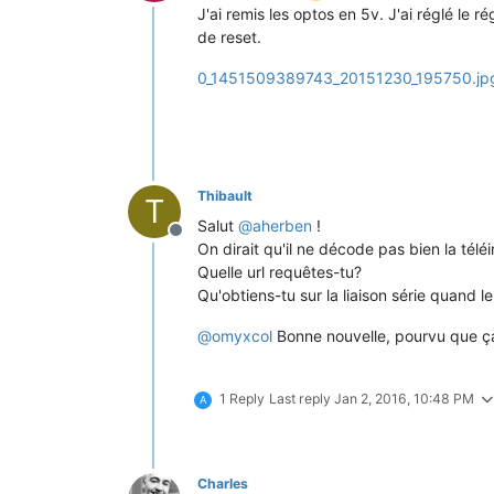
Offline
J'ai remis les optos en 5v. J'ai réglé le r
de reset.
0_1451509389743_20151230_195750.jp
Thibault
T
Salut
@
aherben
!
Offline
On dirait qu'il ne décode pas bien la téléi
Quelle url requêtes-tu?
Qu'obtiens-tu sur la liaison série quan
@
omyxcol
Bonne nouvelle, pourvu que ç
1 Reply
Last reply
Jan 2, 2016, 10:48 PM
A
Charles