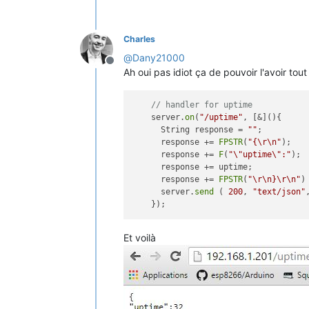
Charles
@
Dany21000
Offline
Ah oui pas idiot ça de pouvoir l'avoir tout
// handler for uptime
    server.
on
(
"/uptime"
, [&](){

      String response = 
""
;

      response += 
FPSTR
(
"{\r\n"
);

      response += 
F
(
"\"uptime\":"
);

      response += uptime;

      response += 
FPSTR
(
"\r\n}\r\n"
) 
      server.
send
 ( 
200
, 
"text/json"
Et voilà