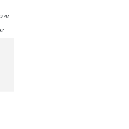
:23 PM
ur