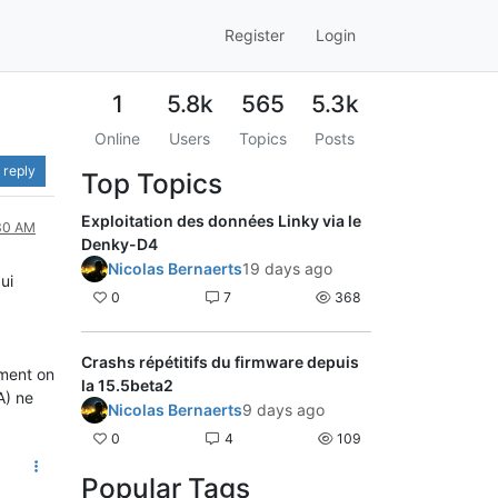
Register
Login
1
5.8k
565
5.3k
Online
Users
Topics
Posts
 reply
Top Topics
Exploitation des données Linky via le
:30 AM
Denky-D4
Nicolas Bernaerts
19 days ago
ui
0
7
368
Crashs répétitifs du firmware depuis
ement on
la 15.5beta2
A) ne
Nicolas Bernaerts
9 days ago
0
4
109
Popular Tags