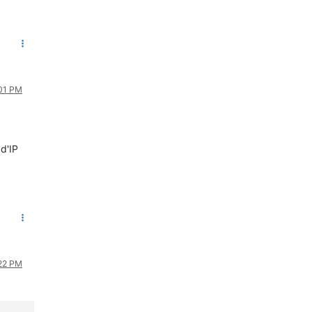
:01 PM
 d'IP
:22 PM