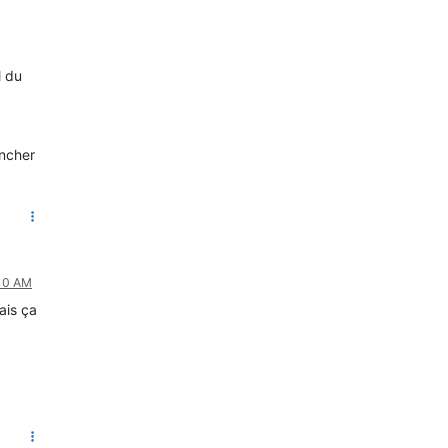
l du
ancher
:10 AM
ais ça