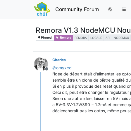
Community Forum
Remora V1.3 NodeMCU Nouvel
Pinned
Remora
REMORA
LOCALE
API
NODEMCU
Charles
@
omyxcol
Offline
l'idée de départ était d'alimenter les op
semble être un clone de piètre qualité du
Si en plus il provoque des reset quand on
Ceci dit, peut être changer le régulateu
Sinon une autre idée, laisser en 5V mai
a 5V-3.3V-1.2V/390 = 1.2mA et comme ça
déclencherait pas les optos, même pouss