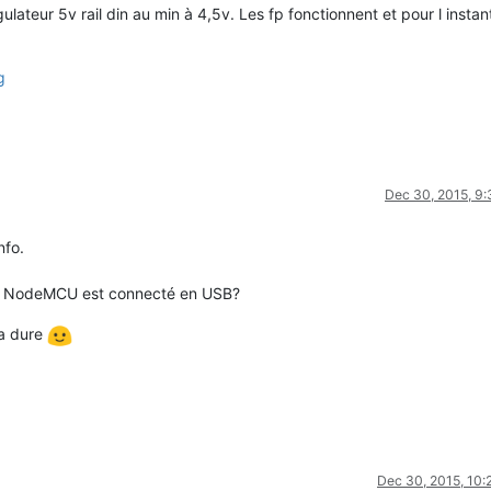
égulateur 5v rail din au min à 4,5v. Les fp fonctionnent et pour l insta
g
Dec 30, 2015, 9
nfo.
d le NodeMCU est connecté en USB?
a dure
Dec 30, 2015, 10