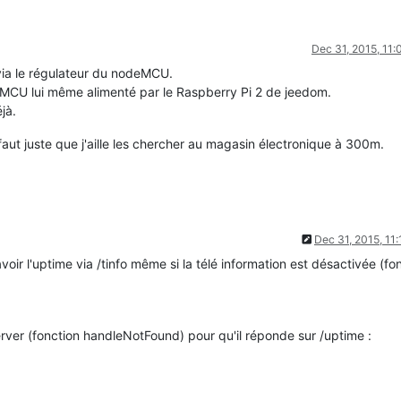
Dec 31, 2015, 11
 via le régulateur du nodeMCU.
eMCU lui même alimenté par le Raspberry Pi 2 de jeedom.
jà.
faut juste que j'aille les chercher au magasin électronique à 300m.
Dec 31, 2015, 11
avoir l'uptime via /tinfo même si la télé information est désactivée (fo
rver (fonction handleNotFound) pour qu'il réponde sur /uptime :