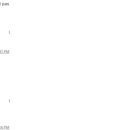
nt pas
:31 PM
:24 PM