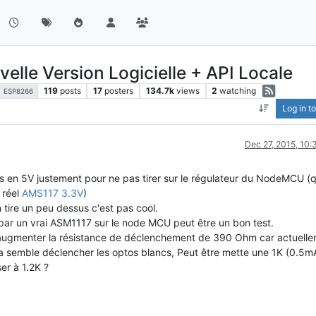
le Version Logicielle + API Locale
119
posts
17
posters
134.7k
views
2
watching
ESP8266
Log in to
Dec 27, 2015, 10
tos en 5V justement pour ne pas tirer sur le régulateur du NodeMCU (q
 réel
AMS117 3.3V
)
 tire un peu dessus c'est pas cool.
r par un vrai ASM1117 sur le node MCU peut être un bon test.
s augmenter la résistance de déclenchement de 390 Ohm car actuell
 semble déclencher les optos blancs, Peut être mette une 1K (0.5m
er à 1.2K ?