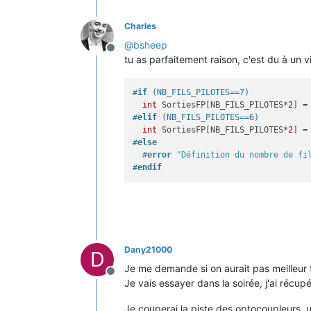
Charles
@
bsheep
Offline
tu as parfaitement raison, c'est du à un vie
#
if
 (NB_FILS_PILOTES==7)
int
 SortiesFP[NB_FILS_PILOTES*
2
#
elif
 (NB_FILS_PILOTES==6)
int
 SortiesFP[NB_FILS_PILOTES*
2
#
else
#
error
"Définition du nombre de fi
#
endif
Dany21000
D
Je me demande si on aurait pas meilleur 
Offline
Je vais essayer dans la soirée, j'ai récup
Je couperai la piste des optocoupleurs, u