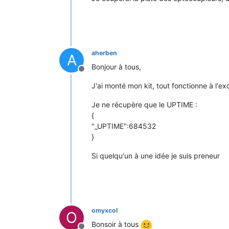
aherben
A
Bonjour à tous,
Offline
J'ai monté mon kit, tout fonctionne à l'exc
Je ne récupère que le UPTIME :
{
"_UPTIME":684532
}
Si quelqu'un à une idée je suis preneur
omyxcol
O
Bonsoir à tous