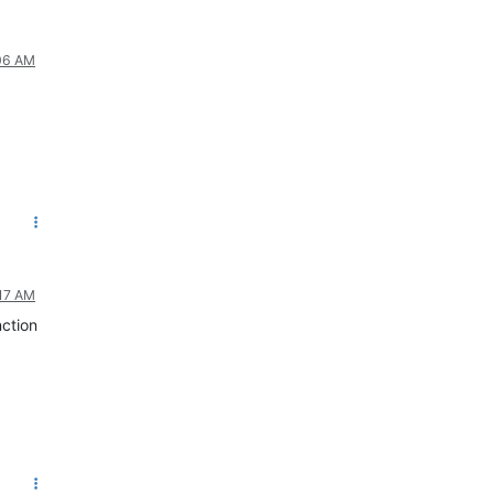
:06 AM
:17 AM
nction