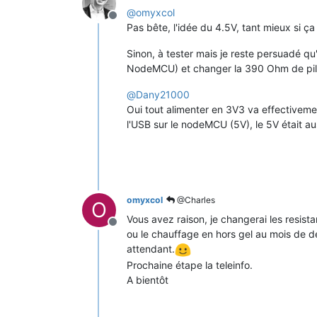
@
omyxcol
Offline
Pas bête, l'idée du 4.5V, tant mieux si ça
Sinon, à tester mais je reste persuadé qu'
NodeMCU) et changer la 390 Ohm de pilot
@
Dany21000
Oui tout alimenter en 3V3 va effectiveme
l'USB sur le nodeMCU (5V), le 5V était au
omyxcol
@Charles
O
Vous avez raison, je changerai les resist
Offline
ou le chauffage en hors gel au mois de dé
attendant.
Prochaine étape la teleinfo.
A bientôt