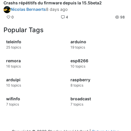
Crashs répétitifs du firmware depuis la 15.5beta2
Nicolas Bernaerts
8 days ago
0
4
98
Popular Tags
teleinfo
arduino
25
topics
19
topics
remora
esp8266
16
topics
10
topics
arduipi
raspberry
10
topics
8
topics
wifinfo
broadcast
7
topics
7
topics