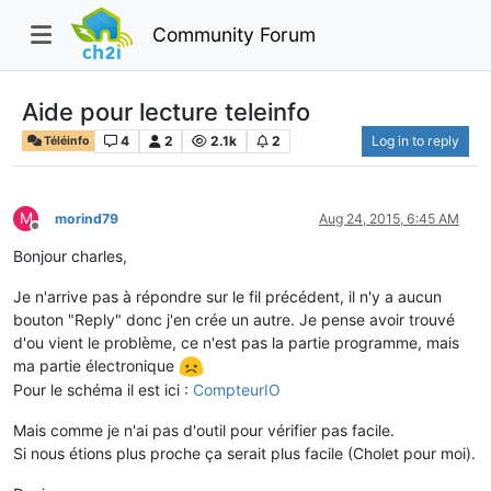
Community Forum
Aide pour lecture teleinfo
4
2
2.1k
2
Log in to reply
Téléinfo
M
morind79
Aug 24, 2015, 6:45 AM
Offline
Bonjour charles,
Je n'arrive pas à répondre sur le fil précédent, il n'y a aucun
bouton "Reply" donc j'en crée un autre. Je pense avoir trouvé
d'ou vient le problème, ce n'est pas la partie programme, mais
ma partie électronique
Pour le schéma il est ici :
CompteurIO
Mais comme je n'ai pas d'outil pour vérifier pas facile.
Si nous étions plus proche ça serait plus facile (Cholet pour moi).