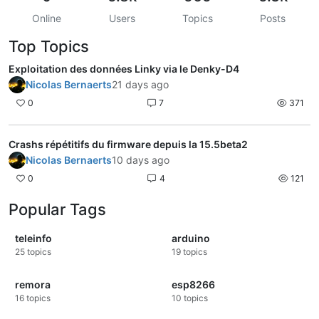
Online
Users
Topics
Posts
Top Topics
Exploitation des données Linky via le Denky-D4
Nicolas Bernaerts
21 days ago
0
7
371
Crashs répétitifs du firmware depuis la 15.5beta2
Nicolas Bernaerts
10 days ago
0
4
121
Popular Tags
teleinfo
arduino
25
topics
19
topics
remora
esp8266
16
topics
10
topics