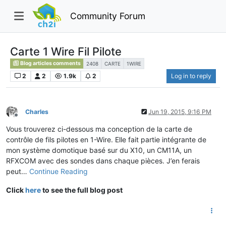
Community Forum
Carte 1 Wire Fil Pilote
Blog articles comments
2408
CARTE
1WIRE
2
2
1.9k
2
Log in to reply
Charles
Jun 19, 2015, 9:16 PM
Offline
Vous trouverez ci-dessous ma conception de la carte de
contrôle de fils pilotes en 1-Wire. Elle fait partie intégrante de
mon système domotique basé sur du X10, un CM11A, un
RFXCOM avec des sondes dans chaque pièces. J’en ferais
peut…
Continue Reading
Click
here
to see the full blog post