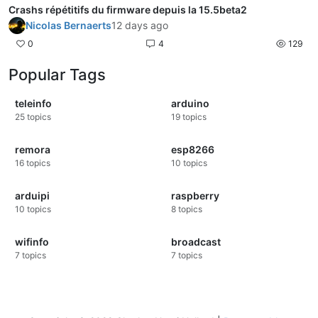
Crashs répétitifs du firmware depuis la 15.5beta2
Nicolas Bernaerts
12 days ago
0
4
129
Popular Tags
teleinfo
arduino
25
topics
19
topics
remora
esp8266
16
topics
10
topics
arduipi
raspberry
10
topics
8
topics
wifinfo
broadcast
7
topics
7
topics