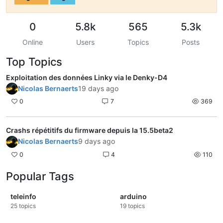
0
5.8k
565
5.3k
Online
Users
Topics
Posts
Top Topics
Exploitation des données Linky via le Denky-D4
Nicolas Bernaerts
19 days ago
0
7
369
Crashs répétitifs du firmware depuis la 15.5beta2
Nicolas Bernaerts
9 days ago
0
4
110
Popular Tags
teleinfo
arduino
25
topics
19
topics