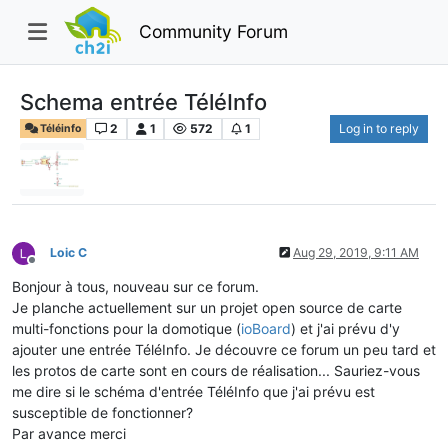
Community Forum
Schema entrée TéléInfo
2
1
572
1
Log in to reply
Téléinfo
Loic C
Aug 29, 2019, 9:11 AM
Offline
Bonjour à tous, nouveau sur ce forum.
Je planche actuellement sur un projet open source de carte
multi-fonctions pour la domotique (
ioBoard
) et j'ai prévu d'y
ajouter une entrée TéléInfo. Je découvre ce forum un peu tard et
les protos de carte sont en cours de réalisation... Sauriez-vous
me dire si le schéma d'entrée TéléInfo que j'ai prévu est
susceptible de fonctionner?
Par avance merci