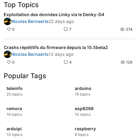
Top Topics
Exploitation des données Linky via le Denky-D4
Nicolas Bernaerts
22 days ago
0
7
374
Crashs répétitifs du firmware depuis la 15.5beta2
Nicolas Bernaerts
12 days ago
0
4
129
Popular Tags
teleinfo
arduino
25
topics
19
topics
remora
esp8266
16
topics
10
topics
arduipi
raspberry
10
topics
8
topics